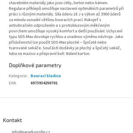
stavebními materiály jako jsou cihly, beton nebo kámen.
Regulace příklepů umožňuje nastavení optimálních parametrů při
práci s různými materiály. Síla úderu 18 J a výkon až 3900 úderů
za minutu usnadní většinu bouracích prací. Rukojeť s
antivibračním odpružením a s protiskluzovým měkčeným
povrchem umožňuje vysoký komfort a delší používání. Uchycení
typu SDS-Max dovoluje rychlou a snadnou výměnu nástroje. Jako
příslušenství lze použít SDS-Max ploché – špičaté nebo
tvarované sekáče. Součástí dodávky je plochý a špičatý sekáč,
tuba na mazivo a přepravní kufr. Balení karton.
Doplňkové parametry
Kategorie
:
Bourací kladiva
EAN
:
6973934250701
Z
á
p
a
Kontakt
t
info
@
naradi-profin.cz