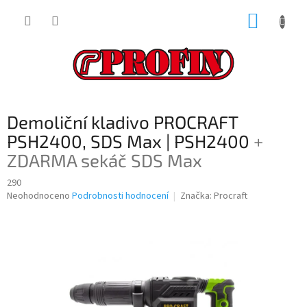
Přejít
NÁKUP
na
obsah
KOŠÍK
Demoliční kladivo PROCRAFT
PSH2400, SDS Max | PSH2400
+
ZDARMA sekáč SDS Max
290
Průměrné
Neohodnoceno
Podrobnosti hodnocení
Značka:
Procraft
hodnocení
produktu
je
0,0
z
5
hvězdiček.