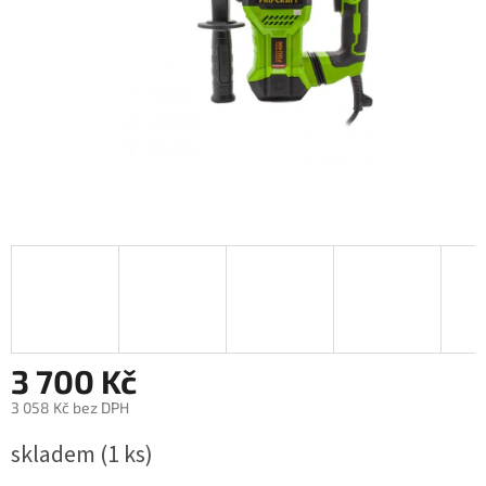
3 700 Kč
3 058 Kč bez DPH
Měrná
skladem
(1 ks)
cena: