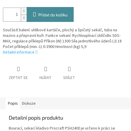
Přidat do košíku
Součástí balení: uhlíkové kartáče, plochý a špičatý sekáč, tuba na
mazivo a přepravní kufr. Funkce sekaní. Rychloupínací sklíčidlo SDS-
MAX, regulace příklepů Příkon (W) 1300 Síla jednotlivého úderů (J) 18
Počet příklepů (min.-1) 0-3900 Hmotnost (kg) 5,9
Detailní informace
ZEPTAT SE
HLÍDAT
SDÍLET
Popis
Diskuze
Detailní popis produktu
Bourací, sekací kladivo Procraft PSH2400 je určeno k práci se