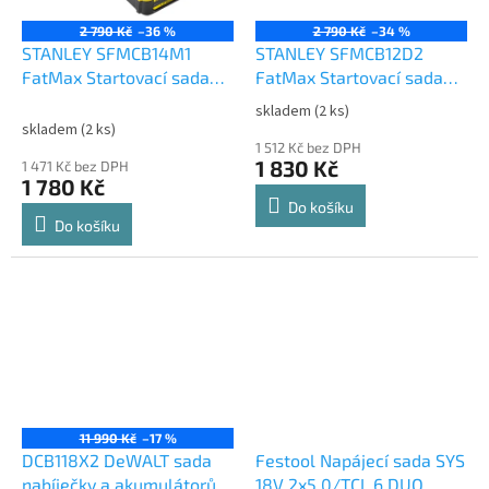
2 790 Kč
–36 %
2 790 Kč
–34 %
STANLEY SFMCB14M1
STANLEY SFMCB12D2
FatMax Startovací sada
FatMax Startovací sada
V20 nabíječka +
V20 nabíječka +
skladem
(2 ks)
Průměrné
akumulátor 4,0Ah
akumulátory 2x2,0Ah
skladem
(2 ks)
hodnocení
1 512 Kč bez DPH
produktu
1 830 Kč
1 471 Kč bez DPH
je
1 780 Kč
5,0
Do košíku
z
Do košíku
5
hvězdiček.
11 990 Kč
–17 %
DCB118X2 DeWALT sada
Festool Napájecí sada SYS
nabíječky a akumulátorů
18V 2x5,0/TCL 6 DUO