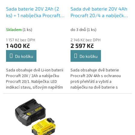
o
d
Sada baterie 20V 2Ah (2
Sada dvě baterie 20V 4Ah
u
ks) + 1 nabíječka Procraft
Procraft 20/4 a nabíječka
k
PBC-Set 1 | PBC-Set 1
na dvě baterie 20/2 | S20-
t
4/20-2
Skladem
(1 ks)
do 3 dnů
(1 ks)
ů
1 157 Kč bez DPH
2 146 Kč bez DPH
1 400 Kč
2 597 Kč
Do košíku
Do košíku
Sada obsahuje dvě Li-ion baterii
Sada obsahuje dvě baterie
Procraft 20V / 2Ah a nabíječku
Procraft 20V 4Ah s ochranou
Procraft 20/1. Nabíječka: LED
proti přehřátí a vybití a
indikací stavu, síťovým napětím
nabíječku na dvě baterie s
230 V / 50 Hz a 83cm přívodním
nabíjením (4Ah za 2 hodiny).
kabelem. Baterie:...
Ideální doplněk pro
nepřerušovanou práci...