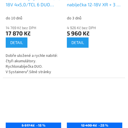
18V 4x5,0/TCL 6 DUO
nabíječka 12-18V XR + 3 x
577709
akumulátor 18V 5,0Ah Li-
Ion
do 10 dnů
do 3 dnů
14 769 Kč bez DPH
4 926 Kč bez DPH
17 870 Kč
5 960 Kč
DETAIL
DETAIL
Dobře uložené a rychle nabité:
čtyři akumulátory.
Rychlonabíječka DUO.
V Systaineru³.Silné stránky
a užitekIdeální doplnění:
akumulátory 5,0 Ah jsou výkonní
univerzální...
5 517 Kč
–18 %
12 490 Kč
–28 %