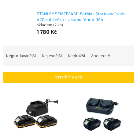
STANLEY SFMCB14M1 FatMax Startovací sada
V20 nabíječka + akumulátor 4,0Ah
skladem
(2 ks)
1 780 Kč
Ř
a
Nejprodávanější
Nejlevnější
Nejdražší
Abecedně
z
e
n
OTEVŘÍT FILTR
í
p
V
r
ý
o
p
d
i
u
s
k
p
t
r
ů