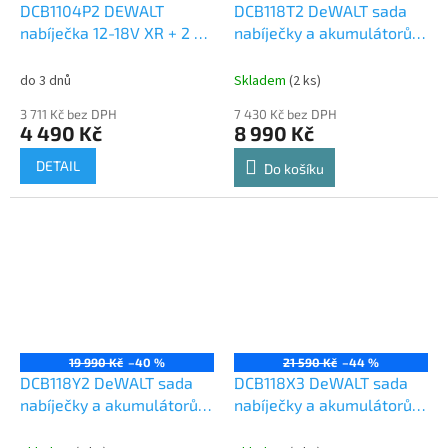
DCB1104P2 DEWALT
DCB118T2 DeWALT sada
nabíječka 12-18V XR + 2 x
nabíječky a akumulátorů
akumulátor 18V 5,0Ah Li-
54V 2x 6,0Ah
Ion
do 3 dnů
Skladem
(2 ks)
3 711 Kč bez DPH
7 430 Kč bez DPH
4 490 Kč
8 990 Kč
DETAIL
Do košíku
19 990 Kč
–40 %
21 590 Kč
–44 %
DCB118Y2 DeWALT sada
DCB118X3 DeWALT sada
nabíječky a akumulátorů
nabíječky a akumulátorů
54V 2x 12,0Ah
54V 3x 9,0Ah