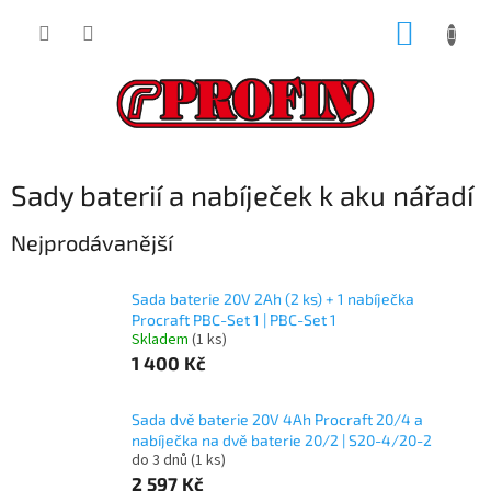
Přejít
NÁKUP
na
obsah
KOŠÍK
Sady baterií a nabíječek k aku nářadí
Nejprodávanější
Sada baterie 20V 2Ah (2 ks) + 1 nabíječka
Procraft PBC-Set 1 | PBC-Set 1
Skladem
(1 ks)
1 400 Kč
Sada dvě baterie 20V 4Ah Procraft 20/4 a
nabíječka na dvě baterie 20/2 | S20-4/20-2
do 3 dnů
(1 ks)
2 597 Kč