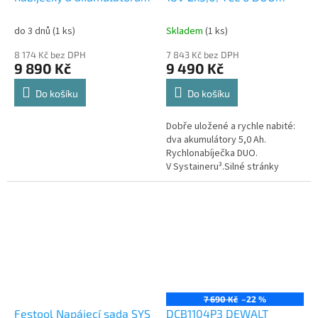
54V 2x 9,0Ah
577707
do 3 dnů
(1 ks)
Skladem
(1 ks)
8 174 Kč bez DPH
7 843 Kč bez DPH
9 890 Kč
9 490 Kč
Do košíku
Do košíku
Dobře uložené a rychle nabité:
dva akumulátory 5,0 Ah.
Rychlonabíječka DUO.
V Systaineru³.Silné stránky
a užitekIdeální doplnění:
akumulátory 5,0 Ah jsou výkonní
univerzální...
7 690 Kč
–22 %
Festool Napájecí sada SYS
DCB1104P3 DEWALT