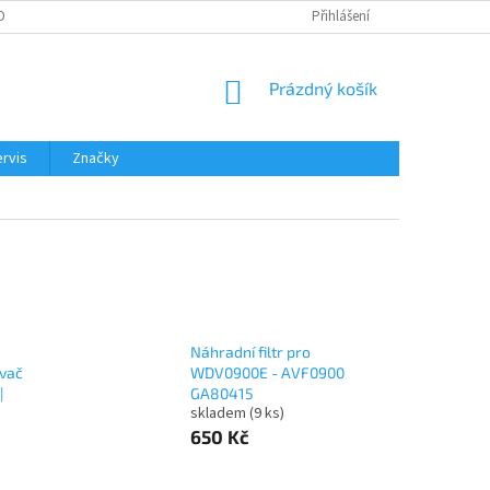
OBNÍCH ÚDAJŮ
Přihlášení
NÁKUPNÍ
Prázdný košík
KOŠÍK
rvis
Značky
Náhradní filtr pro
vač
WDV0900E - AVF0900
|
GA80415
skladem
(9 ks)
650 Kč