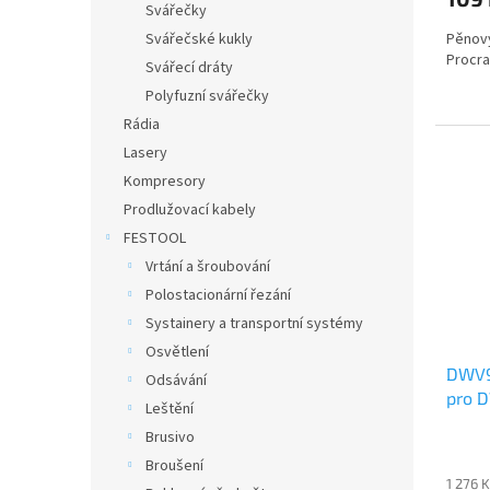
Svářečky
Pěnový
Svářečské kukly
Procra
Svářecí dráty
Polyfuzní svářečky
Rádia
Lasery
Kompresory
Prodlužovací kabely
FESTOOL
Vrtání a šroubování
Polostacionární řezání
Systainery a transportní systémy
Osvětlení
DWV9
Odsávání
pro 
Leštění
Brusivo
Broušení
1 276 