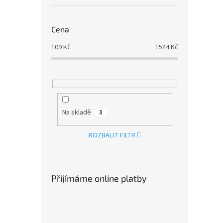
Cena
109
Kč
1544
Kč
Na skladě
3
ROZBALIT FILTR
Přijímáme online platby