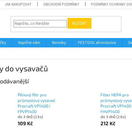
JAK NAKUPOVAT
OBCHODNÍ PODMÍNKY
PODMÍNKY OCHRANY OS
HLEDAT
ačky
Napište nám
Novinky
FESTOOL all-inclusive
Se
ry do vysavačů
odávanější
Pěnový filtr pro
Filter HEPA pro
průmyslový vysavač
průmyslový vysa
Procraft VP1400 |
Procraft VP1400 
FPVP1400
FHVP1400
do 3 dnů
(2 ks)
do 3 dnů
(2 ks)
109 Kč
212 Kč