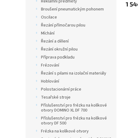
Reklamní předměty
1 54
Broušení pneumatickým pohonem
Oscilace
Řezání přímočarou pilou
Míchání
Řezání a dělení
Řezání okružní pilou
Příprava podkladu
Frézování
Řezání s pilami na izolační materiály
Hoblování
Polostacionární práce
Tesařské stroje
Příslušenství pro frézku na kolíkové
otvory DOMINO XL DF 700
Příslušenství pro frézku na kolíkové
otvory DF 500
Frézka na kolíkové otvory