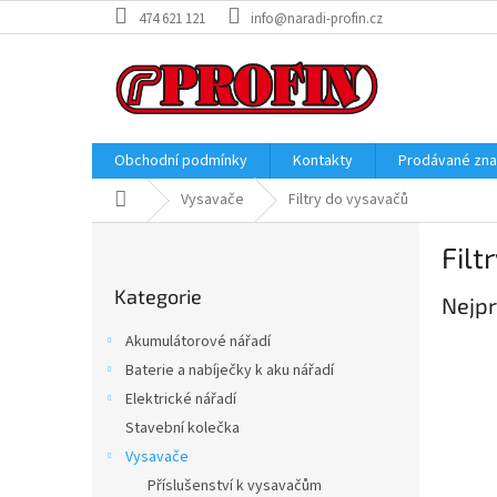
Přejít
474 621 121
info@naradi-profin.cz
na
obsah
Obchodní podmínky
Kontakty
Prodávané zn
Domů
Vysavače
Filtry do vysavačů
P
Filt
o
Přeskočit
s
Kategorie
kategorie
Nejpr
t
r
Akumulátorové nářadí
a
Baterie a nabíječky k aku nářadí
n
Elektrické nářadí
n
í
Stavební kolečka
p
Vysavače
a
Příslušenství k vysavačům