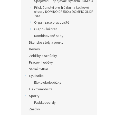
Spojování – spojovací systém DOMINO
Příslušenství pro frézku na kolíkové
otvory DOMINO DF 500 a DOMINO XL DF
700
Organizace pracoviště
Olepování hran
Kombinované sady
Dílenské stoly a ponky
Hevery
Žebříky a schůdky
Pracovní oděvy
Stolní fotbal
Cyklistika
Elektrokoloběžky
Elektromobilita
Sporty
Paddleboardy
Značky