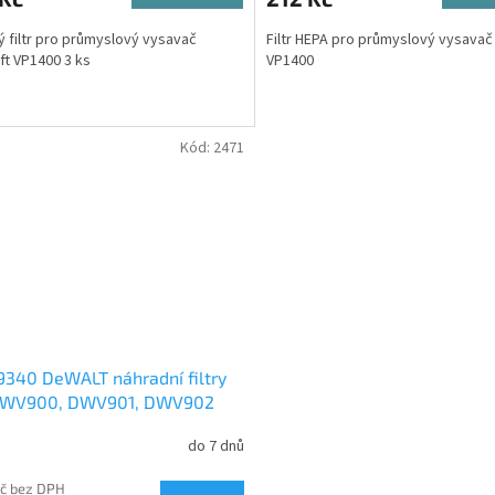
 filtr pro průmyslový vysavač
Filtr HEPA pro průmyslový vysavač
ft VP1400 3 ks
VP1400
Kód:
2471
340 DeWALT náhradní filtry
DWV900, DWV901, DWV902
do 7 dnů
Kč bez DPH