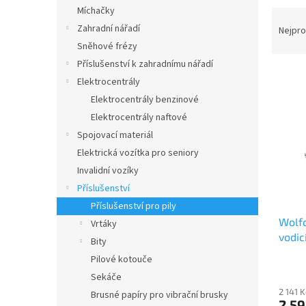
n
Míchačky
Ř
e
a
Zahradní nářadí
Nejpro
l
z
Sněhové frézy
e
Příslušenství k zahradnímu nářadí
V
n
Elektrocentrály
ý
í
Elektrocentrály benzinové
p
p
Elektrocentrály naftové
i
r
s
o
Spojovací materiál
p
d
Elektrická vozítka pro seniory
r
u
Invalidní vozíky
o
k
Příslušenství
d
t
Příslušenství pro pily
u
ů
Wolfc
k
Vrtáky
vodic
t
Bity
ů
Pilové kotouče
Sekáče
2 141 
Brusné papíry pro vibrační brusky
2 59