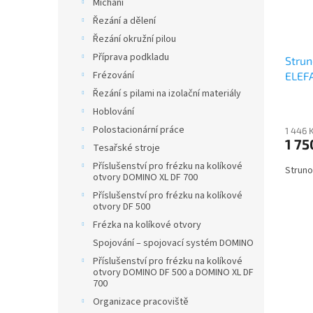
Míchání
Řezání a dělení
Řezání okružní pilou
Příprava podkladu
Strun
Frézování
ELEF
Řezání s pilami na izolační materiály
Hoblování
Polostacionární práce
1 446 
1 75
Tesařské stroje
Příslušenství pro frézku na kolíkové
Struno
otvory DOMINO XL DF 700
Příslušenství pro frézku na kolíkové
otvory DF 500
Frézka na kolíkové otvory
Spojování – spojovací systém DOMINO
Příslušenství pro frézku na kolíkové
otvory DOMINO DF 500 a DOMINO XL DF
700
Organizace pracoviště