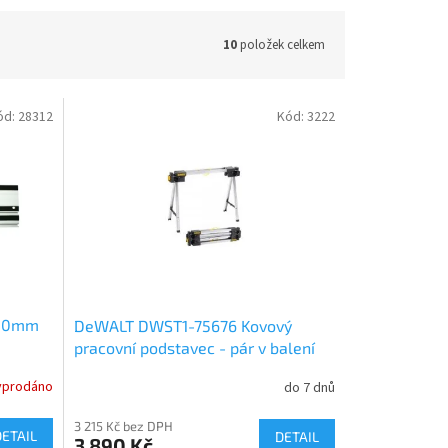
10
položek celkem
ód:
28312
Kód:
3222
750mm
DeWALT DWST1-75676 Kovový
pracovní podstavec - pár v balení
yprodáno
do 7 dnů
3 215 Kč bez DPH
DETAIL
DETAIL
3 890 Kč