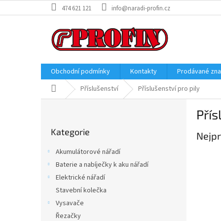
Přejít
474 621 121
info@naradi-profin.cz
na
obsah
Obchodní podmínky
Kontakty
Prodávané zn
Domů
Příslušenství
Příslušenství pro pily
P
Přís
o
Přeskočit
s
Kategorie
kategorie
Nejpr
t
r
Akumulátorové nářadí
a
Baterie a nabíječky k aku nářadí
n
Elektrické nářadí
n
í
Stavební kolečka
p
Vysavače
a
Řezačky