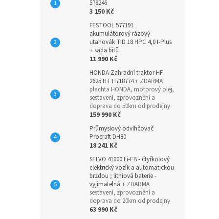
578246
3 150 Kč
FESTOOL 577191
akumulátorový rázový
utahovák TID 18 HPC 4,0 I-Plus
+ sada bitů
11 990 Kč
HONDA Zahradní traktor HF
2625 HT H718774
+ ZDARMA
plachta HONDA, motorový olej,
sestavení, zprovoznění a
doprava do 50km od prodejny
159 990 Kč
Průmyslový odvlhčovač
Procraft DH80
18 241 Kč
SELVO 41000 Li-EB - čtyřkolový
elektrický vozík a automatickou
brzdou ; lithiová baterie -
vyjímatelná
+ ZDARMA
sestavení, zprovoznění a
doprava do 20km od prodejny
63 990 Kč