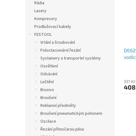
Rádia
Lasery
Kompresory
Prodlužovací kabely
FESTOOL
Vrtání a šroubování
DE629
Polostacionární řezání
vodíc
Systainery a transportní systémy
Osvětlení
Odsávání
337 Kč
Leštění
408
Brusivo
Broušení
Reklamní předměty
Broušení pneumatickým pohonem
Oscilace
Řezání přímočarou pilou