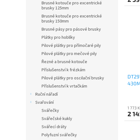
Brusné kotouče pro excentrické
brusky 125mm
Brusné kotouče pro excentrické
brusky 150mm
Brusné pásy pro pásové brusky
Plátky pro hoblíky
Pilové plátky pro přímočaré pily
Pilové plátky pro mečové pily
Řezné a brusné kotouče
Příslušenství k frézkám
DT297
Pilové plátky pro oscilační brusky
430M
Příslušenství k vrtačkám
Ruční nářadí
Svařování
1 773 
Svářečky
2 14
Svářečské kukly
Svářecí dráty
Polyfuzní svářečky