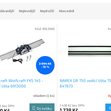
dávanější
Nejlevnější
Nejdražší
Abecedně
Kód:
6913000
K
3 094 Kč
–16 %
raft Wolfcraft FKS 145 -
NAREX GR 750 vodící lišta 
í lišta 6913000
647673
skladem
(1 ks)
V
1 436 Kč bez DPH
Kč bez DPH
Do košíku
1 738 Kč
0 Kč