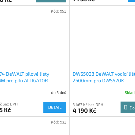
Kód:
951
4 DeWALT pilové listy
DWS5023 DeWALT vodící liš
M pro pilu ALLIGATOR
2600mm pro DWS520K
do 3 dnů
Skla
Kč bez DPH
3 463 Kč bez DPH
DETAIL
Do
5 Kč
4 190 Kč
Kód:
931