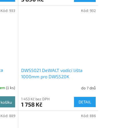
Kód:
933
Kód:
932
ta
DWS5021 DeWALT vodící lišta
1000mm pro DWS520K
dem
(1 ks)
do 7 dnů
1 453 Kč bez DPH
DETAIL
 košíku
1 758 Kč
Kód:
889
Kód:
886