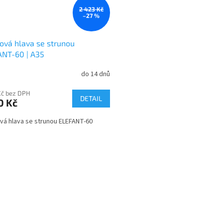
2 423 Kč
–27 %
ová hlava se strunou
ANT-60 | A35
do 14 dnů
Kč bez DPH
DETAIL
0 Kč
vá hlava se strunou ELEFANT-60
O
v
l
á
d
a
c
í
p