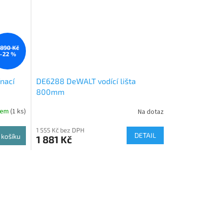
 890 Kč
–22 %
nací
DE6288 DeWALT vodící lišta
800mm
dem
(1 ks)
Na dotaz
1 555 Kč bez DPH
DETAIL
 košíku
1 881 Kč