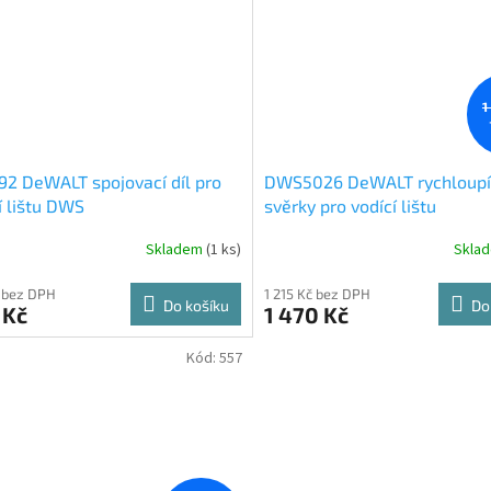
1
2 DeWALT spojovací díl pro
DWS5026 DeWALT rychloupí
í lištu DWS
svěrky pro vodící lištu
Skladem
(1 ks)
Skla
 bez DPH
1 215 Kč bez DPH
Do košíku
Do
 Kč
1 470 Kč
Kód:
557