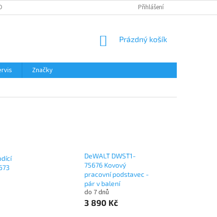
OBNÍCH ÚDAJŮ
Přihlášení
NÁKUPNÍ
Prázdný košík
KOŠÍK
rvis
Značky
DeWALT DWST1-
dící
75676 Kovový
673
pracovní podstavec -
pár v balení
do 7 dnů
3 890 Kč