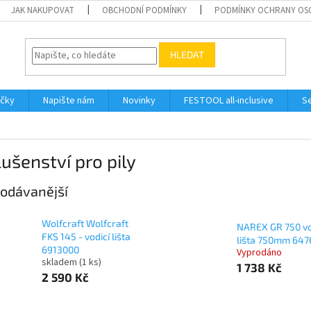
JAK NAKUPOVAT
OBCHODNÍ PODMÍNKY
PODMÍNKY OCHRANY OS
HLEDAT
ačky
Napište nám
Novinky
FESTOOL all-inclusive
Se
lušenství pro pily
odávanější
Wolfcraft Wolfcraft
NAREX GR 750 vo
FKS 145 - vodicí lišta
lišta 750mm 647
6913000
Vyprodáno
skladem
(1 ks)
1 738 Kč
2 590 Kč