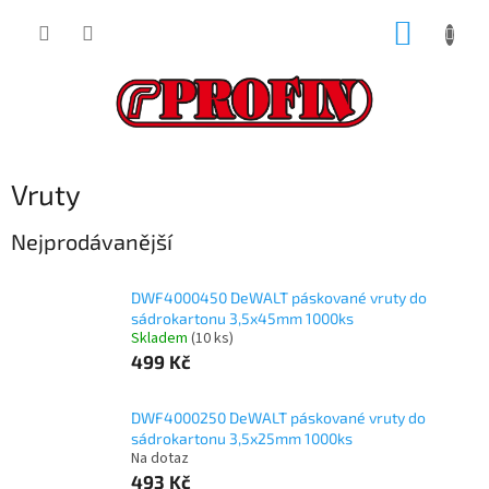
Přejít
NÁKUP
na
obsah
KOŠÍK
Vruty
Nejprodávanější
DWF4000450 DeWALT páskované vruty do
sádrokartonu 3,5x45mm 1000ks
Skladem
(10 ks)
499 Kč
DWF4000250 DeWALT páskované vruty do
sádrokartonu 3,5x25mm 1000ks
Na dotaz
493 Kč