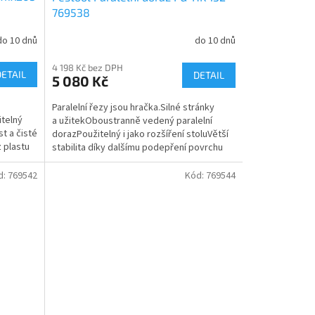
769538
do 10 dnů
do 10 dnů
4 198 Kč bez DPH
DETAIL
DETAIL
5 080 Kč
Paralelní řezy jsou hračka.Silné stránky
itelný
a užitekOboustranně vedený paralelní
t a čisté
dorazPoužitelný i jako rozšíření stoluVětší
 plastu
stabilita díky dalšímu podepření povrchu
obrobkuIdeální...
d:
769542
Kód:
769544