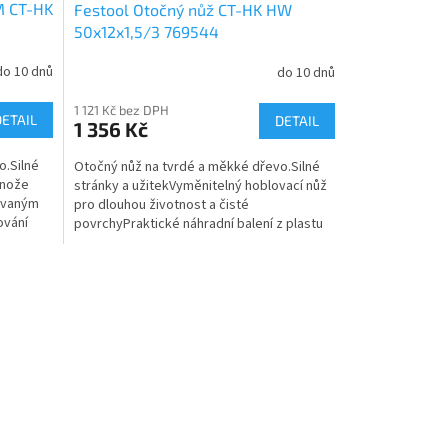
M CT-HK
Festool Otočný nůž CT-HK HW
50x12x1,5/3 769544
do 10 dnů
do 10 dnů
1 121 Kč bez DPH
DETAIL
DETAIL
1 356 Kč
o.Silné
Otočný nůž na tvrdé a měkké dřevo.Silné
 nože
stránky a užitekVyměnitelný hoblovací nůž
ovaným
pro dlouhou životnost a čisté
ování
povrchyPraktické náhradní balení z plastu
chrání nože a vystačí...