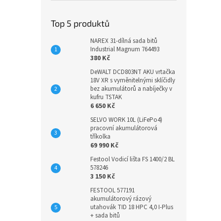
Top 5 produktů
NAREX 31-dílná sada bitů
Industrial Magnum 764493
380 Kč
DeWALT DCD803NT AKU vrtačka
18V XR s vyměnitelnými sklíčidly
bez akumulátorů a nabíječky v
kufru TSTAK
6 650 Kč
SELVO WORK 10L (LiFePo4)
pracovní akumulátorová
tříkolka
69 990 Kč
Festool Vodicí lišta FS 1400/2 BL
578246
3 150 Kč
FESTOOL 577191
akumulátorový rázový
utahovák TID 18 HPC 4,0 I-Plus
+ sada bitů