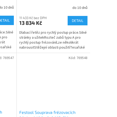
do 10 dnů
do 10 dnů
11 433 Kč bez DPH
DETAIL
DETAIL
13 834 Kč
áce.Silné
Dlabací řetěz pro rychlý postup práce.Silné
A pro
stránky a užitekRozteč zubů typu A pro
krát
rychlý postup frézováníLze několikrát
Tesařské
nabrousitStěžejní oblasti použitíTesařské
prácePráce na...
d:
769547
Kód:
769548
ch
Festool Souprava frézovacích