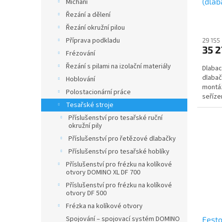
(dlab
Míchání
30x3
Řezání a dělení
Řezání okružní pilou
Příprava podkladu
29 155
35 2
Frézování
Řezání s pilami na izolační materiály
Dlabac
dlabač
Hoblování
montá
Polostacionární práce
seříze
Tesařské stroje
šroubu
Příslušenství pro tesařské ruční
okružní pily
Příslušenství pro řetězové dlabačky
Příslušenství pro tesařské hoblíky
Příslušenství pro frézku na kolíkové
otvory DOMINO XL DF 700
Příslušenství pro frézku na kolíkové
otvory DF 500
Frézka na kolíkové otvory
Spojování – spojovací systém DOMINO
Festo