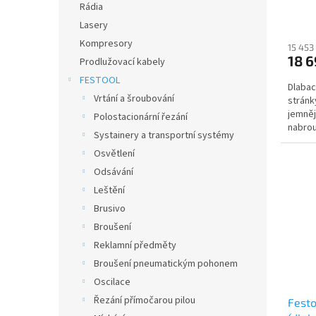
Rádia
ů
Lasery
Kompresory
15 453
18 6
Prodlužovací kabely
FESTOOL
Dlabac
Vrtání a šroubování
stránk
jemněj
Polostacionární řezání
nabrou
Systainery a transportní systémy
práceP
Osvětlení
Odsávání
Leštění
Brusivo
Broušení
Reklamní předměty
Broušení pneumatickým pohonem
Oscilace
Řezání přímočarou pilou
Festo