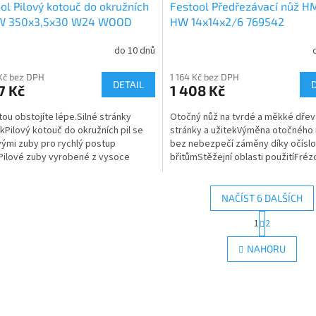
ol Pilový kotouč do okružních
Festool Předřezávací nůž H
HW 350x3,5x30 W24 WOOD
HW 14x14x2/6 769542
DARD 769667
do 10 dnů
Kč bez DPH
1 164 Kč bez DPH
DETAIL
7 Kč
1 408 Kč
itou obstojíte lépe.Silné stránky
Otočný nůž na tvrdé a měkké dřev
ekPilový kotouč do okružních pil se
stránky a užitekVýměna otočného
vými zuby pro rychlý postup
bez nebezpečí záměny díky očísl
Pilové zuby vyrobené z vysoce
břitůmStěžejní oblasti použitíFréz
ího tvrdokovu –...
tvrdého a měkkého...
NAČÍST 6 DALŠÍCH
S
1
2
O
t
r
v
NAHORU
á
l
n
á
k
d
o
a
v
c
á