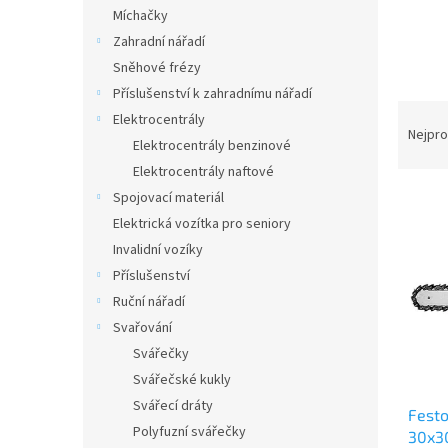
n
Míchačky
e
Zahradní nářadí
l
Sněhové frézy
Příslušenství k zahradnímu nářadí
Ř
Elektrocentrály
a
Nejpro
Elektrocentrály benzinové
z
Elektrocentrály naftové
e
V
n
Spojovací materiál
ý
í
Elektrická vozítka pro seniory
p
p
Invalidní vozíky
i
r
Příslušenství
s
o
Ruční nářadí
p
d
Svařování
r
u
o
k
Svářečky
d
t
Svářečské kukly
u
ů
Svářecí dráty
Festo
k
Polyfuzní svářečky
30x3
t