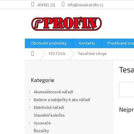
Přejít
474 621 121
info@naradi-profin.cz
na
obsah
Obchodní podmínky
Kontakty
Prodávané zn
Domů
FESTOOL
Tesařské stroje
P
Tesa
o
Přeskočit
s
Kategorie
kategorie
t
r
Akumulátorové nářadí
a
Baterie a nabíječky k aku nářadí
n
Elektrické nářadí
Nejpr
n
í
Stavební kolečka
p
Vysavače
a
Řezačky