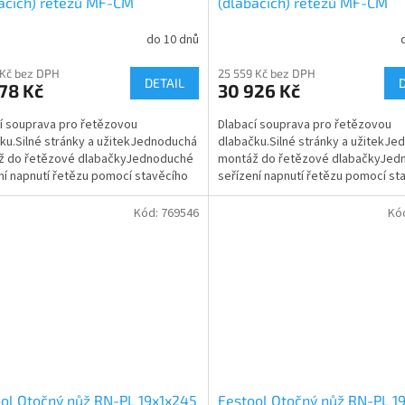
acích) řetězů MF-CM
(dlabacích) řetězů MF-CM
0x125 B 769550
28x35x100 A 769547
do 10 dnů
 Kč bez DPH
25 559 Kč bez DPH
DETAIL
78 Kč
30 926 Kč
í souprava pro řetězovou
Dlabací souprava pro řetězovou
ku.Silné stránky a užitekJednoduchá
dlabačku.Silné stránky a užitekJ
ž do řetězové dlabačkyJednoduché
montáž do řetězové dlabačkyJed
ní napnutí řetězu pomocí stavěcího
seřízení napnutí řetězu pomocí st
Maznice...
šroubuMaznice...
Kód:
769546
Kó
ol Otočný nůž RN-PL 19x1x245
Festool Otočný nůž RN-PL 1