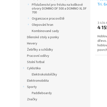
Tri. 
Příslušenství pro frézku na kolíkové
otvory DOMINO DF 500 a DOMINO XL DF
700
Organizace pracoviště
3 434 
Olepování hran
4 15
Kombinované sady
Hoblov
Dílenské stoly a ponky
dřevo.
Hevery
hoblov
Žebříky a schůdky
povrch
chrání 
Pracovní oděvy
Stolní fotbal
Cyklistika
Elektrokoloběžky
Elektromobilita
Sporty
Paddleboardy
Značky