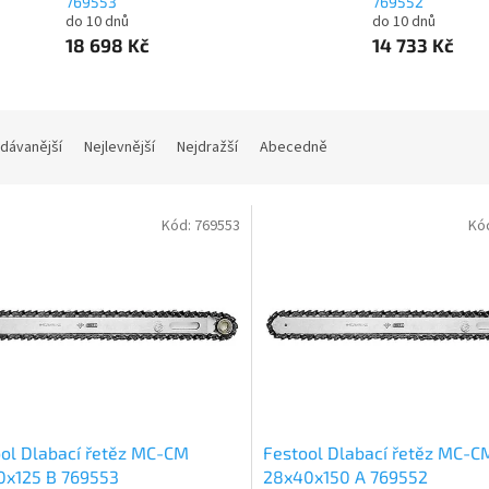
769553
769552
do 10 dnů
do 10 dnů
18 698 Kč
14 733 Kč
dávanější
Nejlevnější
Nejdražší
Abecedně
Kód:
769553
Kó
ol Dlabací řetěz MC-CM
Festool Dlabací řetěz MC-C
0x125 B 769553
28x40x150 A 769552