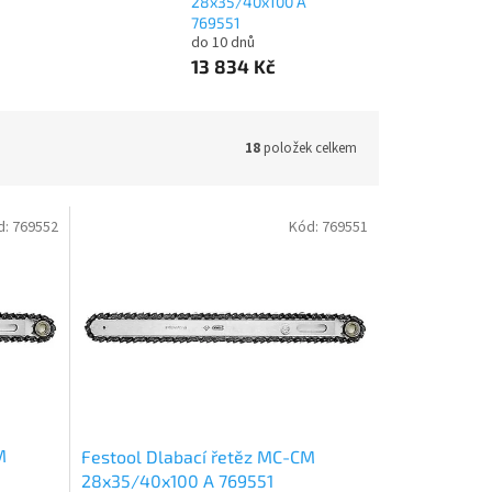
28x35/40x100 A
769551
do 10 dnů
13 834 Kč
18
položek celkem
d:
769552
Kód:
769551
M
Festool Dlabací řetěz MC-CM
28x35/40x100 A 769551