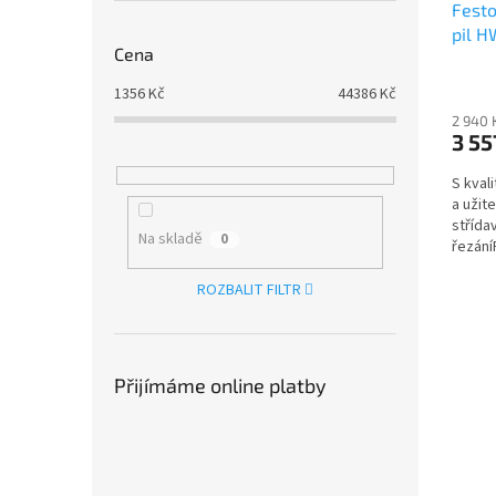
Festo
pil 
Cena
STAN
1356
Kč
44386
Kč
2 940 
3 55
S kval
a užit
střída
Na skladě
0
řezání
kvalitn
ROZBALIT FILTR
Přijímáme online platby