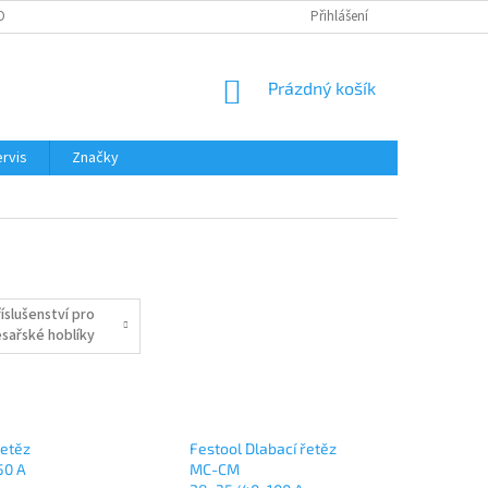
OBNÍCH ÚDAJŮ
Přihlášení
NÁKUPNÍ
Prázdný košík
KOŠÍK
rvis
Značky
íslušenství pro
esařské hoblíky
řetěz
Festool Dlabací řetěz
50 A
MC-CM