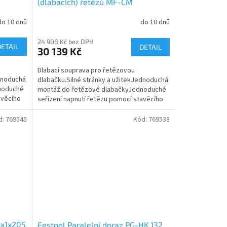
(dlabacích) řetězů MF-CM
28x40x100 A 769548
do 10 dnů
do 10 dnů
24 908 Kč bez DPH
DETAIL
DETAIL
30 139 Kč
Dlabací souprava pro řetězovou
ednoduchá
dlabačku.Silné stránky a užitekJednoduchá
noduché
montáž do řetězové dlabačkyJednoduché
avěcího
seřízení napnutí řetězu pomocí stavěcího
šroubuMaznice...
d:
769545
Kód:
769538
9x1x205
Festool Paralelní doraz PG-HK 132