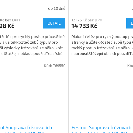
do 10 dnů
 Kč bez DPH
12 176 Kč bez DPH
DETAIL
98 Kč
14 733 Kč
í řetěz pro rychlý postup práce.Silné
Dlabací řetěz pro rychlý postup pr
y a užitekRozteč zubů typu B pro
stránky a užitekRozteč zubů typu 
ší výsledky frézováníLze několikrát
rychlý postup frézováníLze několi
sitStěžejní oblasti použitíTesařské
nabrousitStěžejní oblasti použití
ráce...
prácePráce na...
Kód:
769550
Kó
ol Souprava frézovacích
Festool Souprava frézovací