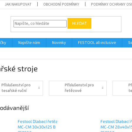
JAK NAKUPOVAT
OBCHODNÍ PODMÍNKY
PODMÍNKY OCHRANY OS
HLEDAT
ačky
Napište nám
Novinky
FESTOOL all-inclusive
Se
řské stroje
Příslušenství pro
Příslušenství pro
Př
tesařské ruční
řetězové
t
okružní pily
dlabačky
odávanější
Festool Dlabací řetěz
Festool Dlabací 
MC-CM 30x30x125 B
MC-CM 28x40x1