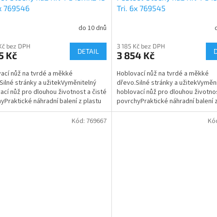
6x 769546
Tri. 6x 769545
do 10 dnů
Kč bez DPH
3 185 Kč bez DPH
DETAIL
5 Kč
3 854 Kč
ací nůž na tvrdé a měkké
Hoblovací nůž na tvrdé a měkké
Silné stránky a užitekVyměnitelný
dřevo.Silné stránky a užitekVyměn
ací nůž pro dlouhou životnost a čisté
hoblovací nůž pro dlouhou životnos
yPraktické náhradní balení z plastu
povrchyPraktické náhradní balení z
nože a...
chrání nože a...
Kód:
769667
Kó