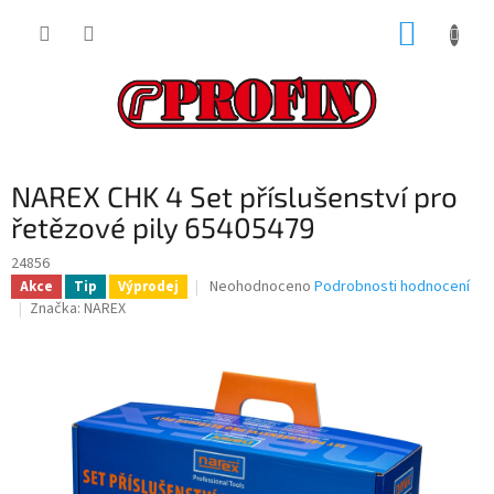
Přejít
NÁKUP
na
obsah
KOŠÍK
NAREX CHK 4 Set příslušenství pro
řetězové pily 65405479
24856
Průměrné
Neohodnoceno
Podrobnosti hodnocení
Akce
Tip
Výprodej
hodnocení
Značka:
NAREX
produktu
je
0,0
z
5
hvězdiček.