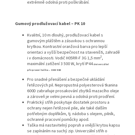
extrémně odolná proti poškrábání.
Gumový prodlužovací kabel – PK 10
Kvalitní, 10 m dlouhý, prodlužovací kabel s
gumovým pláštěm a zásuvkou s ochrannou
krytkou. Kontrastní oranžová barva pro lepší
orientaci a vyšší bezpečnost na staveništi, zahradě
2
i v domácnosti. Vodič H05RR-F 3G 1,5 mm
,
maximální zatížení 3 500 W, krytí IP44.
Univerzální
přepravní taška – CHB 900
Pro snadné přenášení a bezpečné ukládání
řetězových pil. Nepropustná polyesterová tkanina
600D zabraňuje prosakování zbytků mazacího oleje
a zároveň je velmi pevná a odolná proti prodření.
Praktický střih poskytuje dostatek prostoru a
ochrany nejen řetězové pile, ale také dalším
potřebným doplňkům, tj. nádoba s olejem, pilník,
ochranné pracovní pomůcky apod.
Taška má nastavitelný popruh a vnější krytou kapsu
se zapínáním na suchý zip. Univerzální střih o