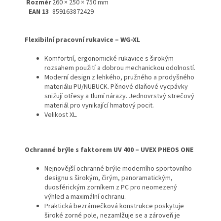
Rozměr
260 × 250 × 750 mm
EAN 13
859163872429
Flexibilní pracovní rukavice – WG-XL
Komfortní, ergonomické rukavice s širokým
rozsahem použití a dobrou mechanickou odolností.
Moderní design z lehkého, pružného a prodyšného
materiálu PU/NUBUCK. Pěnové dlaňové vycpávky
snižují otřesy a tlumí nárazy. Jednovrstvý strečový
materiál pro vynikající hmatový pocit.
Velikost XL.
Ochranné brýle s faktorem UV 400 – UVEX PHEOS ONE
Nejnovější ochranné brýle moderního sportovního
designu s širokým, čirým, panoramatickým,
duosférickým zorníkem z PC pro neomezený
výhled a maximální ochranu.
Praktická bezrámečková konstrukce poskytuje
široké zorné pole, nezamlžuje se a zároveň je