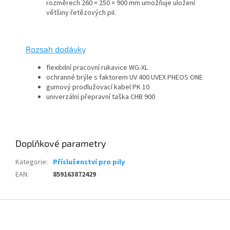
rozměrech 260 × 250 × 900 mm umožňuje uložení
většiny řetězových pil.
Rozsah dodávky
flexibilní pracovní rukavice WG-XL
ochranné brýle s faktorem UV 400 UVEX PHEOS ONE
gumový prodlužovací kabel PK 10
univerzální přepravní taška CHB 900
Doplňkové parametry
Kategorie
:
Příslušenství pro pily
EAN
:
859163872429
Z
á
p