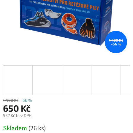
1 490 Kč
–56 %
1 490 Kč
–56 %
650 Kč
537 Kč bez DPH
Měrná
Skladem
(26 ks)
cena: