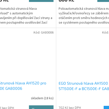
tomatická strunová hlava
Poloautomatická strunová hlava m
rload“ s automatickým
vyžínače/křovinořezy se záběrem
víjením při doplňování žací struny a
otáčením proti směru hodinových 
mem postupného uvolňování žací
se systémem postupného uvolňová
při sekání pro vyžínač...
struny. Vhodné pro...
Kód:
GA80006
Kód
trunová hlava AH1520 pro
EGO Strunová hlava AH1500
10E GA80006
ST1500E-F a BC1500E-F GA
skladem
(18 ks)
702 Kč bez DPH
Kč bez DPH