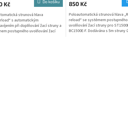
Do košíku
850 Kč
0 Kč
Poloautomatická strunová hlava „
tomatická strunová hlava
reload“ se systémem postupného
rload“ s automatickým
uvolňování žací struny pro ST1500
víjením při doplňování žací struny a
BC1500E-F. Dodávána s 5m struny
mem postupného uvolňování žací
 při sekání pro ST1510E. Dodávána...
O
v
l
á
d
a
c
í
p
r
v
k
y
v
ý
p