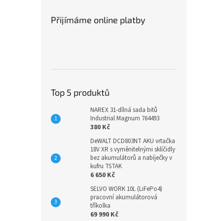
Přijímáme online platby
Top 5 produktů
NAREX 31-dílná sada bitů
Industrial Magnum 764493
380 Kč
DeWALT DCD803NT AKU vrtačka
18V XR s vyměnitelnými sklíčidly
bez akumulátorů a nabíječky v
kufru TSTAK
6 650 Kč
SELVO WORK 10L (LiFePo4)
pracovní akumulátorová
tříkolka
69 990 Kč