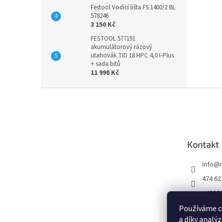
Festool Vodicí lišta FS 1400/2 BL
578246
3 150 Kč
FESTOOL 577191
akumulátorový rázový
utahovák TID 18 HPC 4,0 I-Plus
+ sada bitů
11 990 Kč
Z
á
p
a
t
Kontakt
í
info
@
474 62
+4206
https:
Používáme c
m/http
a díky analý