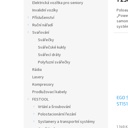
Elektrická vozítka pro seniory
Poloau
Invalidní vozíky
„Powe
Příslušenství
samona
Ruční nářadí
systé
struny 
Svařování
Svářečky
Svářečské kukly
Svářecí dráty
Polyfuzní svářečky
Rádia
Lasery
Kompresory
Prodlužovací kabely
EGO S
FESTOOL
ST15
Vrtání a šroubování
Polostacionární řezání
Systainery a transportní systémy
1 149 