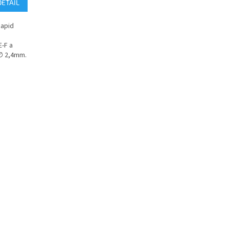
DETAIL
Rapid
E-F a
 ∅ 2,4mm.