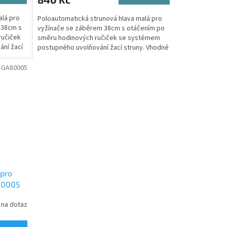
alá pro
Poloautomatická strunová hlava malá pro
 38cm s
vyžínače se záběrem 38cm s otáčením po
ručiček
směru hodinových ručiček se systémem
ní žací
postupného uvolňování žací struny. Vhodné
např. pro ST1500E-F...
:
GA80005
 pro
80005
na dotaz