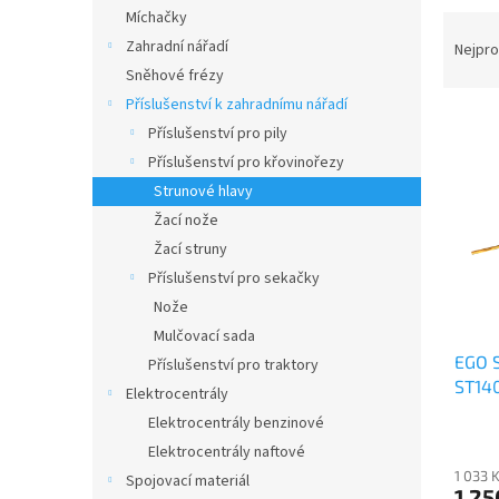
n
Míchačky
Ř
e
a
Zahradní nářadí
Nejpro
l
z
Sněhové frézy
e
Příslušenství k zahradnímu nářadí
V
n
Příslušenství pro pily
ý
í
Příslušenství pro křovinořezy
p
p
Strunové hlavy
i
r
s
o
Žací nože
p
d
Žací struny
r
u
Příslušenství pro sekačky
o
k
Nože
d
t
Mulčovací sada
u
ů
EGO S
k
Příslušenství pro traktory
ST14
t
Elektrocentrály
ů
Elektrocentrály benzinové
Elektrocentrály naftové
1 033 
Spojovací materiál
1 25