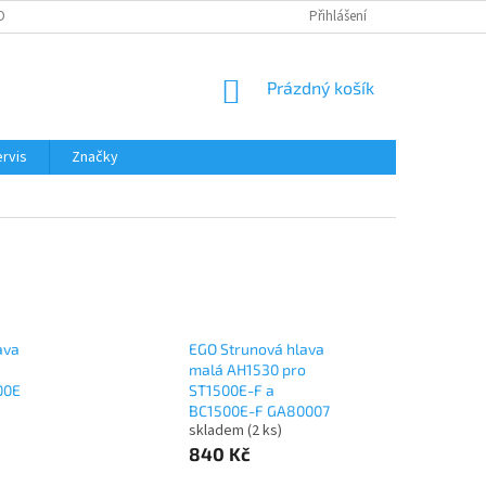
OBNÍCH ÚDAJŮ
Přihlášení
NÁKUPNÍ
Prázdný košík
KOŠÍK
rvis
Značky
ava
EGO Strunová hlava
malá AH1530 pro
00E
ST1500E-F a
BC1500E-F GA80007
skladem
(2 ks)
840 Kč