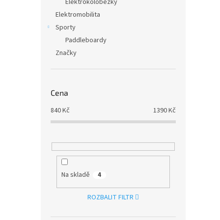
Elektrokoloběžky
Elektromobilita
Sporty
Paddleboardy
Značky
Cena
840
Kč
1390
Kč
Na skladě
4
ROZBALIT FILTR