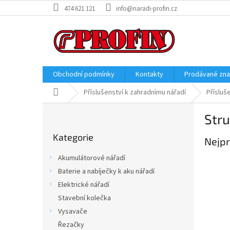
Přejít
474 621 121
info@naradi-profin.cz
na
obsah
Obchodní podmínky
Kontakty
Prodávané zn
Domů
Příslušenství k zahradnímu nářadí
Přísluš
P
Str
o
Přeskočit
s
Kategorie
kategorie
Nejpr
t
r
Akumulátorové nářadí
a
Baterie a nabíječky k aku nářadí
n
Elektrické nářadí
n
í
Stavební kolečka
p
Vysavače
a
Řezačky