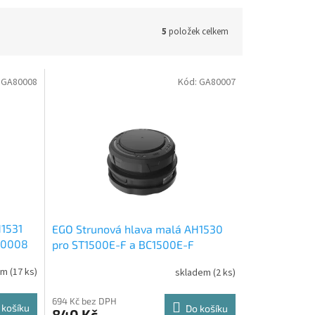
5
položek celkem
:
GA80008
Kód:
GA80007
H1531
EGO Strunová hlava malá AH1530
80008
pro ST1500E-F a BC1500E-F
GA80007
em
(17 ks)
skladem
(2 ks)
694 Kč bez DPH
 košíku
Do košíku
840 Kč