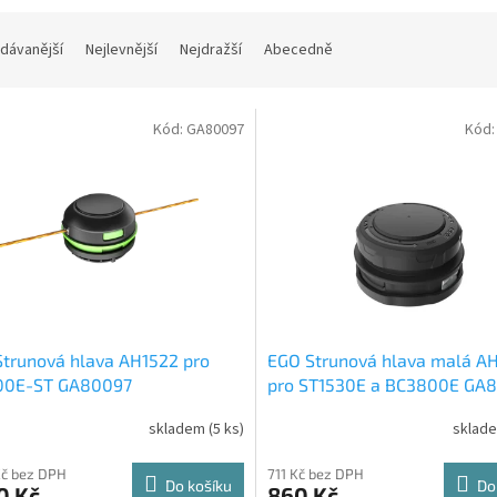
dávanější
Nejlevnější
Nejdražší
Abecedně
Kód:
GA80097
Kód
trunová hlava AH1522 pro
EGO Strunová hlava malá A
00E-ST GA80097
pro ST1530E a BC3800E GA
skladem
(5 ks)
sklad
Kč bez DPH
711 Kč bez DPH
Do košíku
Do
0 Kč
860 Kč