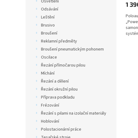
Osvětlení
1 39
Odsávání
Poloau
Leštění
„Powe
Brusivo
samona
Broušení
systé
struny
Reklamní předměty
Broušení pneumatickým pohonem
Oscilace
Řezání přímočarou pilou
Míchání
Řezání a dělení
Řezání okružní pilou
Příprava podkladu
Frézování
Řezání s pilami na izolační materiály
Hoblování
Polostacionární práce
Tesařské stroje