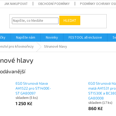
JAK NAKUPOVAT
OBCHODNÍ PODMÍNKY
PODMÍNKY OCHRANY OS
HLEDAT
ačky
Napište nám
Novinky
FESTOOL all-inclusive
Se
enství pro křovinořezy
Strunové hlavy
unové hlavy
odávanější
EGO Strunová hlava
EGO Strunová hl
AH1522 pro ST1400E-
malá AH1531 pro
ST GA80097
ST1530E a BC38
skladem
(5 ks)
GA80008
skladem
(17 ks)
1 250 Kč
860 Kč