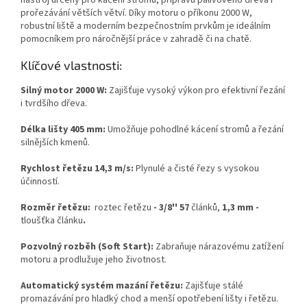
nástroj určený pro kácení stromů, přípravu palivového dřeva i
prořezávání větších větví. Díky motoru o příkonu 2000 W,
robustní liště a moderním bezpečnostním prvkům je ideálním
pomocníkem pro náročnější práce v zahradě či na chatě.
Klíčové vlastnosti:
Silný motor 2000 W:
Zajišťuje vysoký výkon pro efektivní řezání
i tvrdšího dřeva.
Délka lišty 405 mm:
Umožňuje pohodlné kácení stromů a řezání
silnějších kmenů.
Rychlost řetězu 14,3 m/s:
Plynulé a čisté řezy s vysokou
účinností.
Rozměr řetězu:
roztec řetězu
- 3/8'' 57
článků,
1,3 mm -
tloušťka článku
.
Pozvolný rozběh (Soft Start):
Zabraňuje nárazovému zatížení
motoru a prodlužuje jeho životnost.
Automatický systém mazání řetězu:
Zajišťuje stálé
promazávání pro hladký chod a menší opotřebení lišty i řetězu.