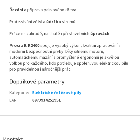
Řezání
a příprava palivového dřeva
Prořezávání větví a
údržba
stromů
Práce na zahradě, na chatě i při stavebních
úpravách
Procraft K2400
spojuje vysoký výkon, kvalitní zpracování a
moderní bezpečnostní prvky. Díky silnému motoru,
automatickému mazání a promyšlené ergonomii je skvělou
volbou pro každého, kdo potřebuje spolehlivou elektrickou pilu
pro pravidelnou i náročnější práci.
Doplňkové parametry
Kategorie
:
Elektrické řetězové pily
EAN
:
6973934251951
Z
á
p
a
Kontakt