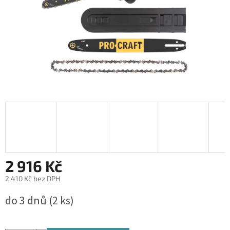
2 916 Kč
2 410 Kč bez DPH
Měrná
do 3 dnů
(2 ks)
cena: