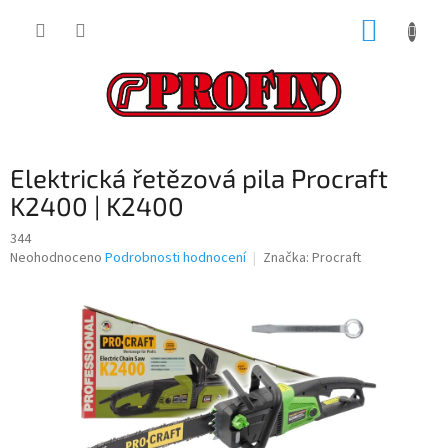
Přejít
NÁKUP
na
obsah
KOŠÍK
Elektrická řetězová pila Procraft
K2400 | K2400
344
Průměrné
Neohodnoceno
Podrobnosti hodnocení
Značka:
Procraft
hodnocení
produktu
je
0,0
z
5
hvězdiček.