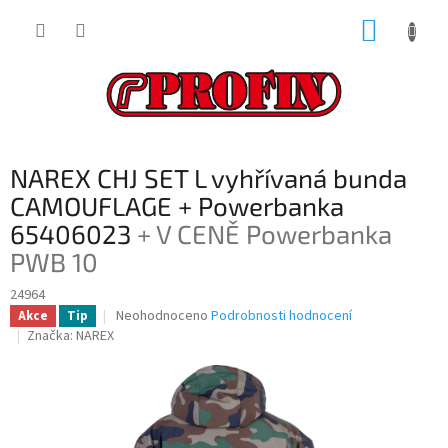
Přejít
NÁKUP
na
obsah
KOŠÍK
NAREX CHJ SET L vyhřívaná bunda
CAMOUFLAGE + Powerbanka
65406023
+ V CENĚ Powerbanka
PWB 10
24964
Průměrné
Neohodnoceno
Podrobnosti hodnocení
Akce
Tip
hodnocení
Značka:
NAREX
produktu
je
0,0
z
5
hvězdiček.