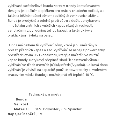
Vyhřívaná softshellová bunda Narex v trendy kamuflovaném
designu je ideálním doplňkem pro práci v chladném počasí, ale
také na běžné nošení během rozličných venkovních aktivit.
Bunda je prodyšná a odolná proti větru a dešti. Je vybavena
množstvím vnitřních a vnějších kapes různých velikostí,
ventilačními zipy, odnímatelnou kapucí, a také rukávy s
praktickými návleky na palec.
Bunda má celkem tři vyhřívací zóny, které jsou umístěny v
oblasti předních kapes a zad. Vyhřívání se napájí z powerbanky
prostřednictvím USB konektoru, který je umístěn ve vnitřní
kapse bundy. Dotykový přepínač slouží k nastavení výkonu
vyhřívání ve třech úrovních (nízká/střední/vysoká). Celková doba
vyhřívání je závislá na kapacitě použité powerbanky a zvoleném
pracovním módu. Bundu je možné prát při teplotě 40 °C.
Technické parametry
Bunda
Velikost
L
Materiál
94 % Polyester / 6 % Spandex
Napájací napětí
5,0 V