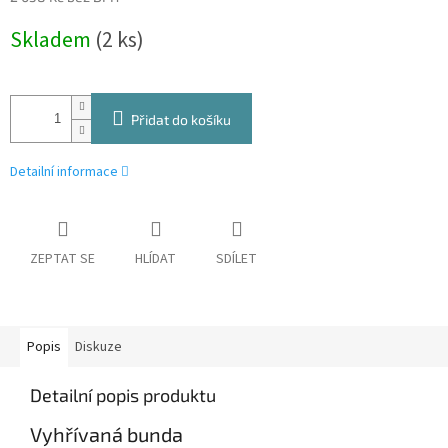
Měrná
Skladem
(2 ks)
cena:
Přidat do košíku
Detailní informace
ZEPTAT SE
HLÍDAT
SDÍLET
Popis
Diskuze
Detailní popis produktu
Vyhřívaná bunda