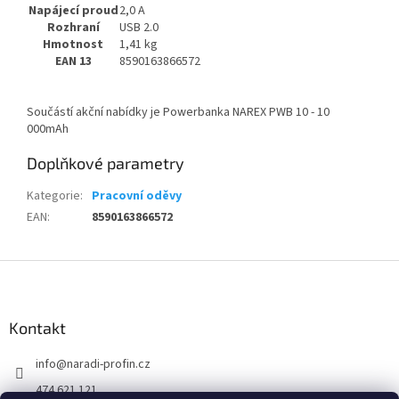
Napájecí proud
2,0 A
Rozhraní
USB 2.0
Hmotnost
1,41 kg
EAN 13
8590163866572
Součástí akční nabídky je Powerbanka NAREX PWB 10 - 10
000mAh
Doplňkové parametry
Kategorie
:
Pracovní oděvy
EAN
:
8590163866572
Z
á
p
a
Kontakt
t
info
@
naradi-profin.cz
í
474 621 121