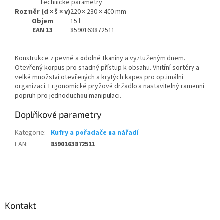
Technické parametry
Rozměr (d × š × v)
220 × 230 × 400 mm
Objem
15 l
EAN 13
8590163872511
Konstrukce z pevné a odolné tkaniny a vyztuženým dnem.
Otevřený korpus pro snadný přístup k obsahu. Vnitřní sortéry a
velké množství otevřených a krytých kapes pro optimální
organizaci. Ergonomické pryžové držadlo a nastavitelný ramenní
popruh pro jednoduchou manipulaci.
Doplňkové parametry
Kategorie
:
Kufry a pořadače na nářadí
EAN
:
8590163872511
Z
á
p
a
Kontakt
t