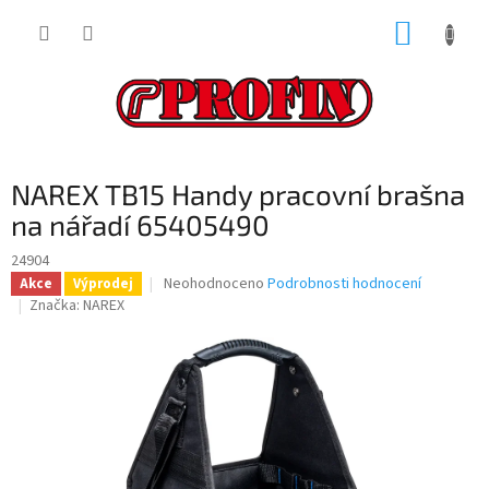
Přejít
NÁKUP
na
obsah
KOŠÍK
NAREX TB15 Handy pracovní brašna
na nářadí 65405490
24904
Průměrné
Neohodnoceno
Podrobnosti hodnocení
Akce
Výprodej
hodnocení
Značka:
NAREX
produktu
je
0,0
z
5
hvězdiček.