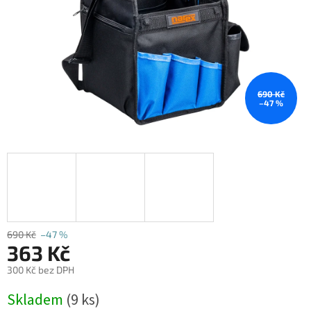
690 Kč
–47 %
690 Kč
–47 %
363 Kč
300 Kč bez DPH
Měrná
Skladem
(9 ks)
cena: