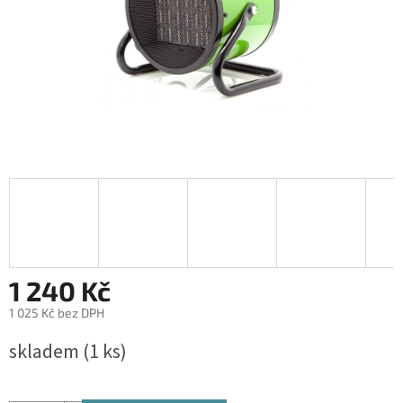
1 240 Kč
1 025 Kč bez DPH
Měrná
skladem
(1 ks)
cena: