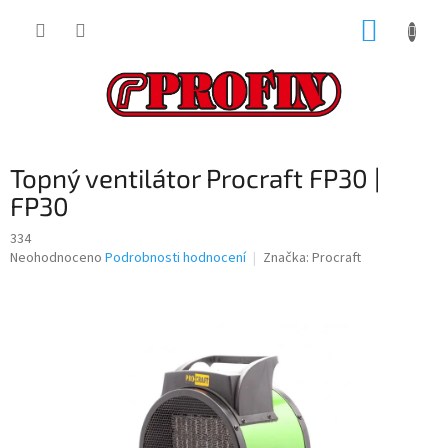
Přejít
NÁKUP
na
obsah
KOŠÍK
Topný ventilátor Procraft FP30 |
FP30
334
Průměrné
Neohodnoceno
Podrobnosti hodnocení
Značka:
Procraft
hodnocení
produktu
je
0,0
z
5
hvězdiček.