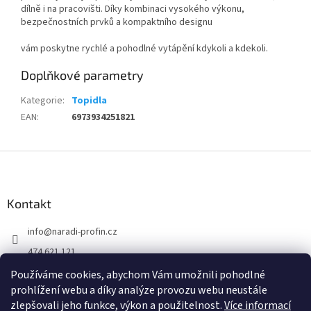
dílně i na pracovišti. Díky kombinaci vysokého výkonu,
bezpečnostních prvků a kompaktního designu
vám poskytne rychlé a pohodlné vytápění kdykoli a kdekoli.
Doplňkové parametry
Kategorie
:
Topidla
EAN
:
6973934251821
Z
á
p
a
Kontakt
t
info
@
naradi-profin.cz
í
474 621 121
+420608722812
Používáme cookies, abychom Vám umožnili pohodlné
prohlížení webu a díky analýze provozu webu neustále
https://www.facebook.com/http://www.naradi-profin.cz
zlepšovali jeho funkce, výkon a použitelnost.
Více informací