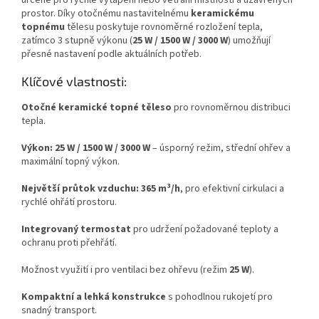
určené pro rychlé vytápění nebo větrání místností a uzavřených
prostor. Díky otočnému nastavitelnému
keramickému
topnému
tělesu poskytuje rovnoměrné rozložení tepla,
zatímco 3 stupně výkonu (
25 W / 1500 W / 3000 W
) umožňují
přesné nastavení podle aktuálních potřeb.
Klíčové vlastnosti:
Otočné keramické topné těleso
pro rovnoměrnou distribuci
tepla.
Výkon: 25 W / 1500 W / 3000 W
– úsporný režim, střední ohřev a
maximální topný výkon.
Největší průtok vzduchu: 365 m³/h
, pro efektivní cirkulaci a
rychlé ohřátí prostoru.
Integrovaný termostat
pro udržení požadované teploty a
ochranu proti přehřátí.
Možnost využití i pro ventilaci bez ohřevu (režim
25 W
).
Kompaktní a lehká konstrukce
s pohodlnou rukojetí pro
snadný transport.