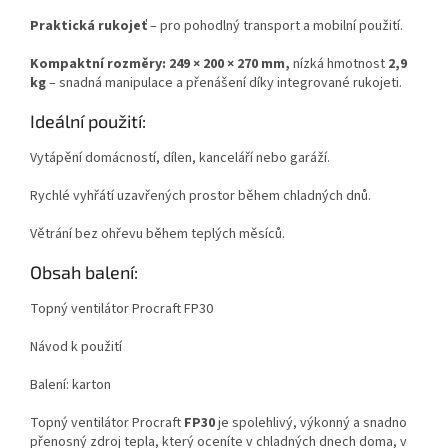
Praktická rukojeť
– pro pohodlný transport a mobilní použití.
Kompaktní rozměry: 249 × 200 × 270 mm,
nízká hmotnost
2,9
kg
– snadná manipulace a přenášení díky integrované rukojeti.
Ideální použití:
Vytápění domácností, dílen, kanceláří nebo garáží.
Rychlé vyhřátí uzavřených prostor během chladných dnů.
Větrání bez ohřevu během teplých měsíců.
Obsah balení:
Topný ventilátor Procraft FP30
Návod k použití
Balení: karton
Topný ventilátor Procraft
FP30
je spolehlivý, výkonný a snadno
přenosný zdroj tepla, který oceníte v chladných dnech doma, v