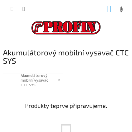
Přejít
NÁKUP
na
obsah
KOŠÍK
Akumulátorový mobilní vysavač CTC
SYS
Akumulátorový
mobilní vysavač
CTC SYS
Produkty teprve připravujeme.