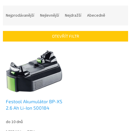
Ř
a
Nejprodávanější
Nejlevnější
Nejdražší
Abecedně
z
e
n
OTEVŘÍT FILTR
í
p
V
r
ý
o
p
d
i
u
s
k
p
t
r
ů
o
d
Festool Akumulátor BP-XS
u
2.6 Ah Li-Ion 500184
k
t
do 10 dnů
ů