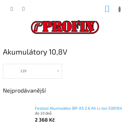
Přejít
NÁKUP
na
obsah
KOŠÍK
Akumulátory 10,8V
12V
Nejprodávanější
Festool Akumulátor BP-XS 2.6 Ah Li-Ion 500184
do 10 dnů
2 368 Kč