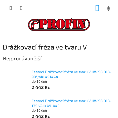
Přejít
NÁKUP
na
obsah
KOŠÍK
Drážkovací fréza ve tvaru V
Nejprodávanější
Festool Drážkovací fréza ve tvaru V HW S8 D18-
90°/Alu 491444
do 10 dnů
2 442 Kč
Festool Drážkovací fréza ve tvaru V HW S8 D18-
135°/Alu 491443
do 10 dnů
2 442 Kč