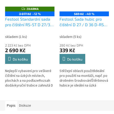
ZDARMA
Z
D
3 077 Kč
–12 %
569 Kč
–40 %
A
Festool Standardní sada
Festool Sada hubic pro
R
M
pro čištění RS-ST D 27/36-
čištění D 27 / D 36 D-RS
A
Plus 577257
492392
skladem
(1 ks)
skladem
(5 ks)
2 223 Kč bez DPH
280 Kč bez DPH
2 690 Kč
339 Kč
Do košíku
Do košíku
Nejlepší vybavení.pro veškeré
Stěžejní oblasti použitíIdeální
čištění na úzkých místech,
pro použití na montáži, např. po
plochách a na podlazeRozsah
drobném šroubováníŠtěrbinová
dodávkyruční trubice zahnutá D
hubice je ideální na úzká
36 HR-K AS, podlahová hubice D
místaS hubicí na čalounění
36 BD 300, prodlužovací...
důkladně vysajete...
Popis
Diskuze