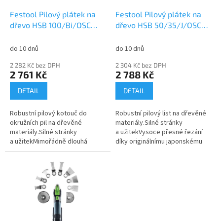
o
d
Festool Pilový plátek na
Festool Pilový plátek na
u
dřevo HSB 100/Bi/OSC
dřevo HSB 50/35/J/OSC/5
k
203334
203333
t
do 10 dnů
do 10 dnů
ů
2 282 Kč bez DPH
2 304 Kč bez DPH
2 761 Kč
2 788 Kč
DETAIL
DETAIL
Robustní pilový kotouč do
Robustní pilový list na dřevěné
okružních pil na dřevěné
materiály.Silné stránky
materiály.Silné stránky
a užitekVysoce přesné řezání
a užitekMimořádně dlouhá
díky originálnímu japonskému
životnost a robustnost díky
ozubeníPro rychlé, přesné řezy
vysoce kvalitnímu bimetaluS
a čisté řezné
nastavitelným...
hranyJednoduchá...