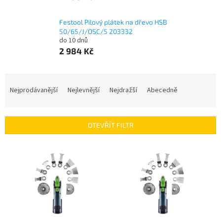
Festool Pilový plátek na dřevo HSB
50/65/J/OSC/5 203332
do 10 dnů
2 984 Kč
Ř
a
Nejprodávanější
Nejlevnější
Nejdražší
Abecedně
z
e
n
OTEVŘÍT FILTR
í
p
V
r
ý
o
p
d
i
u
s
k
p
t
r
ů