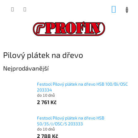
Přejít
NÁKUP
na
obsah
KOŠÍK
Pilový plátek na dřevo
Nejprodávanější
Festool Pilový plátek na dřevo HSB 100/Bi/OSC
203334
do 10 dnů
2 761 Kč
Festool Pilový plátek na dřevo HSB
50/35/J/OSC/5 203333
do 10 dnů
2 788 Kč