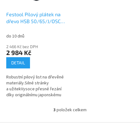
Festool Pilový plátek na
dřevo HSB 50/65/J/OSC/5
203332
do 10 dnů
2 466 Kč bez DPH
2 984 Kč
DETAIL
Robustní pilový list na dřevěné
materiály.Silné stránky
a užitekVysoce přesné řezání
díky originálnímu japonskému
ozubeníPro rychlé, přesné řezy
a čisté řezné
3
položek celkem
O
hranyJednoduchá...
v
l
Z
á
á
d
p