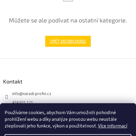
Můžete se ale podívat na ostatní kategorie.
ZPĚT DO OBCHODU
Z
á
p
a
Kontakt
t
info
@
naradi-profin.cz
í
474 621 121
+420608722812
Používáme cookies, abychom Vám umožnili pohodlné
prohlížení webu a díky analýze provozu webu neustále
https://www.facebook.com/http://www.naradi-profin.cz
zlepšovali jeho funkce, výkon a použitelnost.
Více informací