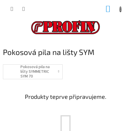
Přejít
NÁKUP
na
obsah
KOŠÍK
Pokosová pila na lišty SYM
Pokosová pila na
lišty SYMMETRIC
SYM 70
Produkty teprve připravujeme.