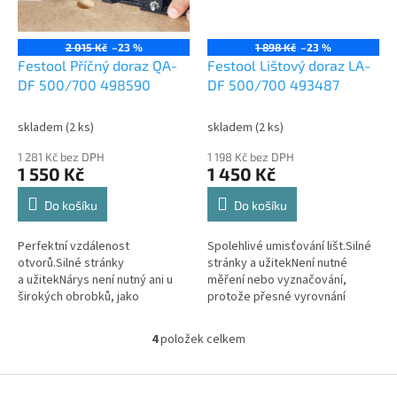
2 015 Kč
–23 %
1 898 Kč
–23 %
Festool Příčný doraz QA-
Festool Lištový doraz LA-
DF 500/700 498590
DF 500/700 493487
skladem
(2 ks)
skladem
(2 ks)
1 281 Kč bez DPH
1 198 Kč bez DPH
1 550 Kč
1 450 Kč
Do košíku
Do košíku
Perfektní vzdálenost
Spolehlivé umisťování lišt.Silné
otvorů.Silné stránky
stránky a užitekNení nutné
a užitekNárys není nutný ani u
měření nebo vyznačování,
širokých obrobků, jako
protože přesné vyrovnání
například boků skříní, protože s
obrobku se provádí pomocí
příčným dorazem lze osadit
dorazuJednoduché nastavení
4
položek celkem
O
celou řadu kolíků s...
šířky lišty...
v
l
Z