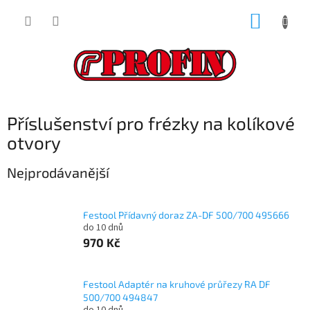
Přejít
NÁKUP
na
obsah
KOŠÍK
Příslušenství pro frézky na kolíkové
otvory
Nejprodávanější
Festool Přídavný doraz ZA-DF 500/700 495666
do 10 dnů
970 Kč
Festool Adaptér na kruhové průřezy RA DF
500/700 494847