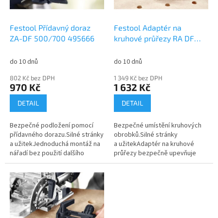
t
r
ů
o
d
Festool Přídavný doraz
Festool Adaptér na
u
ZA-DF 500/700 495666
kruhové průřezy RA DF
k
500/700 494847
t
do 10 dnů
do 10 dnů
ů
802 Kč bez DPH
1 349 Kč bez DPH
970 Kč
1 632 Kč
DETAIL
DETAIL
Bezpečné podložení pomocí
Bezpečné umístění kruhových
přídavného dorazu.Silné stránky
obrobků.Silné stránky
a užitekJednoduchá montáž na
a užitekAdaptér na kruhové
nářadí bez použití dalšího
průřezy bezpečně upevňuje
nářadíU úzkých obrobků lze
obrobek a automaticky ho
kolík umístit blíže k dorazové...
vystřeďuje pomocí dorazových
ploch ve tvaru...