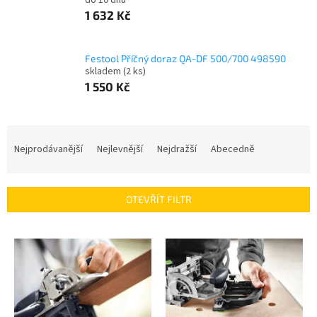
do 10 dnů
1 632 Kč
Festool Příčný doraz QA-DF 500/700 498590
skladem
(2 ks)
1 550 Kč
Ř
a
Nejprodávanější
Nejlevnější
Nejdražší
Abecedně
z
e
n
OTEVŘÍT FILTR
í
p
V
r
ý
o
p
d
i
u
s
k
p