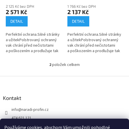
ů
2 125 Kč bez DPH
1 766 Kč bez DPH
2 571 Kč
2 137 Kč
DETAIL
DETAIL
Perfektní ochrana.Silné stránky
Perfektní ochrana.Silné stránky
a užitekPolstrovaný ochranný
a užitekPolstrovaný ochranný
vak chrání před nečistotami
vak chrání před nečistotami
a poškozením a prodlužuje tak
a poškozením a prodlužuje tak
životnost kapovací lištyDržadlo
životnost kapovací lištyDržadlo
umožňuje bezproblémové a...
umožňuje bezproblémové a...
2
položek celkem
O
v
l
Z
á
á
d
p
a
a
Kontakt
c
t
í
info
@
naradi-profin.cz
í
p
r
474 621 121
v
+420608722812
k
Používáme cookies, abychom Vám umožnili pohodlné