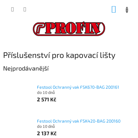
Přejít
NÁKUP
na
obsah
KOŠÍK
Příslušenství pro kapovací lišty
Nejprodávanější
Festool Ochranný vak FSK670-BAG 200161
do 10 dnů
2 571 Kč
Festool Ochranný vak FSK420-BAG 200160
do 10 dnů
2 137 Kč