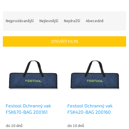
Ř
a
Nejprodávanější
Nejlevnější
Nejdražší
Abecedně
z
e
n
OTEVŘÍT FILTR
í
p
V
r
ý
o
p
d
i
u
s
k
p
t
r
ů
o
d
Festool Ochranný vak
Festool Ochranný vak
u
FSK670-BAG 200161
FSK420-BAG 200160
k
t
do 10 dnů
do 10 dnů