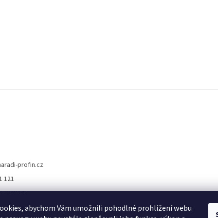
naradi-profin.cz
1 121
08722812
//www.facebook.co
ookies, abychom Vám umožnili pohodlné prohlížení webu
://www.naradi-prof