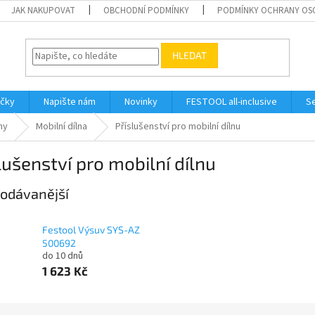
JAK NAKUPOVAT
OBCHODNÍ PODMÍNKY
PODMÍNKY OCHRANY OS
HLEDAT
ačky
Napište nám
Novinky
FESTOOL all-inclusive
Se
my
Mobilní dílna
Příslušenství pro mobilní dílnu
lušenství pro mobilní dílnu
odávanější
Festool Výsuv SYS-AZ
500692
do 10 dnů
1 623 Kč