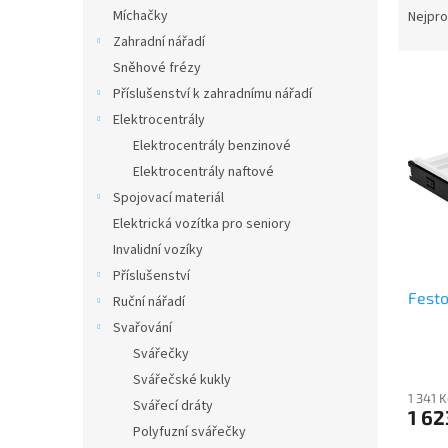
n
a
Míchačky
Nejpro
e
z
Zahradní nářadí
l
e
Sněhové frézy
V
n
Příslušenství k zahradnímu nářadí
ý
í
Elektrocentrály
p
p
i
r
Elektrocentrály benzinové
s
o
Elektrocentrály naftové
p
d
Spojovací materiál
r
u
Elektrická vozítka pro seniory
o
k
Invalidní vozíky
d
t
Příslušenství
u
ů
Fest
k
Ruční nářadí
t
Svařování
ů
Svářečky
Svářečské kukly
1 341 
Svářecí dráty
1 62
Polyfuzní svářečky