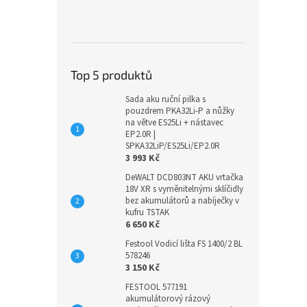
Top 5 produktů
Sada aku ruční pilka s
pouzdrem PKA32Li-P a nůžky
na větve ES25Li + nástavec
EP2.0R |
SPKA32LiP/ES25Li/EP2.0R
3 993 Kč
DeWALT DCD803NT AKU vrtačka
18V XR s vyměnitelnými sklíčidly
bez akumulátorů a nabíječky v
kufru TSTAK
6 650 Kč
Festool Vodicí lišta FS 1400/2 BL
578246
3 150 Kč
FESTOOL 577191
akumulátorový rázový