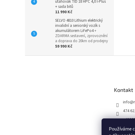
utahovák TID 18 HPC 4,0 I-Plus
+ sada bitů
11 990 Kč
SELVO 4810 Lithium elektrický
invalidní a seniorský vozík s
akumulátorem LiFePo4
+
ZDARMA sestavení, zprovoznění
a doprava do 20km od prodejny
59 990 Kč
Z
á
p
a
t
Kontakt
í
info
@
474 62
+4206
https:
Používáme c
m/http