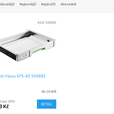
dávanější
Nejlevnější
Nejdražší
Abecedně
Kód:
500692
ool Výsuv SYS-AZ 500692
do 10 dnů
Kč bez DPH
DETAIL
3 Kč