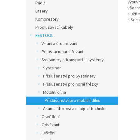
Výsuvn
Rádia
všechn
Lasery
a užit
Kompresory
a Sort
sestav
Prodlužovací kabely
FESTOOL
Vrtání a šroubování
Polostacionární řezání
Systainery a transportní systémy
Systainer
Příslušenství pro Systainery
Příslušenství pro horní frézky
Mobilní dílna
Příslušenství pro mobilní dílnu
Akumulátorová a nabíjecí technika
Osvětlení
Odsávání
Leštění