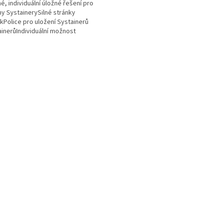
é, individuální úložné řešení pro
y SystainerySilné stránky
ekPolice pro uložení Systainerů
ainerůIndividuální možnost
eníBezpečné díky zámku,...
O
v
l
á
d
a
c
í
p
r
v
k
y
v
ý
p
i
s