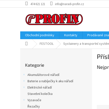
Přejít
474 621 121
info@naradi-profin.cz
na
obsah
Obchodní podmínky
Kontakty
Prodávané zn
Domů
FESTOOL
Systainery a transportní systé
P
Přís
o
Přeskočit
s
Kategorie
kategorie
Nejpr
t
r
Akumulátorové nářadí
a
Baterie a nabíječky k aku nářadí
n
Elektrické nářadí
n
í
Stavební kolečka
p
Vysavače
a
Řezačky
Ř