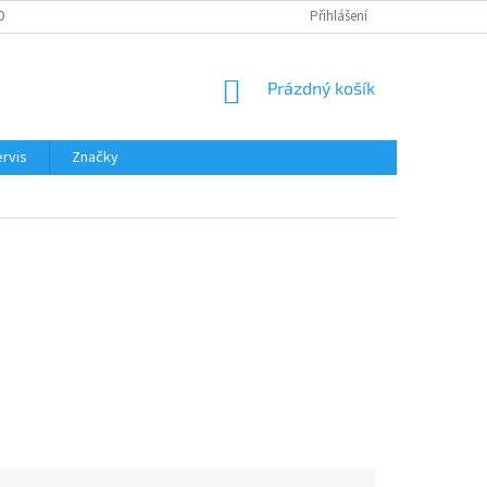
OBNÍCH ÚDAJŮ
Přihlášení
NÁKUPNÍ
Prázdný košík
KOŠÍK
rvis
Značky