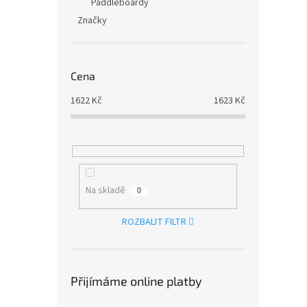
Paddleboardy
Značky
Cena
1622
Kč
1623
Kč
Na skladě
0
ROZBALIT FILTR
Přijímáme online platby