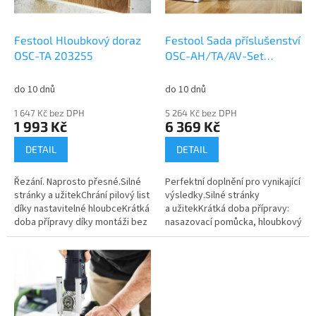
t
r
ů
o
d
Festool Hloubkový doraz
Festool Sada příslušenství
u
OSC-TA 203255
OSC-AH/TA/AV-Set
k
203258
t
do 10 dnů
do 10 dnů
ů
1 647 Kč bez DPH
5 264 Kč bez DPH
1 993 Kč
6 369 Kč
DETAIL
DETAIL
Řezání. Naprosto přesné.Silné
Perfektní doplnění pro vynikající
stránky a užitekChrání pilový list
výsledky.Silné stránky
díky nastavitelné hloubceKrátká
a užitekKrátká doba přípravy:
doba přípravy díky montáži bez
nasazovací pomůcka, hloubkový
použití nářadíStěžejní oblasti
doraz a nůž se montují bez
použitíŘezání...
použití nářadíPřesnost: čisté...