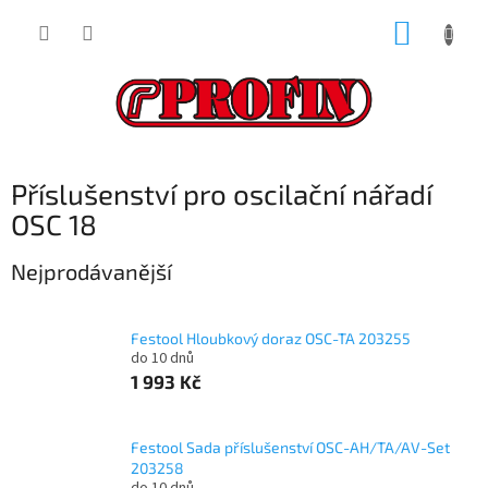
Přejít
NÁKUP
na
obsah
KOŠÍK
Příslušenství pro oscilační nářadí
OSC 18
Nejprodávanější
Festool Hloubkový doraz OSC-TA 203255
do 10 dnů
1 993 Kč
Festool Sada příslušenství OSC-AH/TA/AV-Set
203258