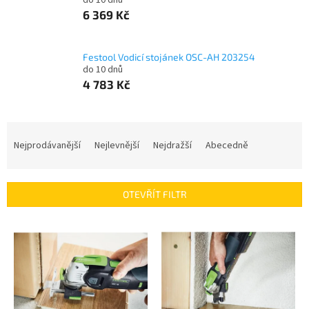
do 10 dnů
6 369 Kč
Festool Vodicí stojánek OSC-AH 203254
do 10 dnů
4 783 Kč
Ř
a
Nejprodávanější
Nejlevnější
Nejdražší
Abecedně
z
e
n
OTEVŘÍT FILTR
í
p
V
r
ý
o
p
d
i
u
s
k
p