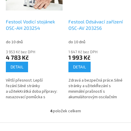
Festool Vodicí stojánek
Festool Odsávací zařízení
OSC-AH 203254
OSC-AV 203256
do 10 dnů
do 10 dnů
3 953 Kč bez DPH
1 647 Kč bez DPH
4 783 Kč
1 993 Kč
DETAIL
DETAIL
Větší přesnost. Lepší
Zdravá a bezpečná práce.Silné
řezání.Silné stránky
stránky a užitekŘezání s
a užitekKrátká doba přípravy:
minimální prašností s
nasazovací pomůcka s
akumulátorovým oscilačním
odsáváním a nůž se montují bez
nářadím OSC 18Efektivnější
použití nářadíPřesnost: čisté
práce díky rychlejší montáži
4
položek celkem
O
řezy díky nasazovací...
příslušenství bez...
v
l
Z
á