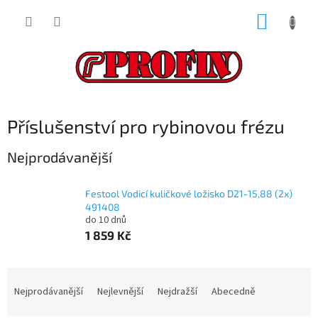
Přejít
NÁKUP
na
obsah
KOŠÍK
Příslušenství pro rybinovou frézu
Nejprodávanější
Festool Vodicí kuličkové ložisko D21-15,88 (2x)
491408
do 10 dnů
1 859 Kč
Ř
a
Nejprodávanější
Nejlevnější
Nejdražší
Abecedně
z