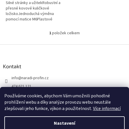
Silné stránky a užitekRobustní a
přesné kovové kuličkové
ložiskoJednoduchá výměna
pomocí matice M6Plastové
pouzdroStěžejní oblasti
použitíNáhradní kuličkové
1
položek celkem
O
ložisko pro...
v
l
Z
á
á
d
p
a
a
Kontakt
c
t
í
info
@
naradi-profin.cz
í
p
r
474 621 121
v
+420608722812
k
Používáme cookies, abychom Vám umožnili pohodlné
y
prohlížení webu a díky analýze provozu webu neustále
https://www.facebook.com/http://www.naradi-profin.cz
v
zlepšovali jeho funkce, výkon a použitelnost.
Více informací
ý
p
i
Nastavení
Vytvořil Shoptet
s