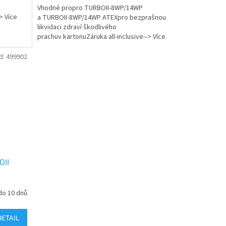
Vhodné propro TURBOII-8WP/14WP
> Více
a TURBOII-8WP/14WP ATEXpro bezprašnou
likvidaci zdraví škodlivého
prachuv kartonuZáruka all-inclusive--> Více
informací
d:
499902
OII
do 10 dnů
DETAIL