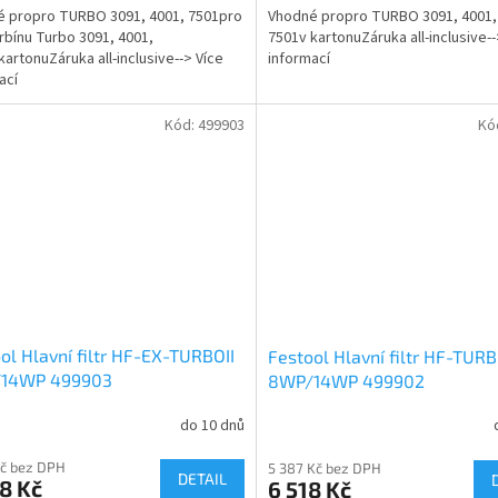
 propro TURBO 3091, 4001, 7501pro
Vhodné propro TURBO 3091, 4001,
urbínu Turbo 3091, 4001,
7501v kartonuZáruka all-inclusive--
kartonuZáruka all-inclusive--> Více
informací
ací
Kód:
499903
Kó
ol Hlavní filtr HF-EX-TURBOII
Festool Hlavní filtr HF-TURB
14WP 499903
8WP/14WP 499902
do 10 dnů
Kč bez DPH
5 387 Kč bez DPH
DETAIL
8 Kč
6 518 Kč