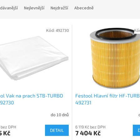
dávanější
Nejlevnější
Nejdražší
Abecedně
Kód:
492730
Kó
ool Vak na prach STB-TURBO
Festool Hlavní filtr HF-TUR
492730
492731
do 10 dnů
 bez DPH
6 119 Kč bez DPH
DETAIL
5 Kč
7 404 Kč