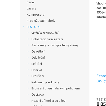
Rádia
Vhodné
sací t
Lasery
7501v 
Kompresory
inform
Prodlužovací kabely
FESTOOL
Vrtání a šroubování
Polostacionární řezání
Systainery a transportní systémy
Osvětlení
Odsávání
Leštění
Brusivo
Festo
Broušení
8WP/
Reklamní předměty
Broušení pneumatickým pohonem
Oscilace
7 321 
Řezání přímočarou pilou
8 85