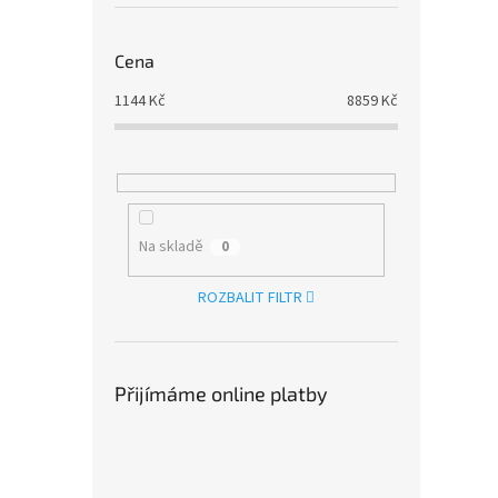
Cena
1144
Kč
8859
Kč
Na skladě
0
ROZBALIT FILTR
Přijímáme online platby