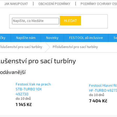
JAK NAKUPOVAT
OBCHODNÍ PODMÍNKY
PODMÍNKY OCHRANY OS
HLEDAT
ačky
Napište nám
Novinky
FESTOOL all-inclusive
Se
říslušenství pro sací turbíny
Příslušenství pro sací turbíny
lušenství pro sací turbíny
odávanější
Festool Vak na prach
Festool Hlavní fil
STB-TURBO 10X
HF-TURBO 4927
492730
do 10 dnů
do 10 dnů
7 404 Kč
1 145 Kč