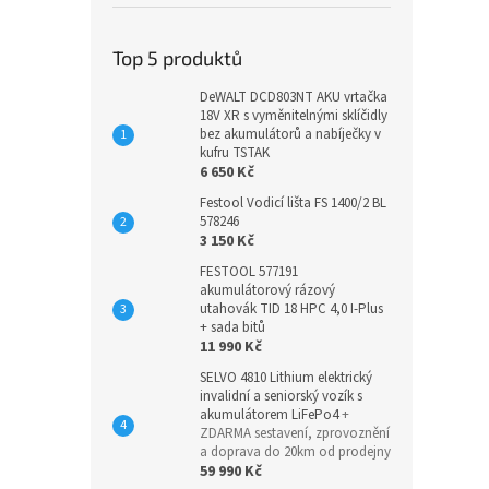
Top 5 produktů
DeWALT DCD803NT AKU vrtačka
18V XR s vyměnitelnými sklíčidly
bez akumulátorů a nabíječky v
kufru TSTAK
6 650 Kč
Festool Vodicí lišta FS 1400/2 BL
578246
3 150 Kč
FESTOOL 577191
akumulátorový rázový
utahovák TID 18 HPC 4,0 I-Plus
+ sada bitů
11 990 Kč
SELVO 4810 Lithium elektrický
invalidní a seniorský vozík s
akumulátorem LiFePo4
+
ZDARMA sestavení, zprovoznění
a doprava do 20km od prodejny
59 990 Kč