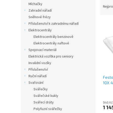
Ř
n
Míchačky
a
e
Nejpro
Zahradní nářadí
z
l
e
Sněhové frézy
V
n
Příslušenství k zahradnímu nářadí
ý
í
Elektrocentrály
p
p
Elektrocentrály benzinové
i
r
Elektrocentrály naftové
s
o
p
Spojovací materiál
d
r
u
Elektrická vozítka pro seniory
o
k
Invalidní vozíky
d
t
Příslušenství
u
ů
Ruční nářadí
Fest
k
10X 
Svařování
t
ů
Svářečky
Svářečské kukly
Svářecí dráty
946 Kč
1 14
Polyfuzní svářečky