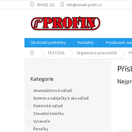
Přejít
474 621 121
info@naradi-profin.cz
na
obsah
Obchodní podmínky
Kontakty
Prodávané zn
Domů
FESTOOL
Organizace pracoviště
P
P
Přís
o
Přeskočit
s
Kategorie
kategorie
Nejpr
t
r
Akumulátorové nářadí
a
Baterie a nabíječky k aku nářadí
n
Elektrické nářadí
n
í
Stavební kolečka
p
Vysavače
a
Řezačky