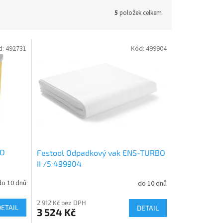
5
položek celkem
d:
492731
Kód:
499904
BO
Festool Odpadkový vak ENS-TURBO
II /5 499904
do 10 dnů
do 10 dnů
2 912 Kč bez DPH
DETAIL
DETAIL
3 524 Kč