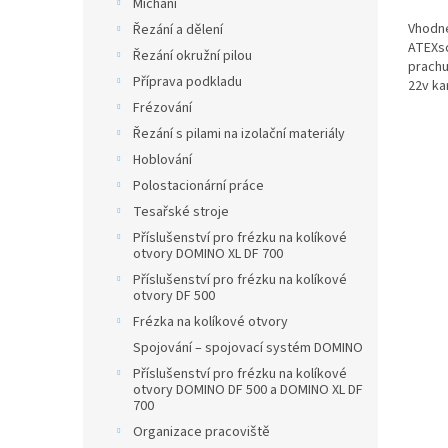
Míchání
Vhodn
Řezání a dělení
ATEXsc
Řezání okružní pilou
prachu
Příprava podkladu
22v ka
inform
Frézování
Řezání s pilami na izolační materiály
Hoblování
Polostacionární práce
Tesařské stroje
Příslušenství pro frézku na kolíkové
otvory DOMINO XL DF 700
Příslušenství pro frézku na kolíkové
otvory DF 500
Frézka na kolíkové otvory
Spojování – spojovací systém DOMINO
Příslušenství pro frézku na kolíkové
otvory DOMINO DF 500 a DOMINO XL DF
700
Organizace pracoviště