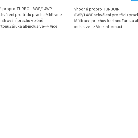
é propro TURBOII-8WP/14WP
Vhodné propro TURBOII-
hválení pro třídu prachu Mfiltrace
8WP/14WPschválení pro třídu prac
filtrování prachu v zóně
Mfiltrace prachuv kartonuZáruka al
rtonuZáruka all-inclusive--> Více
inclusive--> Více informací
ací
O
v
l
á
d
a
c
í
p
r
v
k
y
v
ý
p
i