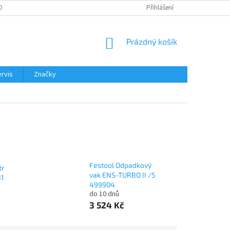
OBNÍCH ÚDAJŮ
Přihlášení
NÁKUPNÍ
Prázdný košík
KOŠÍK
rvis
Značky
Festool Odpadkový
tr
vak ENS-TURBO II /5
31
499904
do 10 dnů
3 524 Kč