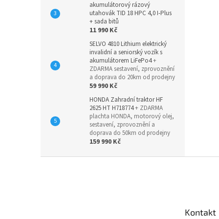
akumulátorový rázový
utahovák TID 18 HPC 4,0 I-Plus
+ sada bitů
11 990 Kč
SELVO 4810 Lithium elektrický
invalidní a seniorský vozík s
akumulátorem LiFePo4
+
ZDARMA sestavení, zprovoznění
a doprava do 20km od prodejny
59 990 Kč
HONDA Zahradní traktor HF
2625 HT H718774
+ ZDARMA
plachta HONDA, motorový olej,
sestavení, zprovoznění a
doprava do 50km od prodejny
159 990 Kč
Z
á
p
a
t
Kontakt
í