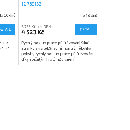
12 769132
do 10 dnů
do 10 dnů
3 738 Kč bez DPH
DETAIL
DETAIL
4 523 Kč
Silné
Rychlý postup práce při frézování.Silné
kolika
stránky a užitekSnadná montáž několika
pohybyRychlý postup práce při frézování
díky špičatým hrotůmZdrsnění
..
povrchuStěžejní oblasti...