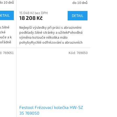
do 10 dnů
do 10 dnů
15 048 Kč bez DPH
DETAIL
DETAIL
18 208 Kč
u.Silné
Nejlepší výsledky při práci s abrazivními
ické
podklady.Silné stránky a užitekPohodlná
ouče a k
výměna kotouče několika málo
mořádně
pohybyRychlé odfrézování u abrazivních
podkladůPrvotřídní...
d:
769051
Kód:
769050
Festool Frézovací kolečka HW-SZ
35 769050