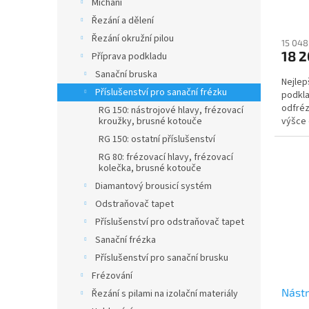
Míchání
Řezání a dělení
Řezání okružní pilou
15 048
18 2
Příprava podkladu
Sanační bruska
Nejlep
Příslušenství pro sanační frézku
podkla
odfréz
RG 150: nástrojové hlavy, frézovací
kroužky, brusné kotouče
výšce
mmPrvo
RG 150: ostatní příslušenství
RG 80: frézovací hlavy, frézovací
kolečka, brusné kotouče
Diamantový brousicí systém
Odstraňovač tapet
Příslušenství pro odstraňovač tapet
Sanační frézka
Příslušenství pro sanační brusku
Frézování
Nástr
Řezání s pilami na izolační materiály