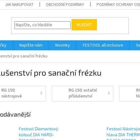
JAK NAKUPOVAT
OBCHODNÍ PODMÍNKY
PODMÍNKY OCHRANY OS
HLEDAT
ačky
Napište nám
Novinky
FESTOOL all-inclusive
Se
šenství pro sanační frézku
lušenství pro sanační frézku
RG 150:
RG 150: ostatní
R
nástrojové
příslušenství
hl
hlavy, frézovací
k
kroužky, brusné
k
odávanější
kotouče
Festool Diamantový
Festool Nástroj
kotouč DIA HARD-
hlava DIA THER