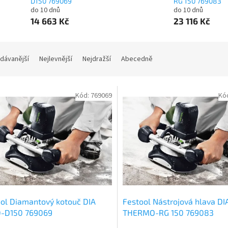
D150 769069
RG 150 769083
do 10 dnů
do 10 dnů
14 663 Kč
23 116 Kč
dávanější
Nejlevnější
Nejdražší
Abecedně
Kód:
769069
Kó
ol Diamantový kotouč DIA
Festool Nástrojová hlava DI
-D150 769069
THERMO-RG 150 769083