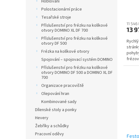
Hoblování
Polostacionární práce
Tesařské stroje
11 546
Příslušenství pro frézku na kolíkové
13 9
otvory DOMINO XL DF 700
Příslušenství pro frézku na kolíkové
Rychlý
otvory DF 500
stránk
Frézka na kolíkové otvory
pohyby
frézov
Spojování – spojovací systém DOMINO
podkla
Příslušenství pro frézku na kolíkové
otvory DOMINO DF 500 a DOMINO XL DF
700
Organizace pracoviště
Olepování hran
Kombinované sady
Dílenské stoly a ponky
Hevery
Žebříky a schůdky
Pracovní oděvy
Festo