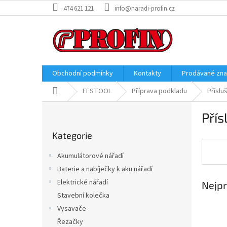
Přejít
474 621 121
info@naradi-profin.cz
na
obsah
Obchodní podmínky
Kontakty
Prodávané zn
Domů
FESTOOL
Příprava podkladu
Příslu
P
Přís
o
Přeskočit
s
Kategorie
kategorie
t
r
Akumulátorové nářadí
a
Baterie a nabíječky k aku nářadí
n
Elektrické nářadí
Nejpr
n
í
Stavební kolečka
p
Vysavače
a
Řezačky