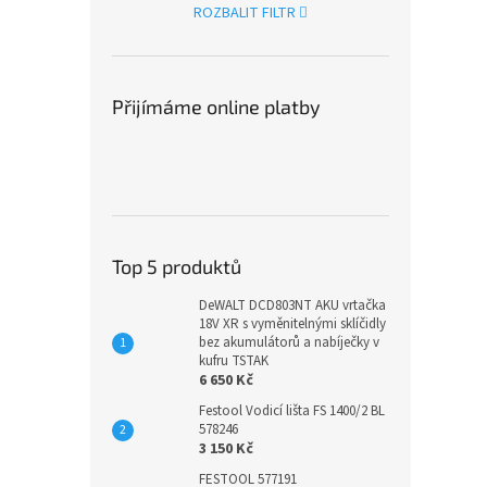
ROZBALIT FILTR
Přijímáme online platby
Top 5 produktů
DeWALT DCD803NT AKU vrtačka
18V XR s vyměnitelnými sklíčidly
bez akumulátorů a nabíječky v
kufru TSTAK
6 650 Kč
Festool Vodicí lišta FS 1400/2 BL
578246
3 150 Kč
FESTOOL 577191