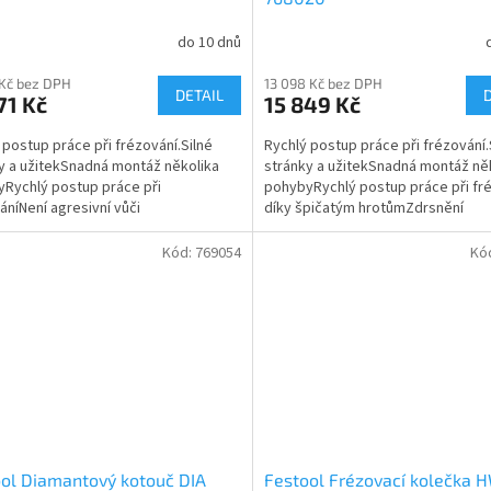
do 10 dnů
 Kč bez DPH
13 098 Kč bez DPH
DETAIL
71 Kč
15 849 Kč
 postup práce při frézování.Silné
Rychlý postup práce při frézování.
y a užitekSnadná montáž několika
stránky a užitekSnadná montáž ně
Rychlý postup práce při
pohybyRychlý postup práce při fr
áníNení agresivní vůči
díky špičatým hrotůmZdrsnění
duStěžejní oblasti použitíNa...
povrchuStěžejní oblasti...
Kód:
769054
Kó
ol Diamantový kotouč DIA
Festool Frézovací kolečka 