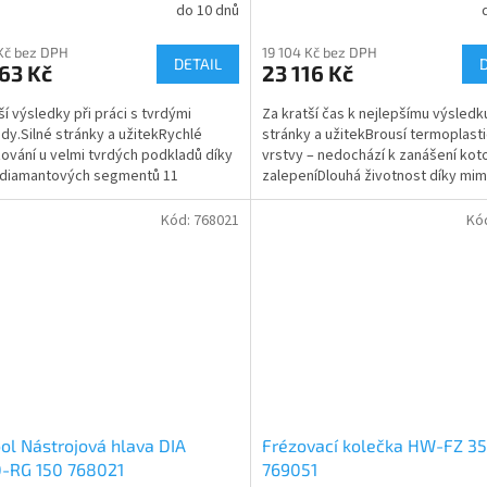
do 10 dnů
 Kč bez DPH
19 104 Kč bez DPH
DETAIL
63 Kč
23 116 Kč
ší výsledky při práci s tvrdými
Za kratší čas k nejlepšímu výsledk
dy.Silné stránky a užitekRychlé
stránky a užitekBrousí termoplast
ování u velmi tvrdých podkladů díky
vrstvy – nedochází k zanášení kot
 diamantových segmentů 11
zalepeníDlouhá životnost díky mi
třídní materiály a...
kvalitním a...
Kód:
768021
Kó
ol Nástrojová hlava DIA
Frézovací kolečka HW-FZ 35
-RG 150 768021
769051