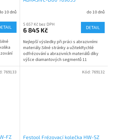
do 10 dnů
do 10 dnů
5 657 Kč bez DPH
DETAIL
DETAIL
6 845 Kč
Silné
Nejlepší výsledky při práci s abrazivními
kolika
materiály.Silné stránky a užitekRychlé
ézování
odfrézování u abrazivních materiálů díky
výšce diamantových segmentů 11
mmPrvotřídní materiály a...
d:
769133
Kód:
769132
HW-FZ
Festool Frézovací kolečka HW-SZ