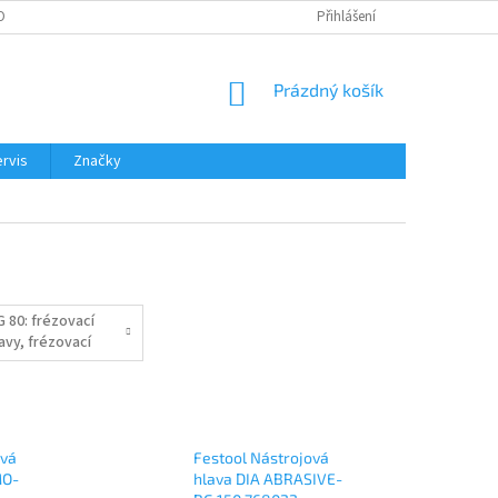
OBNÍCH ÚDAJŮ
Přihlášení
NÁKUPNÍ
Prázdný košík
KOŠÍK
rvis
Značky
G 80: frézovací
avy, frézovací
olečka, brusné
otouče
ová
Festool Nástrojová
MO-
hlava DIA ABRASIVE-