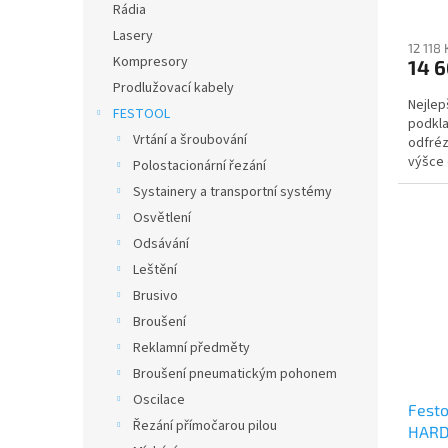
Rádia
Lasery
12 118
Kompresory
14 6
Prodlužovací kabely
Nejlep
FESTOOL
podkla
Vrtání a šroubování
odfréz
výšce
Polostacionární řezání
mmPrvo
Systainery a transportní systémy
Osvětlení
Odsávání
Leštění
Brusivo
Broušení
Reklamní předměty
Broušení pneumatickým pohonem
Oscilace
Festo
Řezání přímočarou pilou
HARD