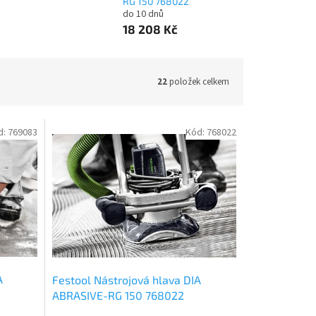
RG 150 768022
do 10 dnů
18 208 Kč
22
položek celkem
d:
769083
Kód:
768022
A
Festool Nástrojová hlava DIA
ABRASIVE-RG 150 768022