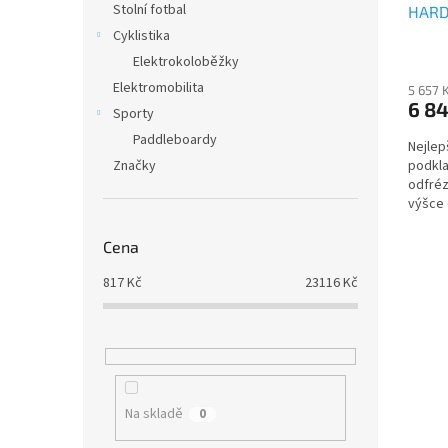
Stolní fotbal
HARD
Cyklistika
Elektrokoloběžky
Elektromobilita
5 657 
6 84
Sporty
Paddleboardy
Nejlep
Značky
podkla
odfréz
výšce
mmPrvo
Cena
817
Kč
23116
Kč
Na skladě
0