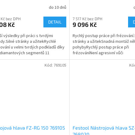
do 10 dnů
 Kč bez DPH
7 517 Kč bez DPH
DETAIL
08 Kč
9 096 Kč
ší výsledky při práci s tvrdými
Rychlý postup práce při frézování.
dy.Silné stránky a užitekRychlé
stránky a užitekSnadná montáž ně
ování u velmi tvrdých podkladů díky
pohybyRychlý postup práce při
 diamantových segmentů 11
frézováníNení agresivní vůči
třídní materiály a...
podkladuStěžejní oblasti použitíNa.
Kód:
769105
Kó
ojová hlava FZ-RG 150 769105
Festool Nástrojová hlava SZ
768020