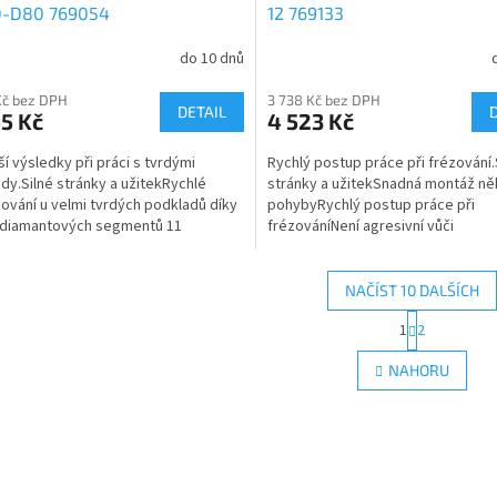
-D80 769054
12 769133
do 10 dnů
Kč bez DPH
3 738 Kč bez DPH
DETAIL
5 Kč
4 523 Kč
ší výsledky při práci s tvrdými
Rychlý postup práce při frézování.
dy.Silné stránky a užitekRychlé
stránky a užitekSnadná montáž ně
ování u velmi tvrdých podkladů díky
pohybyRychlý postup práce při
 diamantových segmentů 11
frézováníNení agresivní vůči
třídní materiály a...
podkladuStěžejní oblasti použitíNa.
NAČÍST 10 DALŠÍCH
S
1
2
O
t
r
v
NAHORU
á
l
n
á
k
d
o
a
v
c
á
í
n