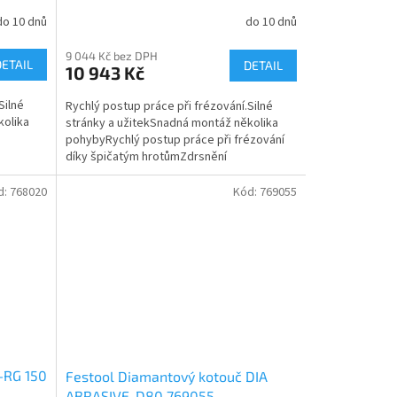
do 10 dnů
do 10 dnů
9 044 Kč bez DPH
DETAIL
DETAIL
10 943 Kč
Silné
Rychlý postup práce při frézování.Silné
kolika
stránky a užitekSnadná montáž několika
pohybyRychlý postup práce při frézování
díky špičatým hrotůmZdrsnění
..
povrchuStěžejní oblasti...
d:
768020
Kód:
769055
-RG 150
Festool Diamantový kotouč DIA
ABRASIVE-D80 769055