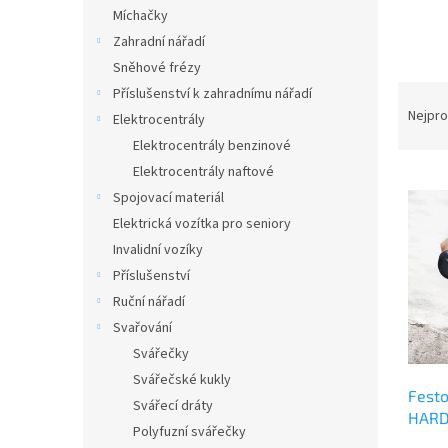
n
Míchačky
e
Zahradní nářadí
l
Sněhové frézy
Ř
Příslušenství k zahradnímu nářadí
a
Nejpro
Elektrocentrály
z
Elektrocentrály benzinové
e
Elektrocentrály naftové
V
n
Spojovací materiál
ý
í
p
p
Elektrická vozítka pro seniory
i
r
Invalidní vozíky
s
o
Příslušenství
p
d
Ruční nářadí
r
u
Svařování
o
k
d
Svářečky
t
u
ů
Svářečské kukly
Festo
k
Svářecí dráty
HARD
t
Polyfuzní svářečky
ů