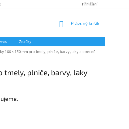
OBNÍCH ÚDAJŮ
Přihlášení
NÁKUPNÍ
Prázdný košík
KOŠÍK
rvis
Značky
y 100 × 150 mm pro tmely, plniče, barvy, laky a obecně
tmely, plniče, barvy, laky
vujeme.