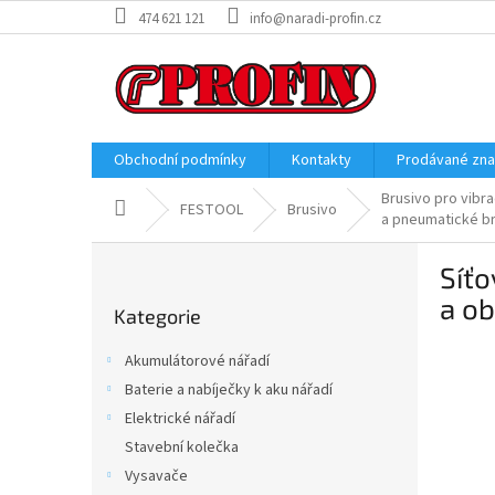
Přejít
474 621 121
info@naradi-profin.cz
na
obsah
Obchodní podmínky
Kontakty
Prodávané zn
Brusivo pro vibr
Domů
FESTOOL
Brusivo
a pneumatické b
P
Síťo
o
Přeskočit
s
a ob
Kategorie
kategorie
t
r
Akumulátorové nářadí
a
Baterie a nabíječky k aku nářadí
n
Elektrické nářadí
n
í
Stavební kolečka
p
Vysavače