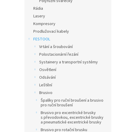
Polyfuzní svářečky
Rádia
Lasery
Kompresory
Prodlužovací kabely
FESTOOL
Vrtání a šroubování
Polostacionární řezání
Systainery a transportní systémy
Osvětlení
Odsávání
Leštění
Brusivo
Špalíky pro ruční broušení a brusivo
pro ruční broušení
Brusivo pro excentrické brusky
s převodovkou, excentrické brusky
a pneumatické excentrické brusky
Brusivo pro rotační brusku