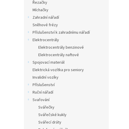
a
Řezačky
n
Míchačky
e
Zahradní nářadí
l
Sněhové frézy
Příslušenství k zahradnímu nářadí
Elektrocentrály
Elektrocentrály benzinové
Elektrocentrály naftové
Spojovací materiál
Elektrická vozítka pro seniory
Invalidní vozíky
Příslušenství
Ruční nářadí
Svařování
Svářečky
Svářečské kukly
Svářecí dráty