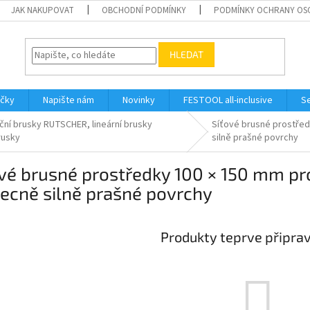
JAK NAKUPOVAT
OBCHODNÍ PODMÍNKY
PODMÍNKY OCHRANY OS
HLEDAT
ačky
Napište nám
Novinky
FESTOOL all-inclusive
Se
ační brusky RUTSCHER, lineární brusky
Síťové brusné prostředk
rusky
silně prašné povrchy
vé brusné prostředky 100 × 150 mm pro 
ecně silně prašné povrchy
Produkty teprve připra