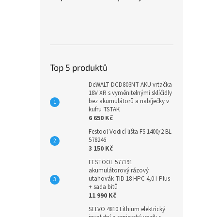
Top 5 produktů
DeWALT DCD803NT AKU vrtačka
18V XR s vyměnitelnými sklíčidly
bez akumulátorů a nabíječky v
kufru TSTAK
6 650 Kč
Festool Vodicí lišta FS 1400/2 BL
578246
3 150 Kč
FESTOOL 577191
akumulátorový rázový
utahovák TID 18 HPC 4,0 I-Plus
+ sada bitů
11 990 Kč
SELVO 4810 Lithium elektrický