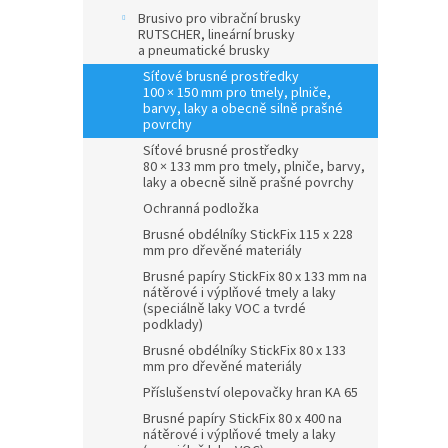
Brusivo pro vibrační brusky
RUTSCHER, lineární brusky
a pneumatické brusky
Síťové brusné prostředky
100 × 150 mm pro tmely, plniče,
barvy, laky a obecně silně prašné
povrchy
Síťové brusné prostředky
80 × 133 mm pro tmely, plniče, barvy,
laky a obecně silně prašné povrchy
Ochranná podložka
Brusné obdélníky StickFix 115 x 228
mm pro dřevěné materiály
Brusné papíry StickFix 80 x 133 mm na
nátěrové i výplňové tmely a laky
(speciálně laky VOC a tvrdé
podklady)
Brusné obdélníky StickFix 80 x 133
mm pro dřevěné materiály
Příslušenství olepovačky hran KA 65
Brusné papíry StickFix 80 x 400 na
nátěrové i výplňové tmely a laky