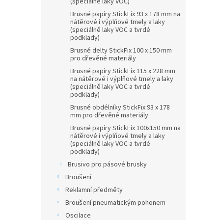
(speciálně laky VOC)
Brusné papíry StickFix 93 x 178 mm na
nátěrové i výplňové tmely a laky
(speciálně laky VOC a tvrdé
podklady)
Brusné delty StickFix 100 x 150 mm
pro dřevěné materiály
Brusné papíry StickFix 115 x 228 mm
na nátěrové i výplňové tmely a laky
(speciálně laky VOC a tvrdé
podklady)
Brusné obdélníky StickFix 93 x 178
mm pro dřevěné materiály
Brusné papíry StickFix 100x150 mm na
nátěrové i výplňové tmely a laky
(speciálně laky VOC a tvrdé
podklady)
Brusivo pro pásové brusky
Broušení
Reklamní předměty
Broušení pneumatickým pohonem
Oscilace