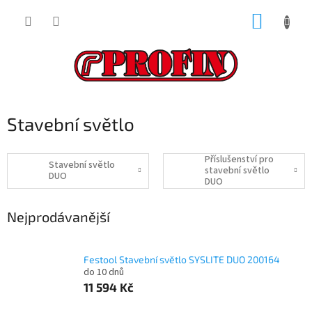
Přejít
NÁKUP
na
obsah
KOŠÍK
Stavební světlo
Příslušenství pro
Stavební světlo
stavební světlo
DUO
DUO
Nejprodávanější
Festool Stavební světlo SYSLITE DUO 200164
do 10 dnů
11 594 Kč