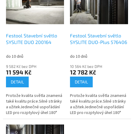
i
u
s
k
p
t
r
ů
o
d
Festool Stavební světlo
Festool Stavební světlo
u
SYSLITE DUO 200164
SYSLITE DUO-Plus 576406
k
t
do 10 dnů
do 10 dnů
ů
9 582 Kč bez DPH
10 564 Kč bez DPH
11 594 Kč
12 782 Kč
DETAIL
DETAIL
Protože kvalita světla znamená
Protože kvalita světla znamená
také kvalitu práce.Silné stránky
také kvalitu práce.Silné stránky
a užitekJedinečné uspořádání
a užitekJedinečné uspořádání
LED pro rozptylový úhel 180°
LED pro rozptylový úhel 180°
a homogenní osvětleníDíky
a homogenní osvětleníDíky
velké svítivosti (8 000 lm)...
velké svítivosti (8 000 lm)...