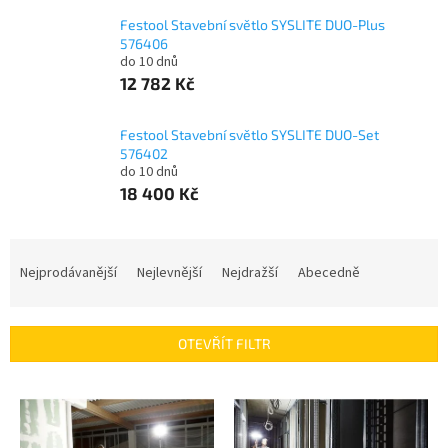
Festool Stavební světlo SYSLITE DUO-Plus
576406
do 10 dnů
12 782 Kč
Festool Stavební světlo SYSLITE DUO-Set
576402
do 10 dnů
18 400 Kč
Ř
a
Nejprodávanější
Nejlevnější
Nejdražší
Abecedně
z
e
n
OTEVŘÍT FILTR
í
p
V
r
ý
o
p
d