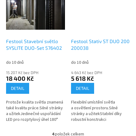
Festool Stavební světlo
Festool Stativ ST DUO 200
SYSLITE DUO-Set 576402
200038
do 10 dnů
do 10 dnů
15 207 Kč bez DPH
4 643 Kč bez DPH
18 400 Kč
5 618 Kč
DETAIL
DETAIL
Protože kvalita světla znamená
Flexibilní umístění světla
také kvalitu práce.Silné stránky
a osvětlení prostoru.Silné
a užitekJedinečné uspořádání
stránky a užitekStabilní díky
LED pro rozptylový úhel 180°
robustní konstrukci
a homogenní osvětleníDíky
a práškovému lakováníStabilní
velké svítivosti (8 000 lm)...
postavení díky nohám, které
4
položek celkem