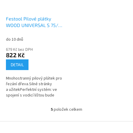
Festool Pilové plátky
WOOD UNIVERSAL S 75/4
FSG/5 204316
do 10 dnů
679 Kč bez DPH
822 Kč
DETAIL
Mnohostranný pilový plátek pro
řezání dřeva.Silné stránky
a užitekPerfektní systém: ve
spojení s vodicí lištou bude
každý řez dokonalýRozvedené
zuby pro rychlý řez ve
5
položek celkem
O
správném...
v
l
Z
á
á