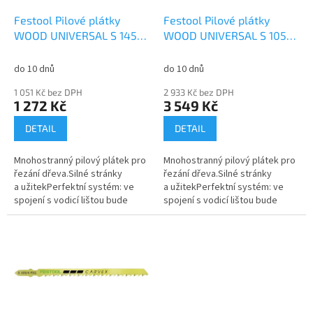
o
d
Festool Pilové plátky
Festool Pilové plátky
u
WOOD UNIVERSAL S 145/4
WOOD UNIVERSAL S 105/4
k
FSG/5 204335
FSG/20 204332
t
do 10 dnů
do 10 dnů
ů
1 051 Kč bez DPH
2 933 Kč bez DPH
1 272 Kč
3 549 Kč
DETAIL
DETAIL
Mnohostranný pilový plátek pro
Mnohostranný pilový plátek pro
řezání dřeva.Silné stránky
řezání dřeva.Silné stránky
a užitekPerfektní systém: ve
a užitekPerfektní systém: ve
spojení s vodicí lištou bude
spojení s vodicí lištou bude
každý řez dokonalýRozvedené
každý řez dokonalýRozvedené
zuby pro rychlý řez ve
zuby pro rychlý řez ve
správném...
správném...