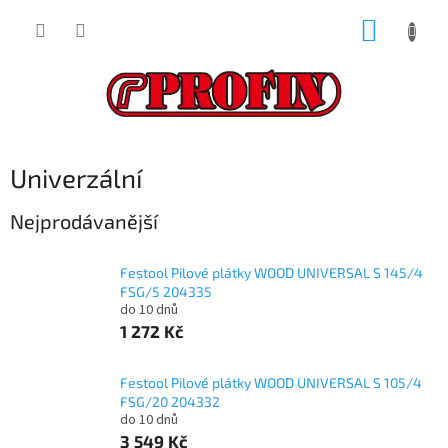
Přejít
NÁKUP
na
obsah
KOŠÍK
Univerzální
Nejprodávanější
Festool Pilové plátky WOOD UNIVERSAL S 145/4
FSG/5 204335
do 10 dnů
1 272 Kč
Festool Pilové plátky WOOD UNIVERSAL S 105/4
FSG/20 204332
do 10 dnů
3 549 Kč