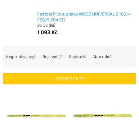
Festool Pilové plátky WOOD UNIVERSAL S 105/4
FSG/5 204327
do 10 dnů
1 093 Kč
Ř
a
Nejprodávanější
Nejlevnější
Nejdražší
Abecedně
z
e
n
OTEVŘÍT FILTR
í
p
V
r
ý
o
p
d
i
u
s
k
p
t
r
ů