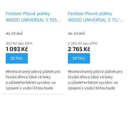
Festool Pilové plátky
Festool Pilové plátky
WOOD UNIVERSAL S 105/4
WOOD UNIVERSAL S 75/4
FSG/5 204327
FSG/20 204317
do 10 dnů
do 10 dnů
903 Kč bez DPH
2 285 Kč bez DPH
1 093 Kč
2 765 Kč
DETAIL
DETAIL
Mnohostranný pilový plátek pro
Mnohostranný pilový plátek pro
řezání dřeva.Silné stránky
řezání dřeva.Silné stránky
a užitekPerfektní systém: ve
a užitekPerfektní systém: ve
spojení s vodicí lištou bude
spojení s vodicí lištou bude
každý řez dokonalýRozvedené
každý řez dokonalýRozvedené
zuby pro rychlý řez ve
zuby pro rychlý řez ve
správném...
správném...