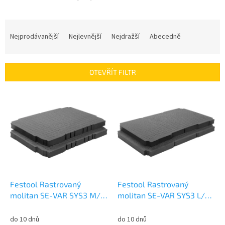
Ř
a
Nejprodávanější
Nejlevnější
Nejdražší
Abecedně
z
e
n
OTEVŘÍT FILTR
í
p
V
r
ý
o
p
d
i
u
s
k
p
t
r
ů
o
d
Festool Rastrovaný
Festool Rastrovaný
u
molitan SE-VAR SYS3 M/2
molitan SE-VAR SYS3 L/2
k
204942
204946
t
do 10 dnů
do 10 dnů