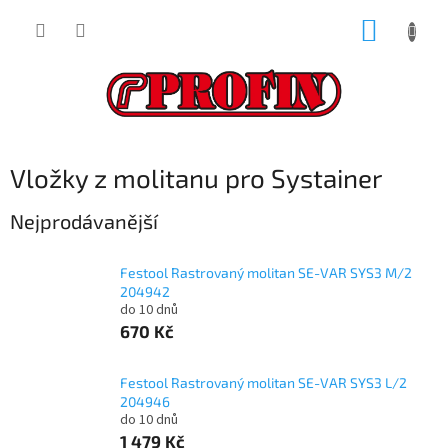
Přejít
NÁKUP
na
obsah
KOŠÍK
Vložky z molitanu pro Systainer
Nejprodávanější
Festool Rastrovaný molitan SE-VAR SYS3 M/2
204942
do 10 dnů
670 Kč
Festool Rastrovaný molitan SE-VAR SYS3 L/2
204946
do 10 dnů
1 479 Kč