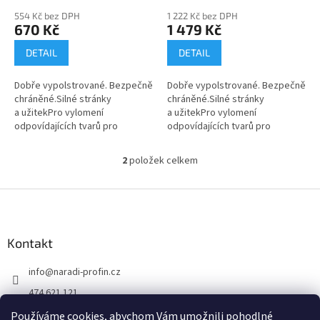
ů
554 Kč bez DPH
1 222 Kč bez DPH
670 Kč
1 479 Kč
DETAIL
DETAIL
Dobře vypolstrované. Bezpečně
Dobře vypolstrované. Bezpečně
chráněné.Silné stránky
chráněné.Silné stránky
a užitekPro vylomení
a užitekPro vylomení
odpovídajících tvarů pro
odpovídajících tvarů pro
mimořádnou ochranu
mimořádnou ochranu
choulostivých
choulostivých
2
položek celkem
O
předmětůStěžejní oblasti
předmětůStěžejní oblasti
v
použitíBezpečné...
použitíBezpečné...
l
Z
á
á
d
p
a
a
Kontakt
c
t
í
info
@
naradi-profin.cz
í
p
r
474 621 121
v
+420608722812
k
Používáme cookies, abychom Vám umožnili pohodlné