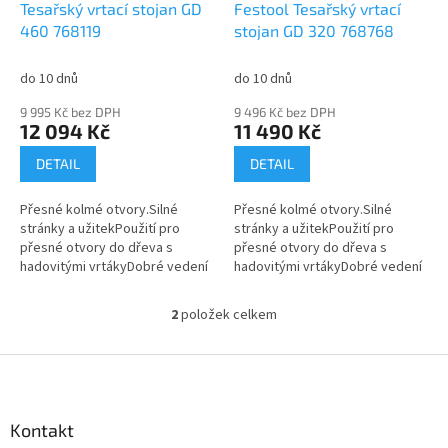
d
Tesařský vrtací stojan GD
Festool Tesařský vrtací
u
460 768119
stojan GD 320 768768
k
t
do 10 dnů
do 10 dnů
ů
9 995 Kč bez DPH
9 496 Kč bez DPH
12 094 Kč
11 490 Kč
DETAIL
DETAIL
Přesné kolmé otvory.Silné
Přesné kolmé otvory.Silné
stránky a užitekPoužití pro
stránky a užitekPoužití pro
přesné otvory do dřeva s
přesné otvory do dřeva s
hadovitými vrtákyDobré vedení
hadovitými vrtákyDobré vedení
a bezpečnou manipulaci
a bezpečnou manipulaci
garantuje přídavná rukojeť na
garantuje přídavná rukojeť na
2
položek celkem
O
pohyblivém...
pohyblivém...
v
l
Z
á
á
d
p
a
a
Kontakt
c