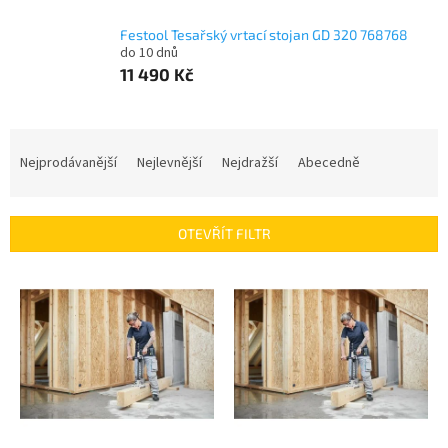
Festool Tesařský vrtací stojan GD 320 768768
do 10 dnů
11 490 Kč
Ř
a
Nejprodávanější
Nejlevnější
Nejdražší
Abecedně
z
e
n
OTEVŘÍT FILTR
í
p
V
r
ý
o
p
d
i
u
s
k
p
t
r
ů
o