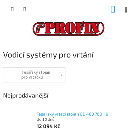
Přejít
NÁKUP
na
obsah
KOŠÍK
Vodicí systémy pro vrtání
Tesařský stojan
pro vrtačku
Nejprodávanější
Tesařský vrtací stojan GD 460 768119
do 10 dnů
12 094 Kč