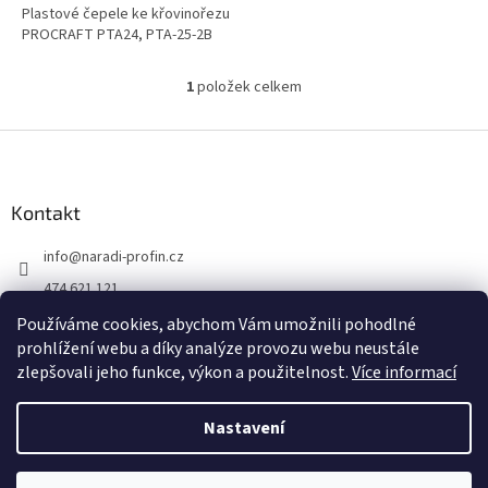
Plastové čepele ke křovinořezu
PROCRAFT PTA24, PTA-25-2B
1
položek celkem
O
v
l
Z
á
á
d
p
a
a
Kontakt
c
t
í
info
@
naradi-profin.cz
í
p
r
474 621 121
v
+420608722812
k
Používáme cookies, abychom Vám umožnili pohodlné
y
prohlížení webu a díky analýze provozu webu neustále
https://www.facebook.com/http://www.naradi-profin.cz
v
zlepšovali jeho funkce, výkon a použitelnost.
Více informací
ý
p
i
Nastavení
Vytvořil Shoptet
s
u