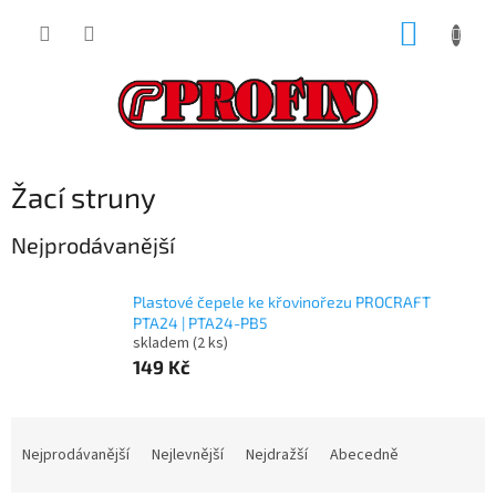
Přejít
NÁKUP
na
obsah
KOŠÍK
Žací struny
Nejprodávanější
Plastové čepele ke křovinořezu PROCRAFT
PTA24 | PTA24-PB5
skladem
(2 ks)
149 Kč
Ř
a
Nejprodávanější
Nejlevnější
Nejdražší
Abecedně
z