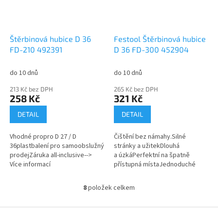
Štěrbinová hubice D 36
Festool Štěrbinová hubice
FD-210 492391
D 36 FD-300 452904
do 10 dnů
do 10 dnů
213 Kč bez DPH
265 Kč bez DPH
258 Kč
321 Kč
DETAIL
DETAIL
Vhodné propro D 27 / D
Čištění bez námahy.Silné
36plastbalení pro samoobslužný
stránky a užitekDlouhá
prodejZáruka all-inclusive-->
a úzkáPerfektní na špatně
Více informací
přístupná místaJednoduché
připevnění na hadicovou
přípojkuStěžejní oblasti
8
položek celkem
O
použitíPro čištění malých a...
v
l
Z