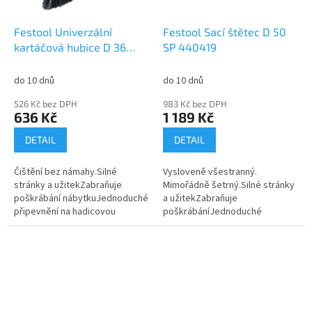
Festool Univerzální
Festool Sací štětec D 50
kartáčová hubice D 36
SP 440419
UBD 498527
do 10 dnů
do 10 dnů
526 Kč bez DPH
983 Kč bez DPH
636 Kč
1 189 Kč
DETAIL
DETAIL
Čištění bez námahy.Silné
Vysloveně všestranný.
stránky a užitekZabraňuje
Mimořádně šetrný.Silné stránky
poškrábání nábytkuJednoduché
a užitekZabraňuje
připevnění na hadicovou
poškrábáníJednoduché
přípojkuSkvěle se hodí pro
připevněníMimořádně velký
čištění čalouněníStěžejní
kartáčStěžejní oblasti
oblasti...
použitíIdeální pro vysávání
prachu z...