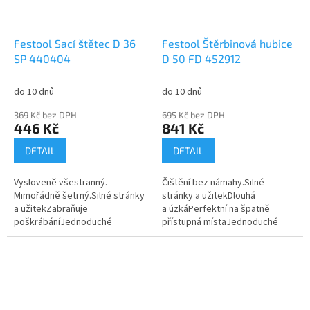
Festool Sací štětec D 36
Festool Štěrbinová hubice
SP 440404
D 50 FD 452912
do 10 dnů
do 10 dnů
369 Kč bez DPH
695 Kč bez DPH
446 Kč
841 Kč
DETAIL
DETAIL
Vysloveně všestranný.
Čištění bez námahy.Silné
Mimořádně šetrný.Silné stránky
stránky a užitekDlouhá
a užitekZabraňuje
a úzkáPerfektní na špatně
poškrábáníJednoduché
přístupná místaJednoduché
připevněníStěžejní oblasti
připevnění na hadicovou
použitíIdeální pro vysávání
přípojkuStěžejní oblasti
prachu z nábytkuIdeální pro...
použitíPro čištění malých a...