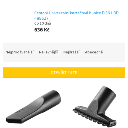
Festool Univerzální kartáčová hubice D 36 UBD
498527
do 10 dnů
636 Kč
Ř
a
Nejprodávanější
Nejlevnější
Nejdražší
Abecedně
z
e
n
OTEVŘÍT FILTR
í
p
V
r
ý
o
p
d
i
u
s
k
p
t
r
ů