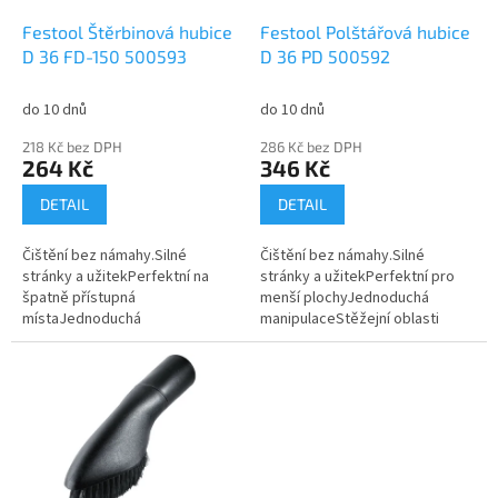
o
d
Festool Štěrbinová hubice
Festool Polštářová hubice
u
D 36 FD-150 500593
D 36 PD 500592
k
t
do 10 dnů
do 10 dnů
ů
218 Kč bez DPH
286 Kč bez DPH
264 Kč
346 Kč
DETAIL
DETAIL
Čištění bez námahy.Silné
Čištění bez námahy.Silné
stránky a užitekPerfektní na
stránky a užitekPerfektní pro
špatně přístupná
menší plochyJednoduchá
místaJednoduchá
manipulaceStěžejní oblasti
manipulaceStěžejní oblasti
použitíPro čištění malých
použitíPro čištění malých
a špatně přístupných
a špatně přístupných
plochVhodné propro D 27 /...
plochVhodné...