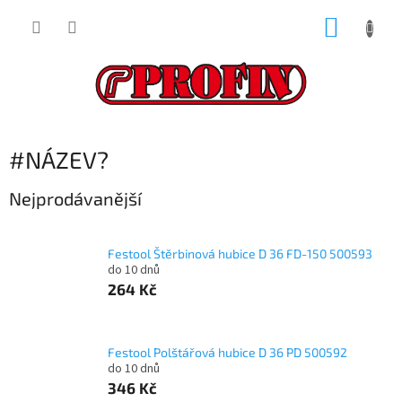
Přejít
NÁKUP
na
obsah
KOŠÍK
#NÁZEV?
Nejprodávanější
Festool Štěrbinová hubice D 36 FD-150 500593
do 10 dnů
264 Kč
Festool Polštářová hubice D 36 PD 500592
do 10 dnů
346 Kč