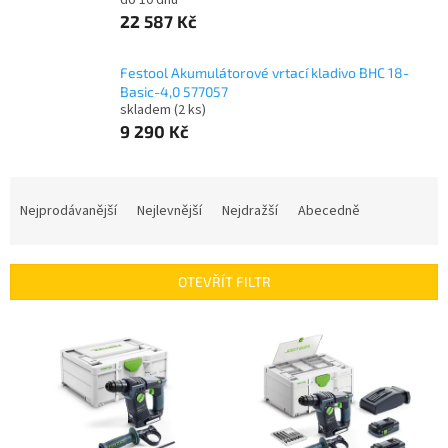
do 10 dnů
22 587 Kč
Festool Akumulátorové vrtací kladivo BHC 18-
Basic-4,0 577057
skladem
(2 ks)
9 290 Kč
Ř
a
Nejprodávanější
Nejlevnější
Nejdražší
Abecedně
z
e
n
OTEVŘÍT FILTR
í
p
V
r
ý
o
p
d
i
u
s
k
p