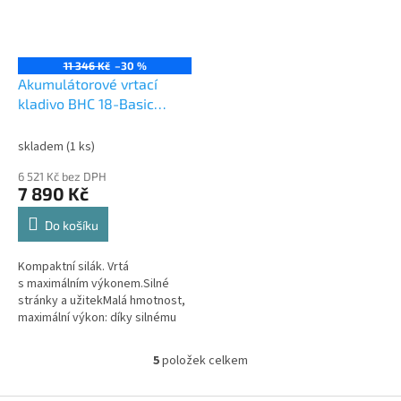
11 346 Kč
–30 %
Akumulátorové vrtací
kladivo BHC 18-Basic
576511
skladem
(1 ks)
6 521 Kč bez DPH
7 890 Kč
Do košíku
Kompaktní silák. Vrtá
s maximálním výkonem.Silné
stránky a užitekMalá hmotnost,
maximální výkon: díky silnému
motoru EC-TEC a kompaktní
konstrukci CPráce bez únavy:
5
položek celkem
O
tlumení...
v