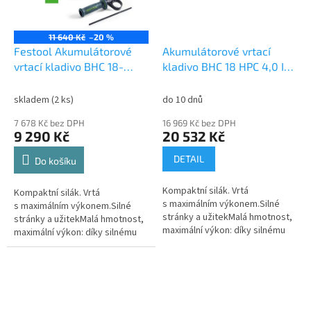
11 640 Kč
–20 %
Festool Akumulátorové
Akumulátorové vrtací
vrtací kladivo BHC 18-
kladivo BHC 18 HPC 4,0 I-
Basic-4,0 577057
Plus 576513
skladem
(2 ks)
do 10 dnů
7 678 Kč bez DPH
16 969 Kč bez DPH
9 290 Kč
20 532 Kč
DETAIL
Do košíku
Kompaktní silák. Vrtá
Kompaktní silák. Vrtá
s maximálním výkonem.Silné
s maximálním výkonem.Silné
stránky a užitekMalá hmotnost,
stránky a užitekMalá hmotnost,
maximální výkon: díky silnému
maximální výkon: díky silnému
motoru EC-TEC a kompaktní
motoru EC-TEC a kompaktní
konstrukci CPráce bez únavy:
konstrukci CPráce bez...
tlumení...