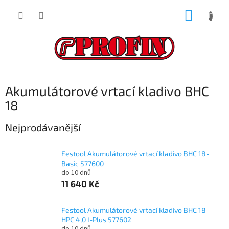
Přejít
NÁKUP
na
obsah
KOŠÍK
Akumulátorové vrtací kladivo BHC
18
Nejprodávanější
Festool Akumulátorové vrtací kladivo BHC 18-
Basic 577600
do 10 dnů
11 640 Kč
Festool Akumulátorové vrtací kladivo BHC 18
HPC 4,0 I-Plus 577602