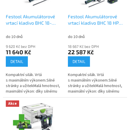
t
r
ů
o
d
Festool Akumulátorové
Festool Akumulátorové
u
vrtací kladivo BHC 18-
vrtací kladivo BHC 18 HPC
k
Basic 577600
4,0 I-Plus 577602
t
do 10 dnů
do 10 dnů
ů
9 620 Kč bez DPH
18 667 Kč bez DPH
11 640 Kč
22 587 Kč
DETAIL
DETAIL
Kompaktní silák. Vrtá
Kompaktní silák. Vrtá
s maximálním výkonem.Silné
s maximálním výkonem.Silné
stránky a užitekMalá hmotnost,
stránky a užitekMalá hmotnost,
maximální výkon: díky silnému
maximální výkon: díky silnému
motoru EC-TEC a kompaktní
motoru EC-TEC a kompaktní
konstrukci CPráce bez únavy:
konstrukci CPráce bez únavy:
Akce
tlumení...
tlumení...