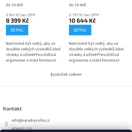
t
do 10 dnů
do 10 dnů
ů
6 941 Kč bez DPH
8 797 Kč bez DPH
8 399 Kč
10 644 Kč
DETAIL
DETAIL
Není nutné být velký, aby se
Není nutné být velký, aby se
dosáhlo velkých výsledků.Silné
dosáhlo velkých výsledků.Silné
stránky a užitekPřesvědčivá
stránky a užitekPřesvědčivá
ergonomie a nízká hmotnost
ergonomie a nízká hmotnost
(0,9 kg) pro pohodlné vrtání
(0,9 kg) pro pohodlné vrtání
a šroubováníKompaktní
a šroubováníKompaktní
2
položek celkem
O
a šikovný...
a šikovný...
v
l
Z
á
á
d
p
a
a
Kontakt
c
t
í
info
@
naradi-profin.cz
í
p
r
474 621 121