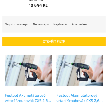
do 10 dnů
10 644 Kč
Ř
a
Nejprodávanější
Nejlevnější
Nejdražší
Abecedně
z
e
n
OTEVŘÍT FILTR
í
p
V
r
ý
o
p
d
i
u
s
k
p
t
r
ů
o
d
Festool Akumulátorový
Festool Akumulátorový
u
vrtací šroubovák CXS 2,6-
vrtací šroubovák CXS 2,6-
k
Plus 576092
Set 576093