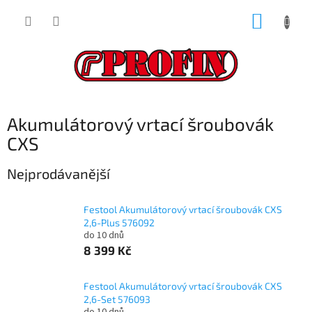
Přejít
NÁKUP
na
obsah
KOŠÍK
Akumulátorový vrtací šroubovák
CXS
Nejprodávanější
Festool Akumulátorový vrtací šroubovák CXS
2,6-Plus 576092
do 10 dnů
8 399 Kč
Festool Akumulátorový vrtací šroubovák CXS
2,6-Set 576093