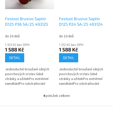
Festool Brusivo Saphir
Festool Brusivo Saphir
D125 P36 SA/25 493125
D125 P24 SA/25 493124
do 10 dnů
do 10 dnů
1 312 Kč bez DPH
1 312 Kč bez DPH
1 588 Kč
1 588 Kč
DETAIL
DETAIL
Jednoduché broušení silných
Jednoduché broušení silných
povrchových vrstev.Silné
povrchových vrstev.Silné
stránky a užitekPro extrémní
stránky a užitekPro extrémní
namáháníPro odstraňování
namáháníPro odstraňování
silných povrchových
silných povrchových
vrstevVysoce účinné
vrstevVysoce účinné
4
položek celkem
O
brusivoStěžejní oblasti...
brusivoStěžejní oblasti...
v
l
Z
á