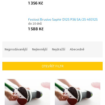
1 356 Kč
Festool Brusivo Saphir D125 P36 SA/25 493125
do 10 dnů
1 588 Kč
Ř
a
Nejprodávanější
Nejlevnější
Nejdražší
Abecedně
z
e
n
OTEVŘÍT FILTR
í
p
V
r
ý
o
p
d
i
u
s
k
p