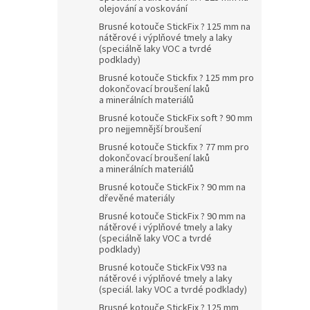
olejování a voskování
Brusné kotouče StickFix ? 125 mm na
nátěrové i výplňové tmely a laky
(speciálně laky VOC a tvrdé
podklady)
Brusné kotouče Stickfix ? 125 mm pro
dokončovací broušení laků
a minerálních materiálů
Brusné kotouče StickFix soft ? 90 mm
pro nejjemnější broušení
Brusné kotouče Stickfix ? 77 mm pro
dokončovací broušení laků
a minerálních materiálů
Brusné kotouče StickFix ? 90 mm na
dřevěné materiály
Brusné kotouče StickFix ? 90 mm na
nátěrové i výplňové tmely a laky
(speciálně laky VOC a tvrdé
podklady)
Brusné kotouče StickFix V93 na
nátěrové i výplňové tmely a laky
(speciál. laky VOC a tvrdé podklady)
Brusné kotouče StickFix ? 125 mm