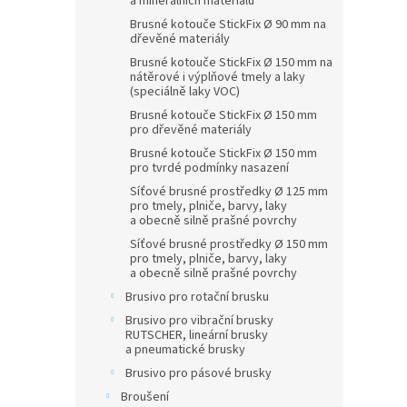
a minerálních materiálů
Brusné kotouče StickFix Ø 90 mm na
dřevěné materiály
Brusné kotouče StickFix Ø 150 mm na
nátěrové i výplňové tmely a laky
(speciálně laky VOC)
Brusné kotouče StickFix Ø 150 mm
pro dřevěné materiály
Brusné kotouče StickFix Ø 150 mm
pro tvrdé podmínky nasazení
Síťové brusné prostředky Ø 125 mm
pro tmely, plniče, barvy, laky
a obecně silně prašné povrchy
Síťové brusné prostředky Ø 150 mm
pro tmely, plniče, barvy, laky
a obecně silně prašné povrchy
Brusivo pro rotační brusku
Brusivo pro vibrační brusky
RUTSCHER, lineární brusky
a pneumatické brusky
Brusivo pro pásové brusky
Broušení