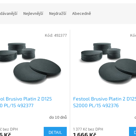
dávanější
Nejlevnější
Nejdražší
Abecedně
Kód:
492377
Kó
ol Brusivo Platin 2 D125
Festool Brusivo Platin 2 D12
0 PL/15 492377
S2000 PL/15 492376
do 10 dnů
Kč bez DPH
1 377 Kč bez DPH
DETAIL
6 Kč
1 666 Kč