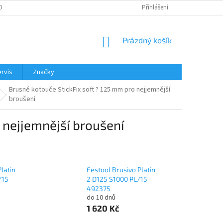
OBNÍCH ÚDAJŮ
Přihlášení
NÁKUPNÍ
Prázdný košík
KOŠÍK
rvis
Značky
Brusné kotouče StickFix soft ? 125 mm pro nejjemnější
broušení
 nejjemnější broušení
latin
Festool Brusivo Platin
/15
2 D125 S1000 PL/15
492375
do 10 dnů
1 620 Kč