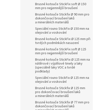
Brusné kotouče StickFix soft Ø 150
mm pro nejjemnější broušení
Brusné kotouče Stickfix Ø 90 mm pro
dokončovací broušení laků
a minerálních materiálů
Speciální rouno StickFix Ø 150 mm na
olejování a voskování
Brusné kotouče StickFix Ø 125 mm při
tvrdých podmínkách nasazení
Brusné kotouče StickFix soft Ø 125
mm pro nejjemnější broušení
Brusné kotouče StickFix Ø 125 mm na
nátěrové i výplňové tmely a laky
(speciálně laky VOC a tvrdé
podklady)
Speciální rouno StickFix Ø 125 mm na
olejování a voskování
Brusné kotouče Stickfix Ø 125 mm
pro dokončovací broušení laků
a minerálních materiálů
Brusné kotouče Stickfix Ø 77 mm pro
dokončovací broušení laků