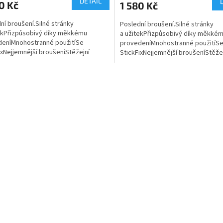
DETAIL
0 Kč
1 580 Kč
ní broušení.Silné stránky
Poslední broušení.Silné stránky
ekPřizpůsobivý díky měkkému
a užitekPřizpůsobivý díky měkké
deníMnohostranné použitíSe
provedeníMnohostranné použitíS
ixNejjemnější broušeníStěžejní
StickFixNejjemnější broušeníStěže
i použitívelmi výkonné brusivo pro...
oblasti použitívelmi výkonné brusiv
O
v
l
á
d
a
c
í
p
r
v
k
y
v
ý
p