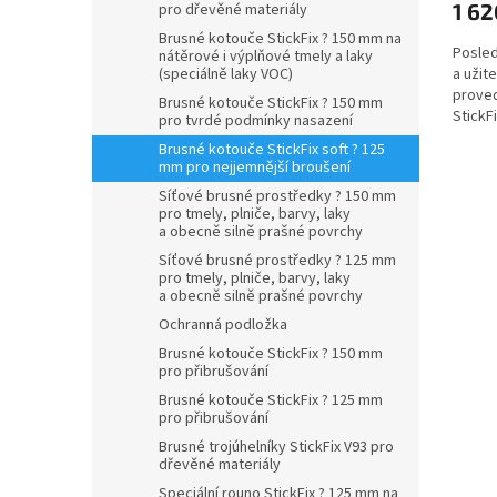
1 62
pro dřevěné materiály
Brusné kotouče StickFix ? 150 mm na
Posled
nátěrové i výplňové tmely a laky
(speciálně laky VOC)
a užit
prove
Brusné kotouče StickFix ? 150 mm
StickF
pro tvrdé podmínky nasazení
oblast
Brusné kotouče StickFix soft ? 125
mm pro nejjemnější broušení
Síťové brusné prostředky ? 150 mm
pro tmely, plniče, barvy, laky
a obecně silně prašné povrchy
Síťové brusné prostředky ? 125 mm
pro tmely, plniče, barvy, laky
a obecně silně prašné povrchy
Ochranná podložka
Brusné kotouče StickFix ? 150 mm
pro přibrušování
Brusné kotouče StickFix ? 125 mm
pro přibrušování
Brusné trojúhelníky StickFix V93 pro
dřevěné materiály
Speciální rouno StickFix ? 125 mm na