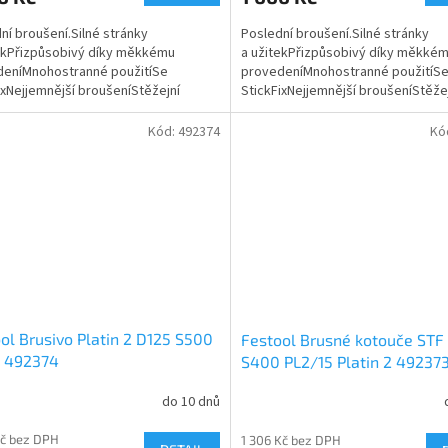
ní broušení.Silné stránky
Poslední broušení.Silné stránky
ekPřizpůsobivý díky měkkému
a užitekPřizpůsobivý díky měkké
deníMnohostranné použitíSe
provedeníMnohostranné použitíS
ixNejjemnější broušeníStěžejní
StickFixNejjemnější broušeníStěže
i použitívelmi výkonné brusivo pro...
oblasti použitívelmi výkonné brusiv
Kód:
492374
Kó
ol Brusivo Platin 2 D125 S500
Festool Brusné kotouče STF
5 492374
S400 PL2/15 Platin 2 49237
do 10 dnů
Kč bez DPH
1 306 Kč bez DPH