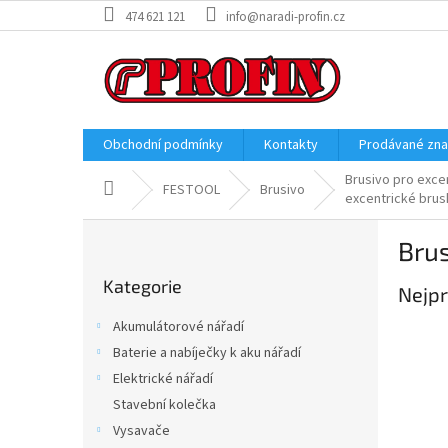
Přejít
474 621 121
info@naradi-profin.cz
na
obsah
Obchodní podmínky
Kontakty
Prodávané zn
Brusivo pro exce
Domů
FESTOOL
Brusivo
excentrické brus
P
Brus
o
Přeskočit
s
Kategorie
kategorie
Nejpr
t
r
Akumulátorové nářadí
a
Baterie a nabíječky k aku nářadí
n
Elektrické nářadí
n
í
Stavební kolečka
p
Vysavače