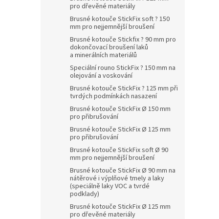
pro dřevěné materiály
Brusné kotouče StickFix soft ? 150
mm pro nejjemnější broušení
Brusné kotouče Stickfix ? 90 mm pro
dokončovací broušení laků
a minerálních materiálů
Speciální rouno StickFix ? 150 mm na
olejování a voskování
Brusné kotouče StickFix ? 125 mm při
tvrdých podmínkách nasazení
Brusné kotouče StickFix Ø 150 mm
pro přibrušování
Brusné kotouče StickFix Ø 125 mm
pro přibrušování
Brusné kotouče StickFix soft Ø 90
mm pro nejjemnější broušení
Brusné kotouče StickFix Ø 90 mm na
nátěrové i výplňové tmely a laky
(speciálně laky VOC a tvrdé
podklady)
Brusné kotouče StickFix Ø 125 mm
pro dřevěné materiály