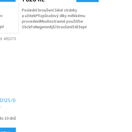
Poslední broušení.Silné stránky
mu
a užitekPřizpůsobivý díky měkkému
e
provedeníMnohostranné použitíSe
jní
StickFixNejjemnější broušeníStěžejní
o pro...
oblasti použitívelmi výkonné brusivo pro...
d:
492373
 D125/0
3
do 10 dnů