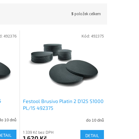
5
položek celkem
d:
492376
Kód:
492375
5
Festool Brusivo Platin 2 D125 S1000
PL/15 492375
do 10 dnů
do 10 dnů
1 339 Kč bez DPH
DETAIL
DETAIL
1 620 Kč