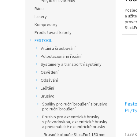
Polyfuzní svářečky
Rádia
Posled
a užit
Lasery
prove
Kompresory
StickF
Prodlužovací kabely
oblast
FESTOOL
Vrtání a šroubování
Polostacionární řezání
Systainery a transportní systémy
Osvětlení
Odsávání
Leštění
Brusivo
Festo
Špalíky pro ruční broušení a brusivo
pro ruční broušení
PL/1
Brusivo pro excentrické brusky
s převodovkou, excentrické brusky
a pneumatické excentrické brusky
Brusné kotouče StickFix ? 150 mm
1 339 