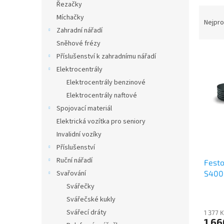
a
Řezačky
Ř
n
Míchačky
a
e
Nejpro
Zahradní nářadí
z
l
e
Sněhové frézy
V
n
Příslušenství k zahradnímu nářadí
ý
í
Elektrocentrály
p
p
Elektrocentrály benzinové
i
r
Elektrocentrály naftové
s
o
p
Spojovací materiál
d
r
u
Elektrická vozítka pro seniory
o
k
Invalidní vozíky
d
t
Příslušenství
u
ů
Ruční nářadí
Festo
k
S400
Svařování
t
ů
Svářečky
Svářečské kukly
Svářecí dráty
1 377 
1 66