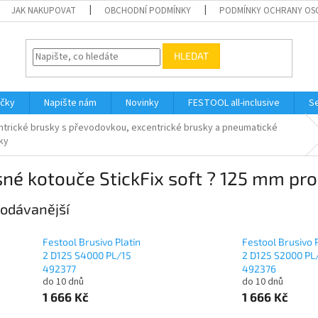
JAK NAKUPOVAT
OBCHODNÍ PODMÍNKY
PODMÍNKY OCHRANY OS
HLEDAT
ačky
Napište nám
Novinky
FESTOOL all-inclusive
Se
ntrické brusky s převodovkou, excentrické brusky a pneumatické
ky
né kotouče StickFix soft ? 125 mm pro
odávanější
Festool Brusivo Platin
Festool Brusivo P
2 D125 S4000 PL/15
2 D125 S2000 PL
492377
492376
do 10 dnů
do 10 dnů
1 666 Kč
1 666 Kč