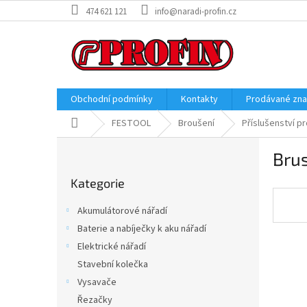
Přejít
474 621 121
info@naradi-profin.cz
na
obsah
Obchodní podmínky
Kontakty
Prodávané zn
Domů
FESTOOL
Broušení
Příslušenství p
P
Brus
o
Přeskočit
s
Kategorie
kategorie
t
r
Akumulátorové nářadí
a
Baterie a nabíječky k aku nářadí
n
Elektrické nářadí
n
í
Stavební kolečka
p
Vysavače
a
Řezačky