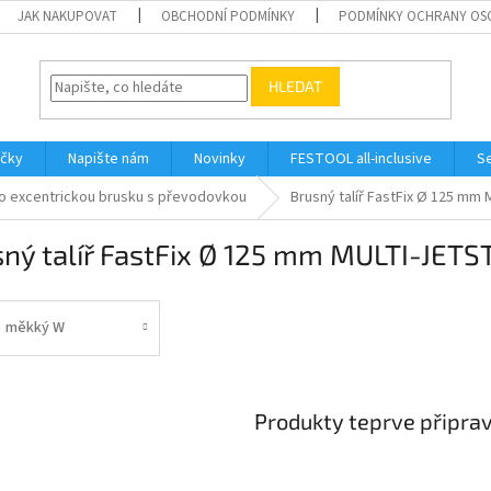
JAK NAKUPOVAT
OBCHODNÍ PODMÍNKY
PODMÍNKY OCHRANY OS
HLEDAT
ačky
Napište nám
Novinky
FESTOOL all-inclusive
Se
ro excentrickou brusku s převodovkou
Brusný talíř FastFix Ø 125 mm
ný talíř FastFix Ø 125 mm MULTI-JETS
měkký W
Produkty teprve připra