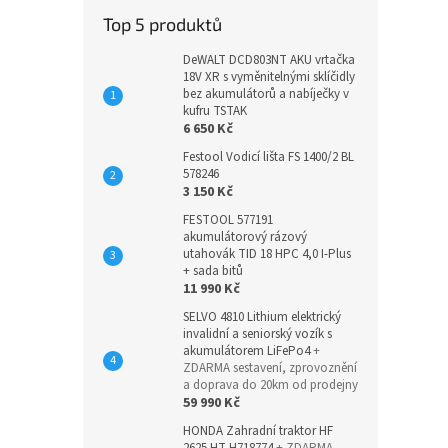
Top 5 produktů
DeWALT DCD803NT AKU vrtačka
18V XR s vyměnitelnými sklíčidly
bez akumulátorů a nabíječky v
kufru TSTAK
6 650 Kč
Festool Vodicí lišta FS 1400/2 BL
578246
3 150 Kč
FESTOOL 577191
akumulátorový rázový
utahovák TID 18 HPC 4,0 I-Plus
+ sada bitů
11 990 Kč
SELVO 4810 Lithium elektrický
invalidní a seniorský vozík s
akumulátorem LiFePo4
+
ZDARMA sestavení, zprovoznění
a doprava do 20km od prodejny
59 990 Kč
HONDA Zahradní traktor HF