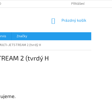
OBNÍCH ÚDAJŮ
Přihlášení
NÁKUPNÍ
Prázdný košík
KOŠÍK
rvis
Značky
 MULTI-JETSTREAM 2 (tvrdý H
TREAM 2 (tvrdý H
vujeme.