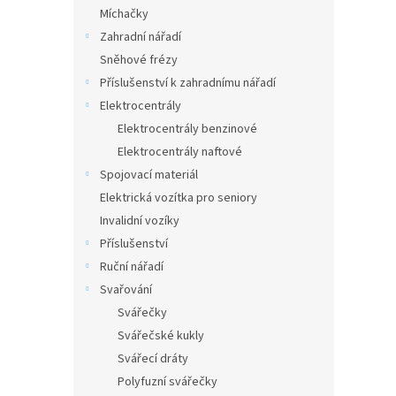
n
Míchačky
e
Zahradní nářadí
l
Sněhové frézy
Příslušenství k zahradnímu nářadí
Elektrocentrály
Elektrocentrály benzinové
Elektrocentrály naftové
Spojovací materiál
Elektrická vozítka pro seniory
Invalidní vozíky
Příslušenství
Ruční nářadí
Svařování
Svářečky
Svářečské kukly
Svářecí dráty
Polyfuzní svářečky