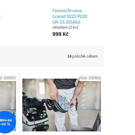
Festool Brusivo
0
Granat D225 P220
GR/25 205662
skladem
(2 ks)
999 Kč
24
položek celkem
d:
205655
Kód:
205662
 804 Kč
–40 %