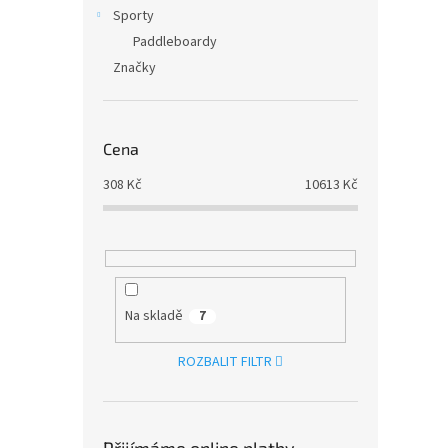
Sporty
Paddleboardy
Značky
Cena
308
Kč
10613
Kč
Na skladě
7
ROZBALIT FILTR
Přijímáme online platby