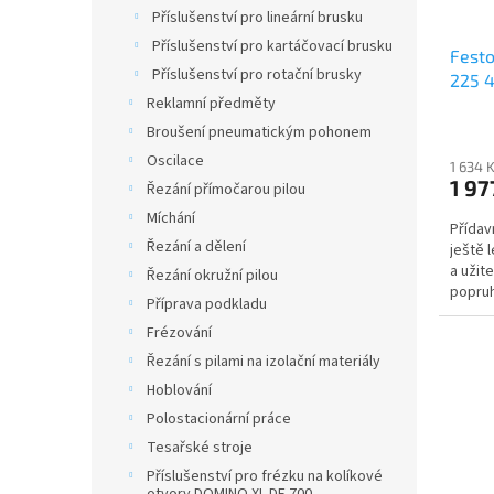
Příslušenství pro lineární brusku
Příslušenství pro kartáčovací brusku
Festo
Příslušenství pro rotační brusky
225 
Reklamní předměty
Broušení pneumatickým pohonem
Oscilace
1 634 
1 97
Řezání přímočarou pilou
Míchání
Přídav
Řezání a dělení
ještě 
a užit
Řezání okružní pilou
popruh
Příprava podkladu
PlanexS
Frézování
Řezání s pilami na izolační materiály
Hoblování
Polostacionární práce
Tesařské stroje
Příslušenství pro frézku na kolíkové