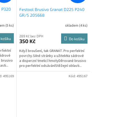
5 P320
Festool Brusivo Granat D225 P240
GR/5 205668
dem
(5 ks)
skladem
(4 ks)
289 Kč bez DPH
 košíku
Do košíku
350 Kč
rfektní
Když broušení, tak GRANAT. Pro perfektní
sádrové
povrchy.Silné stránky a užitekNa sádrové
 brusivo
a disperzní tmelicí hmotyDěrované brusivo
sti...
pro perfektní odsáváníStěžejní oblasti...
d:
495169
Kód:
495167