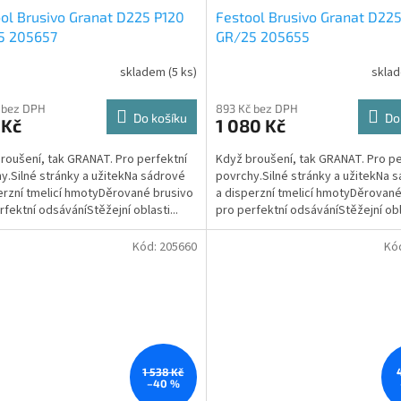
ol Brusivo Granat D225 P120
Festool Brusivo Granat D22
5 205657
GR/25 205655
skladem
(5 ks)
skla
 bez DPH
893 Kč bez DPH
Do košíku
Do
 Kč
1 080 Kč
roušení, tak GRANAT. Pro perfektní
Když broušení, tak GRANAT. Pro pe
y.Silné stránky a užitekNa sádrové
povrchy.Silné stránky a užitekNa 
erzní tmelicí hmotyDěrované brusivo
a disperzní tmelicí hmotyDěrované
rfektní odsáváníStěžejní oblasti...
pro perfektní odsáváníStěžejní obla
Kód:
205660
Kó
1 538 Kč
–40 %