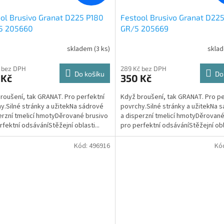
ol Brusivo Granat D225 P180
Festool Brusivo Granat D22
5 205660
GR/5 205669
skladem
(3 ks)
skla
 bez DPH
289 Kč bez DPH
Do košíku
Do
 Kč
350 Kč
roušení, tak GRANAT. Pro perfektní
Když broušení, tak GRANAT. Pro pe
y.Silné stránky a užitekNa sádrové
povrchy.Silné stránky a užitekNa 
erzní tmelicí hmotyDěrované brusivo
a disperzní tmelicí hmotyDěrované
rfektní odsáváníStěžejní oblasti...
pro perfektní odsáváníStěžejní obla
Kód:
496916
Kó