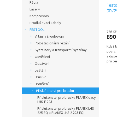
u
ů
Rádia
Festo
k
Lasery
GR/2
t
Kompresory
ů
Prodlužovací kabely
FESTOOL
736 Kč
890
Vrtání a šroubování
Polostacionární řezání
Když b
Systainery a transportní systémy
povrch
a disp
Osvětlení
pro pe
Odsávání
Leštění
Brusivo
Broušení
Příslušenství pro brusku
Příslušenství pro brusku PLANEX easy
LHS-E 225
Příslušenství pro brusky PLANEX LHS
225 EQ a PLANEX LHS 2 225 EQI