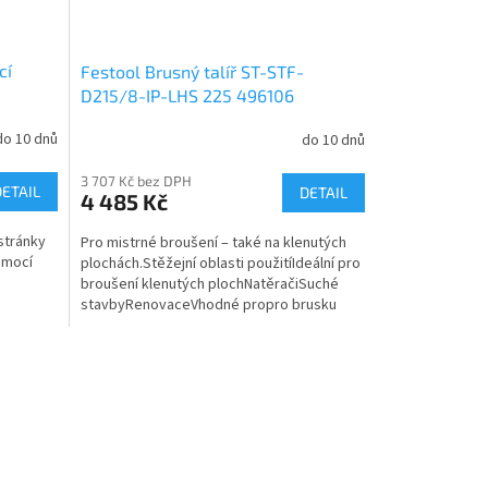
cí
Festool Brusný talíř ST-STF-
D215/8-IP-LHS 225 496106
do 10 dnů
do 10 dnů
3 707 Kč bez DPH
DETAIL
DETAIL
4 485 Kč
stránky
Pro mistrné broušení – také na klenutých
omocí
plochách.Stěžejní oblasti použitíIdeální pro
broušení klenutých plochNatěračiSuché
stavbyRenovaceVhodné propro brusku
...
PLANEXne pro...