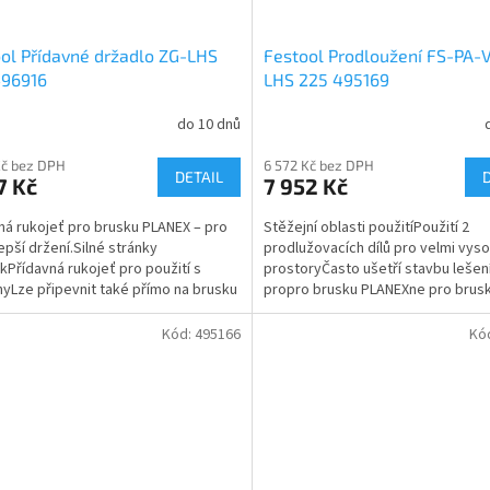
ol Přídavné držadlo ZG-LHS
Festool Prodloužení FS-PA-V
496916
LHS 225 495169
do 10 dnů
Kč bez DPH
6 572 Kč bez DPH
DETAIL
7 Kč
7 952 Kč
ná rukojeť pro brusku PLANEX – pro
Stěžejní oblasti použitíPoužití 2
lepší držení.Silné stránky
prodlužovacích dílů pro velmi vys
ekPřídavná rukojeť pro použití s
prostoryČasto ušetří stavbu leše
yLze připevnit také přímo na brusku
propro brusku PLANEXne pro brus
těžejní oblasti...
PLANEX LHS 2 225 EQrychlé...
Kód:
495166
Kó