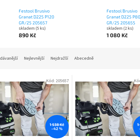
Festool Brusivo
Festool Brusivo
Granat D225 P120
Granat D225 P8
GR/25 205657
GR/25 205655
skladem
(5 ks)
skladem
(2 ks)
890 Kč
1 080 Kč
dávanější
Nejlevnější
Nejdražší
Abecedně
Kód:
205657
Kó
1 538 Kč
1
–42 %