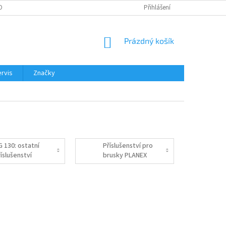
OBNÍCH ÚDAJŮ
Přihlášení
NÁKUPNÍ
Prázdný košík
KOŠÍK
rvis
Značky
G 130: ostatní
Příslušenství pro
íslušenství
brusky PLANEX
easy LHS-E 225
a PLANEX LHS 2
225