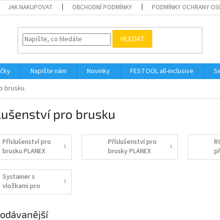
JAK NAKUPOVAT
OBCHODNÍ PODMÍNKY
PODMÍNKY OCHRANY OS
HLEDAT
ačky
Napište nám
Novinky
FESTOOL all-inclusive
Se
ro brusku
lušenství pro brusku
Příslušenství pro
Příslušenství pro
R
brusku PLANEX
brusky PLANEX
př
easy LHS-E 225
LHS 225 EQ
a PLANEX LHS 2
Systainer s
225 EQI
vložkami pro
brusivo
odávanější