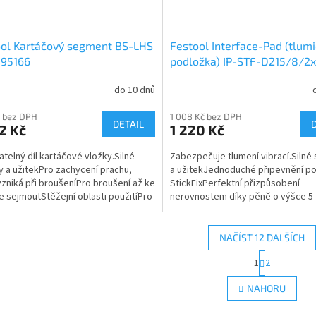
ool Kartáčový segment BS-LHS
Festool Interface-Pad (tlumi
495166
podložka) IP-STF-D215/8/2x
496140
do 10 dnů
 bez DPH
1 008 Kč bez DPH
DETAIL
2 Kč
1 220 Kč
telný díl kartáčové vložky.Silné
Zabezpečuje tlumení vibrací.Silné 
y a užitekPro zachycení prachu,
a užitekJednoduché připevnění p
vzniká při broušeníPro broušení až ke
StickFixPerfektní přizpůsobení
lze sejmoutStěžejní oblasti použitíPro
nerovnostem díky pěně o výšce 5
...
mmMenší opotřebení díky menšímu
NAČÍST 12 DALŠÍCH
S
1
2
O
t
r
v
NAHORU
á
l
n
á
k