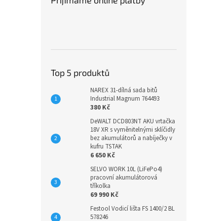
Top 5 produktů
NAREX 31-dílná sada bitů
Industrial Magnum 764493
380 Kč
DeWALT DCD803NT AKU vrtačka
18V XR s vyměnitelnými sklíčidly
bez akumulátorů a nabíječky v
kufru TSTAK
6 650 Kč
SELVO WORK 10L (LiFePo4)
pracovní akumulátorová
tříkolka
69 990 Kč
Festool Vodicí lišta FS 1400/2 BL
578246