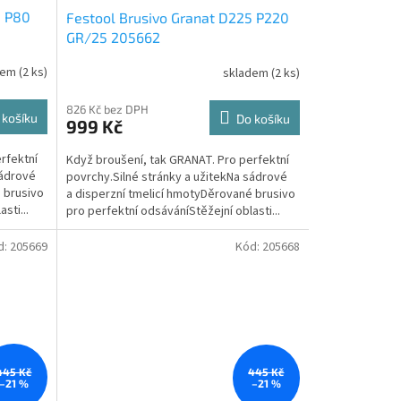
5 P80
Festool Brusivo Granat D225 P220
GR/25 205662
dem
(2 ks)
skladem
(2 ks)
826 Kč bez DPH
 košíku
Do košíku
999 Kč
rfektní
Když broušení, tak GRANAT. Pro perfektní
sádrové
povrchy.Silné stránky a užitekNa sádrové
 brusivo
a disperzní tmelicí hmotyDěrované brusivo
sti...
pro perfektní odsáváníStěžejní oblasti...
d:
205669
Kód:
205668
445 Kč
445 Kč
–21 %
–21 %