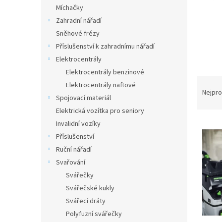
n
Míchačky
e
Zahradní nářadí
l
Sněhové frézy
Příslušenství k zahradnímu nářadí
Elektrocentrály
Elektrocentrály benzinové
Ř
Elektrocentrály naftové
a
Nejpro
Spojovací materiál
z
Elektrická vozítka pro seniory
e
V
n
Invalidní vozíky
ý
í
Příslušenství
p
p
Ruční nářadí
i
r
Svařování
s
o
Svářečky
p
d
Svářečské kukly
r
u
o
k
Svářecí dráty
d
t
Polyfuzní svářečky