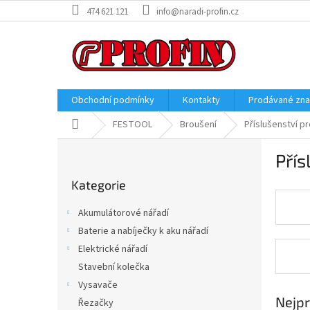
Přejít
474 621 121
info@naradi-profin.cz
na
obsah
Obchodní podmínky
Kontakty
Prodávané zn
Domů
FESTOOL
Broušení
Příslušenství p
P
Přís
o
Přeskočit
s
Kategorie
kategorie
t
r
Akumulátorové nářadí
a
Baterie a nabíječky k aku nářadí
n
Elektrické nářadí
n
í
Stavební kolečka
p
Vysavače
a
Nejpr
Řezačky