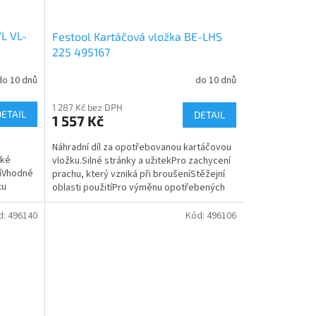
L VL-
Festool Kartáčová vložka BE-LHS
225 495167
do 10 dnů
do 10 dnů
1 287 Kč bez DPH
DETAIL
DETAIL
1 557 Kč
Náhradní díl za opotřebovanou kartáčovou
oké
vložku.Silné stránky a užitekPro zachycení
níVhodné
prachu, který vzniká při broušeníStěžejní
ku
oblasti použitíPro výměnu opotřebených
kartáčových...
d:
496140
Kód:
496106