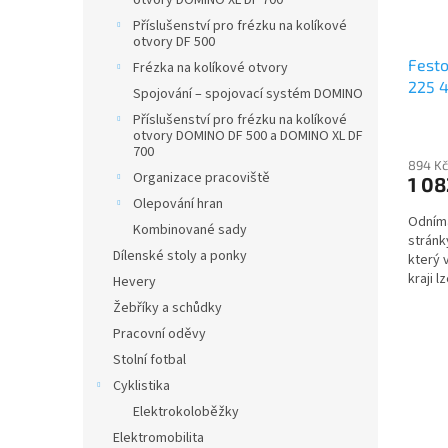
otvory DOMINO XL DF 700
Příslušenství pro frézku na kolíkové
otvory DF 500
Fest
Frézka na kolíkové otvory
225 
Spojování – spojovací systém DOMINO
Příslušenství pro frézku na kolíkové
otvory DOMINO DF 500 a DOMINO XL DF
700
894 Kč
Organizace pracoviště
1 08
Olepování hran
Odníma
Kombinované sady
stránk
Dílenské stoly a ponky
který 
kraji 
Hevery
výměnu
Žebříky a schůdky
Pracovní oděvy
Stolní fotbal
Cyklistika
Elektrokoloběžky
Elektromobilita