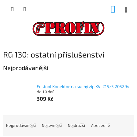
Přejít
NÁKUP
na
obsah
KOŠÍK
RG 130: ostatní příslušenství
Nejprodávanější
Festool Konektor na suchý zip KV-215/5 205294
do 10 dnů
309 Kč
Ř
a
Nejprodávanější
Nejlevnější
Nejdražší
Abecedně
z