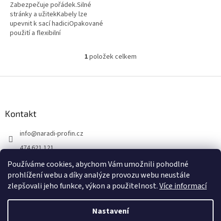
Zabezpečuje pořádek.Silné
stránky a užitekKabely lze
upevnit k sací hadiciOpakované
použití a flexibilní
přizpůsobeníStěžejní oblasti
použitíNejlépe se hodí při
1
položek celkem
O
broušení...
v
l
Z
á
á
d
p
a
a
Kontakt
c
t
í
info
@
naradi-profin.cz
í
p
r
474 621 121
v
+420608722812
k
Používáme cookies, abychom Vám umožnili pohodlné
y
prohlížení webu a díky analýze provozu webu neustále
https://www.facebook.com/http://www.naradi-profin.cz
v
zlepšovali jeho funkce, výkon a použitelnost.
Více informací
ý
p
i
Nastavení
Vytvořil Shoptet
s