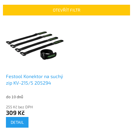
e
n
OTEVŘÍT FILTR
í
p
V
r
ý
o
p
d
i
u
s
k
p
t
r
ů
o
d
Festool Konektor na suchý
u
zip KV-215/5 205294
k
t
do 10 dnů
ů
255 Kč bez DPH
309 Kč
DETAIL