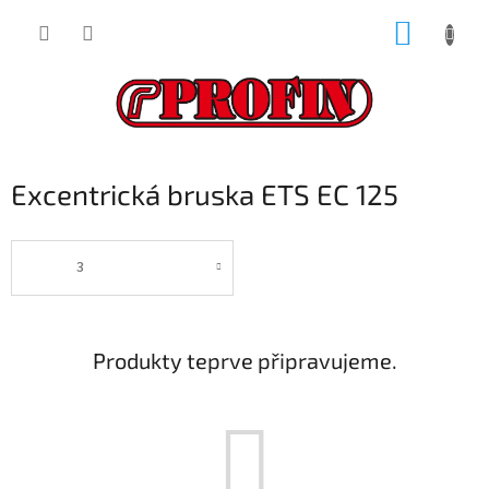
Přejít
NÁKUP
na
obsah
KOŠÍK
Excentrická bruska ETS EC 125
3
Produkty teprve připravujeme.