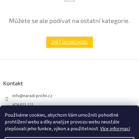
Můžete se ale podívat na ostatní kategorie.
ZPĚT DO OBCHODU
Z
á
p
a
Kontakt
t
info
@
naradi-profin.cz
í
474 621 121
+420608722812
Používáme cookies, abychom Vám umožnili pohodlné
prohlížení webu a díky analýze provozu webu neustále
https://www.facebook.com/http://www.naradi-profin.cz
zlepšovali jeho funkce, výkon a použitelnost.
Více informací