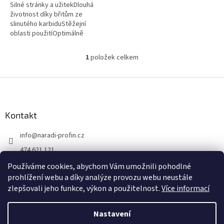
Silné stránky a užitekDlouhá
životnost díky břitům ze
slinutého karbiduStěžejní
oblasti použitíOptimálně
dimenzovaná pro vytváření
madlových profilů z různých
1
položek celkem
O
druhů dřevaVhodné...
v
l
Z
á
á
d
p
a
a
Kontakt
c
t
í
info
@
naradi-profin.cz
í
p
r
474 621 121
v
+420608722812
k
Používáme cookies, abychom Vám umožnili pohodlné
y
prohlížení webu a díky analýze provozu webu neustále
https://www.facebook.com/http://www.naradi-profin.cz
v
zlepšovali jeho funkce, výkon a použitelnost.
Více informací
ý
p
i
Nastavení
Vytvořil Shoptet
s