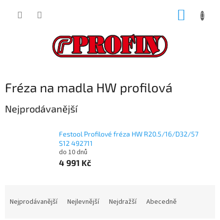
Přejít
NÁKUP
na
obsah
KOŠÍK
Fréza na madla HW profilová
Nejprodávanější
Festool Profilové fréza HW R20.5/16/D32/57
S12 492711
do 10 dnů
4 991 Kč
Ř
a
Nejprodávanější
Nejlevnější
Nejdražší
Abecedně
z