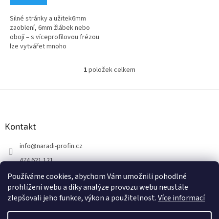
Silné stránky a užitek6mm
zaoblení, 6mm žlábek nebo
obojí – s víceprofilovou frézou
lze vytvářet mnoho
profilůOptimalizovaný úhel řezu
pro méně výrazné stopy
1
položek celkem
O
spáleníStěžejní...
v
l
Z
á
á
d
p
a
a
Kontakt
c
t
í
info
@
naradi-profin.cz
í
p
r
474 621 121
v
+420608722812
k
Používáme cookies, abychom Vám umožnili pohodlné
y
prohlížení webu a díky analýze provozu webu neustále
https://www.facebook.com/http://www.naradi-profin.cz
v
zlepšovali jeho funkce, výkon a použitelnost.
Více informací
ý
p