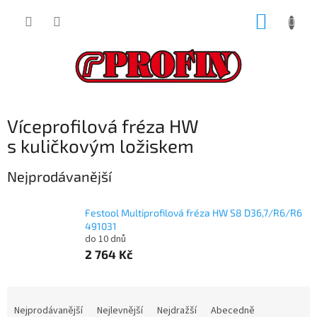
Přejít
NÁKUP
na
obsah
KOŠÍK
Víceprofilová fréza HW
s kuličkovým ložiskem
Nejprodávanější
Festool Multiprofilová fréza HW S8 D36,7/R6/R6
491031
do 10 dnů
2 764 Kč
Ř
a
Nejprodávanější
Nejlevnější
Nejdražší
Abecedně