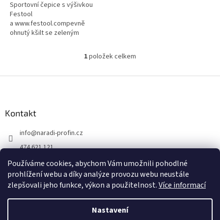
Sportovní čepice s výšivkou
Festool
a www.festool.compevně
ohnutý kšilt se zeleným
proužkemnastavení šířky
v zadní části pro optimální
1
položek celkem
O
velikostbarva: tmavě
v
modráv kartonuZáruka...
l
Z
á
á
d
p
a
a
Kontakt
c
t
í
info
@
naradi-profin.cz
í
p
r
474 621 121
v
+420608722812
k
Používáme cookies, abychom Vám umožnili pohodlné
y
prohlížení webu a díky analýze provozu webu neustále
https://www.facebook.com/http://www.naradi-profin.cz
v
zlepšovali jeho funkce, výkon a použitelnost.
Více informací
ý
p
i
Nastavení
Vytvořil Shoptet
s