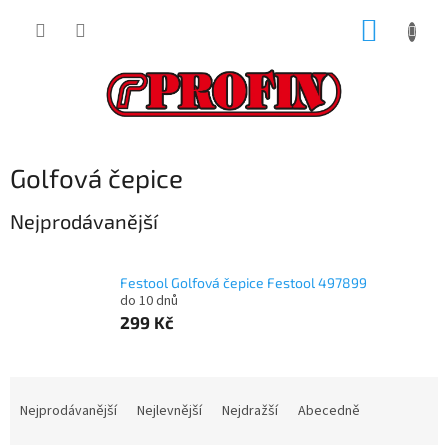
Přejít
NÁKUP
na
obsah
KOŠÍK
Golfová čepice
Nejprodávanější
Festool Golfová čepice Festool 497899
do 10 dnů
299 Kč
Ř
a
Nejprodávanější
Nejlevnější
Nejdražší
Abecedně
z