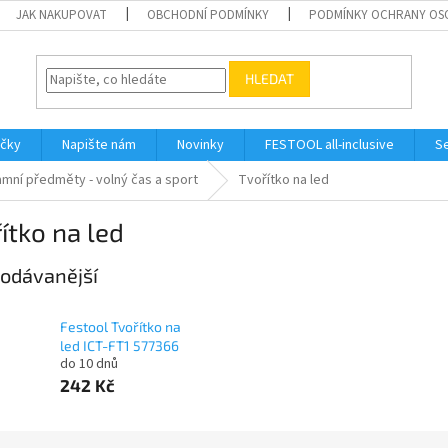
JAK NAKUPOVAT
OBCHODNÍ PODMÍNKY
PODMÍNKY OCHRANY OS
HLEDAT
ačky
Napište nám
Novinky
FESTOOL all-inclusive
Se
mní předměty - volný čas a sport
Tvořítko na led
ítko na led
odávanější
Festool Tvořítko na
led ICT-FT1 577366
do 10 dnů
242 Kč