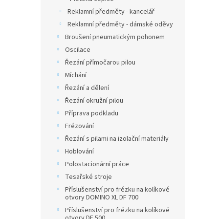
Reklamní předměty - kancelář
Reklamní předměty - dámské oděvy
Broušení pneumatickým pohonem
Oscilace
Řezání přímočarou pilou
Míchání
Řezání a dělení
Řezání okružní pilou
Příprava podkladu
Frézování
Řezání s pilami na izolační materiály
Hoblování
Polostacionární práce
Tesařské stroje
Příslušenství pro frézku na kolíkové
otvory DOMINO XL DF 700
Příslušenství pro frézku na kolíkové
otvory DF 500