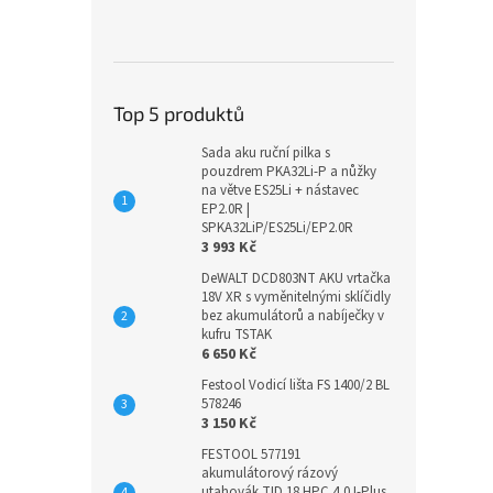
Top 5 produktů
Sada aku ruční pilka s
pouzdrem PKA32Li-P a nůžky
na větve ES25Li + nástavec
EP2.0R |
SPKA32LiP/ES25Li/EP2.0R
3 993 Kč
DeWALT DCD803NT AKU vrtačka
18V XR s vyměnitelnými sklíčidly
bez akumulátorů a nabíječky v
kufru TSTAK
6 650 Kč
Festool Vodicí lišta FS 1400/2 BL
578246
3 150 Kč
FESTOOL 577191
akumulátorový rázový
utahovák TID 18 HPC 4,0 I-Plus