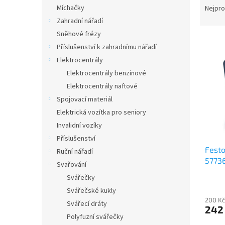
n
a
Míchačky
Nejpro
e
z
Zahradní nářadí
l
e
Sněhové frézy
V
n
Příslušenství k zahradnímu nářadí
ý
í
Elektrocentrály
p
p
i
r
Elektrocentrály benzinové
s
o
Elektrocentrály naftové
p
d
Spojovací materiál
r
u
Elektrická vozítka pro seniory
o
k
Invalidní vozíky
d
t
Příslušenství
u
ů
Festo
k
Ruční nářadí
5773
t
Svařování
ů
Svářečky
Svářečské kukly
200 Kč
Svářecí dráty
242
Polyfuzní svářečky