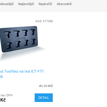
dávanější
Nejlevnější
Nejdražší
Abecedně
Kód:
577366
ol Tvořítko na led ICT-FT1
66
do 10 dnů
 bez DPH
DETAIL
 Kč