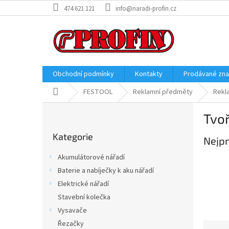
Přejít
474 621 121
info@naradi-profin.cz
na
obsah
Obchodní podmínky
Kontakty
Prodávané zn
Domů
FESTOOL
Reklamní předměty
Rekla
P
Tvoř
o
Přeskočit
s
Kategorie
kategorie
Nejpr
t
r
Akumulátorové nářadí
a
Baterie a nabíječky k aku nářadí
n
Elektrické nářadí
n
í
Stavební kolečka
p
Vysavače
a
Řezačky
Ř