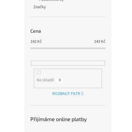
Značky
Cena
242
Kč
243
Kč
Na skladě
0
ROZBALIT FILTR
Přijímáme online platby