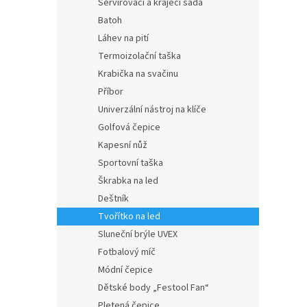
Servírovací a krájecí sada
Batoh
Láhev na pití
Termoizolační taška
Krabička na svačinu
Příbor
Univerzální nástroj na klíče
Golfová čepice
Kapesní nůž
Sportovní taška
Škrabka na led
Deštník
Tvořítko na led
Sluneční brýle UVEX
Fotbalový míč
Módní čepice
Dětské body „Festool Fan“
Pletená čepice