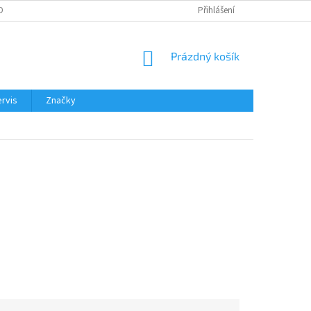
OBNÍCH ÚDAJŮ
Přihlášení
NÁKUPNÍ
Prázdný košík
KOŠÍK
rvis
Značky