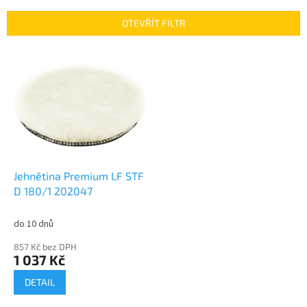
e
n
OTEVŘÍT FILTR
í
p
V
r
ý
o
p
d
i
u
s
k
p
t
r
ů
o
d
Jehnětina Premium LF STF
u
D 180/1 202047
k
t
do 10 dnů
ů
857 Kč bez DPH
1 037 Kč
DETAIL