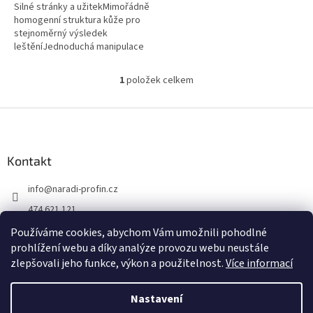
Silné stránky a užitekMimořádně
homogenní struktura kůže pro
stejnoměrný výsledek
leštěníJednoduchá manipulace
a minimální stříkání díky výšce
vlasu 18 mmpravá jehnětina
1
položek celkem
O
pro...
v
l
Z
á
á
d
p
a
a
Kontakt
c
t
í
info
@
naradi-profin.cz
í
p
r
474 621 121
v
+420608722812
k
Používáme cookies, abychom Vám umožnili pohodlné
y
prohlížení webu a díky analýze provozu webu neustále
https://www.facebook.com/http://www.naradi-profin.cz
v
zlepšovali jeho funkce, výkon a použitelnost.
Více informací
ý
p
i
Nastavení
Vytvořil Shoptet
s