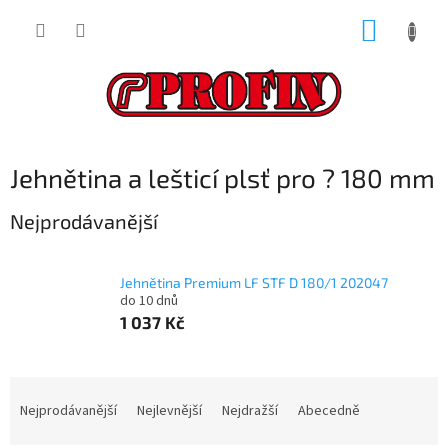
Přejít
NÁKUP
na
obsah
KOŠÍK
Jehnětina a lešticí plsť pro ? 180 mm
Nejprodávanější
Jehnětina Premium LF STF D 180/1 202047
do 10 dnů
1 037 Kč
Ř
a
Nejprodávanější
Nejlevnější
Nejdražší
Abecedně
z