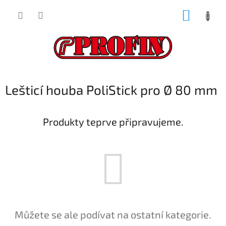
Přejít
NÁKUP
na
obsah
KOŠÍK
Lešticí houba PoliStick pro Ø 80 mm
Produkty teprve připravujeme.
Můžete se ale podívat na ostatní kategorie.