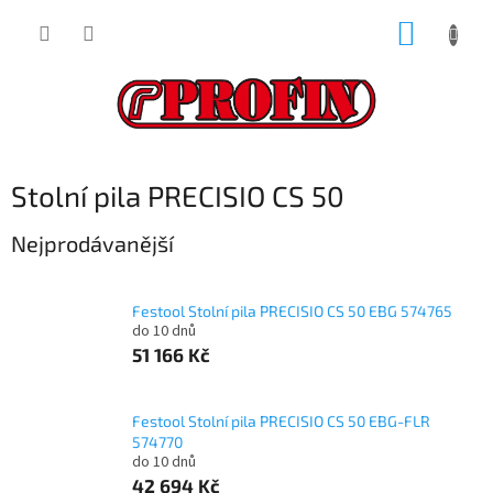
Přejít
NÁKUP
na
obsah
KOŠÍK
Stolní pila PRECISIO CS 50
Nejprodávanější
Festool Stolní pila PRECISIO CS 50 EBG 574765
do 10 dnů
51 166 Kč
Festool Stolní pila PRECISIO CS 50 EBG-FLR
574770
do 10 dnů
42 694 Kč