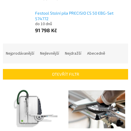
Festool Stolní pila PRECISIO CS 50 EBG-Set
574772
do 10 dnů
91 798 Kč
Ř
a
Nejprodávanější
Nejlevnější
Nejdražší
Abecedně
z
e
n
OTEVŘÍT FILTR
í
p
V
r
ý
o
p
d
i
u
s
k
p
t
r
ů