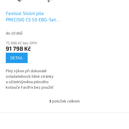
Festool Stolní pila
PRECISIO CS 50 EBG-Set
574772
do 10 dnů
75 866 Kč bez DPH
91 798 Kč
DETAIL
Plný výkon při dokonalé
ovladatelnosti.Silné stránky
a užitekVýměna pilového
kotouče FastFix bez použití
nářadíMultifunkční tažná rukojeť:
jedna rukojeť, všechny funkce v
3
položek celkem
O
jedné...
v
l
Z
á
á
d
p