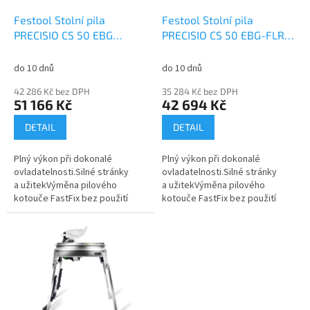
o
d
Festool Stolní pila
Festool Stolní pila
u
PRECISIO CS 50 EBG
PRECISIO CS 50 EBG-FLR
k
574765
574770
t
do 10 dnů
do 10 dnů
ů
42 286 Kč bez DPH
35 284 Kč bez DPH
51 166 Kč
42 694 Kč
DETAIL
DETAIL
Plný výkon při dokonalé
Plný výkon při dokonalé
ovladatelnosti.Silné stránky
ovladatelnosti.Silné stránky
a užitekVýměna pilového
a užitekVýměna pilového
kotouče FastFix bez použití
kotouče FastFix bez použití
nářadíMultifunkční tažná rukojeť:
nářadíMultifunkční tažná rukojeť:
jedna rukojeť, všechny funkce v
jedna rukojeť, všechny funkce v
jedné...
jedné...