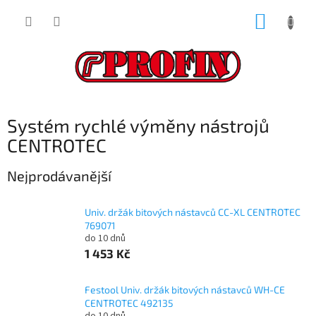
Přejít
NÁKUP
na
obsah
KOŠÍK
Systém rychlé výměny nástrojů
CENTROTEC
Nejprodávanější
Univ. držák bitových nástavců CC-XL CENTROTEC
769071
do 10 dnů
1 453 Kč
Festool Univ. držák bitových nástavců WH-CE
CENTROTEC 492135