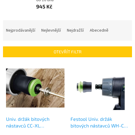
do 10 dnů
945 Kč
Ř
a
Nejprodávanější
Nejlevnější
Nejdražší
Abecedně
z
e
n
OTEVŘÍT FILTR
í
p
V
r
ý
o
p
d
i
u
s
k
p
t
r
ů
o
d
Univ. držák bitových
Festool Univ. držák
u
nástavců CC-XL
bitových nástavců WH-CE
k
CENTROTEC 769071
CENTROTEC 492135