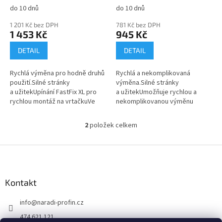
t
do 10 dnů
do 10 dnů
ů
1 201 Kč bez DPH
781 Kč bez DPH
1 453 Kč
945 Kč
DETAIL
DETAIL
Rychlá výměna pro hodně druhů
Rychlá a nekomplikovaná
použití.Silné stránky
výměna.Silné stránky
a užitekUpínání FastFix XL pro
a užitekUmožňuje rychlou a
rychlou montáž na vrtačkuVe
nekomplikovanou výměnu
srovnání se sklíčidlem výrazně
příslušenství CENTROTECLze
lehčí a menšíMaximálně
obdržet rozsáhlé
2
položek celkem
O
flexibilní...
příslušenstvíKonstrukce odolná
v
vůči...
l
Z
á
á
d
p
a
a
Kontakt
c
t
í
info
@
naradi-profin.cz
í
p
r
474 621 121