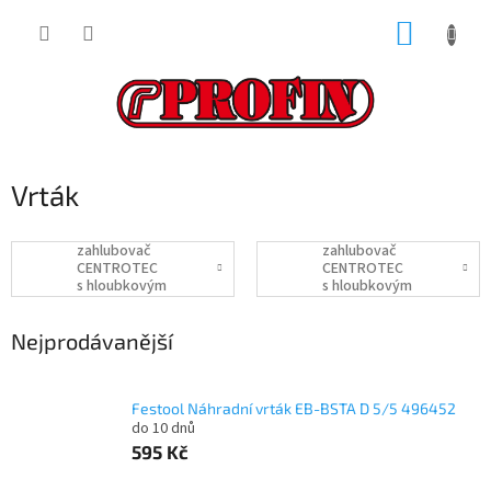
Přejít
NÁKUP
na
obsah
KOŠÍK
Vrták
zahlubovač
zahlubovač
CENTROTEC
CENTROTEC
s hloubkovým
s hloubkovým
dorazem ? 5 mm
dorazem Ø 5 mm
Nejprodávanější
Festool Náhradní vrták EB-BSTA D 5/5 496452
do 10 dnů
595 Kč