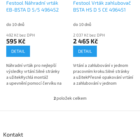
d
Festool Náhradní vrták
Festool Vrták zahlubovač
u
EB-BSTA D 5/5 496452
BSTA HS D 5 CE 496451
k
t
do 10 dnů
do 10 dnů
ů
492 Kč bez DPH
2 037 Kč bez DPH
595 Kč
2 465 Kč
DETAIL
DETAIL
Náhradní vrták pro nejlepší
Vrtání a zahlubování v jednom
výsledky vrtání.Silné stránky
pracovním kroku.Silné stránky
a užitekRychlá montáž
a užitekPřesné opakování vrtání
a upevnění pomocí červíku na
a zahlubování v jednom
zahlubovacím vrtákuStěžejní
pracovním kroku díky
oblasti použitíVrtání
nastavitelné hloubce vrtání a...
2
položek celkem
O
a zahlubování v...
v
l
Z
á
á
d
p
a
a
Kontakt
c