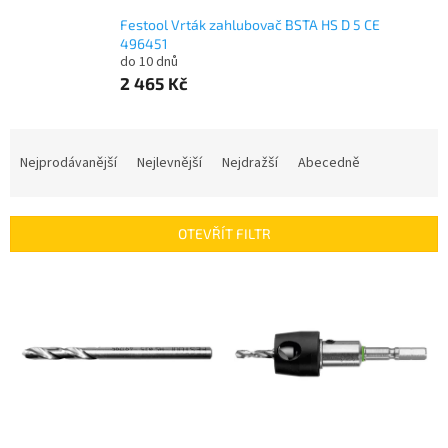
Festool Vrták zahlubovač BSTA HS D 5 CE
496451
do 10 dnů
2 465 Kč
Ř
a
Nejprodávanější
Nejlevnější
Nejdražší
Abecedně
z
e
n
OTEVŘÍT FILTR
í
p
V
r
ý
o
p
d
i
u
s
k
p
t
r
ů
o