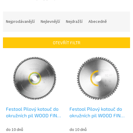
Ř
a
Nejprodávanější
Nejlevnější
Nejdražší
Abecedně
z
e
n
OTEVŘÍT FILTR
í
p
V
r
ý
o
p
d
i
u
s
k
p
t
r
ů
o
d
Festool Pilový kotouč do
Festool Pilový kotouč do
u
okružních pil WOOD FINE
okružních pil WOOD FINE
k
CUT HW 260x2,5x30 W80
CUT HW 216x2,3x30 W60
t
494605
500125
do 10 dnů
do 10 dnů