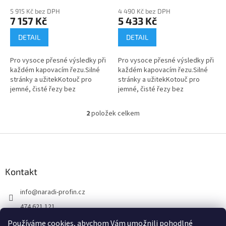
ů
5 915 Kč bez DPH
4 490 Kč bez DPH
7 157 Kč
5 433 Kč
DETAIL
DETAIL
Pro vysoce přesné výsledky při
Pro vysoce přesné výsledky při
každém kapovacím řezu.Silné
každém kapovacím řezu.Silné
stránky a užitekKotouč pro
stránky a užitekKotouč pro
jemné, čisté řezy bez
jemné, čisté řezy bez
otřepůZuby jsou vyrobené z
otřepůPilové zuby vyrobené
vysoce kvalitního kovu a
z vysoce kvalitního kovu – pro
2
položek celkem
O
umožňují skvělý...
optimální...
v
l
Z
á
á
d
p
a
a
Kontakt
c
t
í
info
@
naradi-profin.cz
í
p
r
474 621 121
v
+420608722812
k
Používáme cookies, abychom Vám umožnili pohodlné