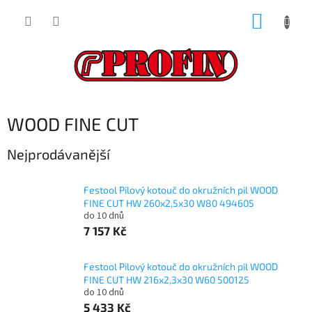
Přejít
NÁKUP
na
obsah
KOŠÍK
WOOD FINE CUT
Nejprodávanější
Festool Pilový kotouč do okružních pil WOOD
FINE CUT HW 260x2,5x30 W80 494605
do 10 dnů
7 157 Kč
Festool Pilový kotouč do okružních pil WOOD
FINE CUT HW 216x2,3x30 W60 500125
do 10 dnů
5 433 Kč